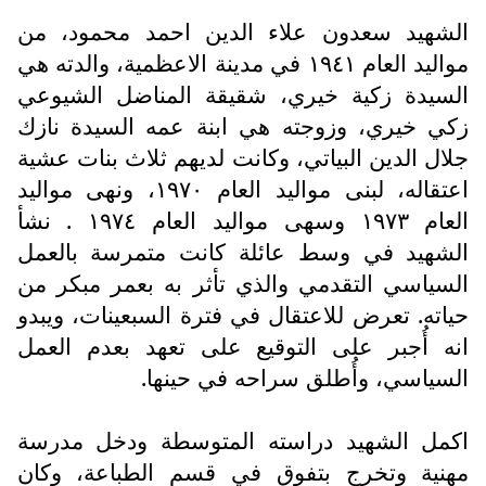
الشهيد سعدون علاء الدين احمد محمود، من
مواليد العام ١٩٤١ في مدينة الاعظمية، والدته هي
السيدة زكية خيري، شقيقة المناضل الشيوعي
زكي خيري، وزوجته هي ابنة عمه السيدة نازك
جلال الدين البياتي، وكانت لديهم ثلاث بنات عشية
اعتقاله، لبنى مواليد العام ١٩٧٠، ونهى مواليد
العام ١٩٧٣ وسهى مواليد العام ١٩٧٤ . نشأ
الشهيد في وسط عائلة كانت متمرسة بالعمل
السياسي التقدمي والذي تأثر به بعمر مبكر من
حياته. تعرض للاعتقال في فترة السبعينات، ويبدو
انه أُجبر على التوقيع على تعهد بعدم العمل
السياسي، وأُطلق سراحه في حينها.
اكمل الشهيد دراسته المتوسطة ودخل مدرسة
مهنية وتخرج بتفوق في قسم الطباعة، وكان