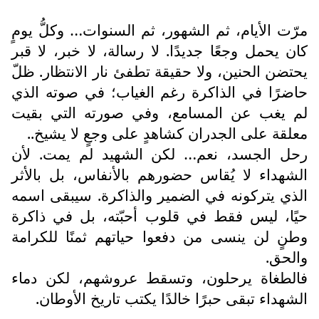
مرّت الأيام، ثم الشهور، ثم السنوات… وكلُّ يومٍ
كان يحمل وجعًا جديدًا. لا رسالة، لا خبر، لا قبر
يحتضن الحنين، ولا حقيقة تطفئ نار الانتظار. ظلّ
حاضرًا في الذاكرة رغم الغياب؛ في صوته الذي
لم يغب عن المسامع، وفي صورته التي بقيت
معلقة على الجدران كشاهدٍ على وجعٍ لا يشيخ..
رحل الجسد، نعم… لكن الشهيد لم يمت. لأن
الشهداء لا يُقاس حضورهم بالأنفاس، بل بالأثر
الذي يتركونه في الضمير والذاكرة. سيبقى اسمه
حيًا، ليس فقط في قلوب أحبّته، بل في ذاكرة
وطنٍ لن ينسى من دفعوا حياتهم ثمنًا للكرامة
والحق.
فالطغاة يرحلون، وتسقط عروشهم، لكن دماء
الشهداء تبقى حبرًا خالدًا يكتب تاريخ الأوطان.