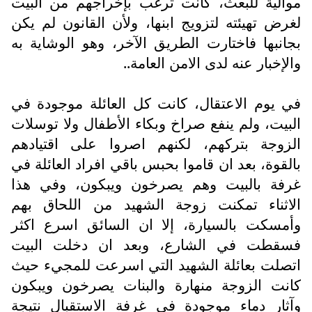
موالية للبعث، كانت ترغب بإخراجهم من البيت
لغرض تهيئته لتزويج ابنها، ولأن القانون لم يكن
بجانبها فاختارت الطريق الآخر، وهو الوشاية به
والإخبار عنه لدى الامن العامة..
في يوم الاعتقال، كانت كل العائلة موجودة في
البيت، ولم ينفع صراخ وبكاء الأطفال ولا توسلات
الزوجة بتركهم، لكنهم اصروا على اقتيادهم
بالقوة، بعد ان قاموا بحبس باقي افراد العائلة في
غرفة بالبيت وهم يصرخون ويبكون، وفي هذا
الاثناء تمكنت زوجة الشهيد من اللحاق بهم
وأمسكت بالسيارة، إلا ان السائق اسرع اكثر
فسقطت في الشارع، وبعد ان دخلت البيت
اتصلت بعائلة الشهيد التي اسرعت للمجيء حيث
كانت الزوجة منهارة والبنات يصرخون ويبكون
وآثار دماء موجودة في غرفة الاستقبال نتيجة