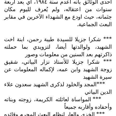
احدى الوثائق بأنه اعدم سنة ١٩٨٤، أي بعد أربعة
سنوات من اعتقاله، ولم يُعرف لليوم مكان
جثمانه، حيث اودع مع الشهداء الآخرين في مقابر
البعث الجماعية.
*** شكرا جزيلا للسيدة طيبة رحمن، ابنة اخت
الشهيد، ولوالدتها أيضا، لتزويدي بما حملته
ذاكرتهم بعد السنين من معلومات وصور
*** شكرا جزيلا للأستاذ نزار البياتي، شقيق
زوجة الشهيد وابن عمه، لإكماله المعلومات عن
سيرة الشهيد
***المجد والخلود لذكرى الشهيد سعدون علاء
الدين البياتي
*** المواساة لعائلته الكريمة، زوجته وبناته
وأحفاده وأقاربه جميعاً
*** الخزي والعار لنظام البعث المجرم وقائده