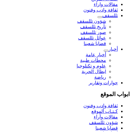
مقالات واراء
ثقافة وادب وفنون
تللسقف
شؤون تللسقف
تأريخ تللسقف
صور تللسقف
عوائل تللسقف
قضايا شعبنا
أخبار
أخبار عامة
محطات طبية
علوم و تکنلوجیا
ابطال الحرية
رياضة
حوارات وتقارير
ابواب الموقع
ثقافة وادب وفنون
كـتـاب ألموقع
مقالات وآراء
شؤون تللسقف
قضايا شعبنا