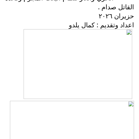
القاتل صدام .
حزيران ٢٠٢٦
اعداد وتقديم : كمال يلدو