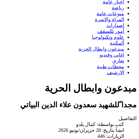
اخبار عامة
رياضة
منوعات عامة
المراة والاسرة
اصدارات
أمور تللسقف
علوم وتكنولوجيا
ألمكتبة
مبدعون وابطال الحرية
اغاني وفيديو
تعازي
محطات طبية
الارشيف
مبدعون وابطال الحرية
مجدا ًللشهيد سعدون علاء الدين البياتي
التفاصيل
كتب بواسطة:
كمال يلدو
انشأ بتاريخ: 28 حزيران/يونيو 2026
الزيارات: 446