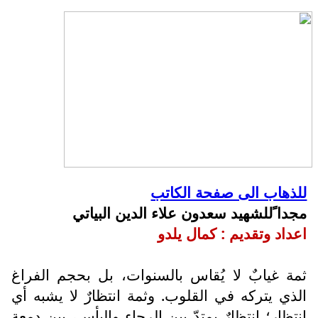
للذهاب الى صفحة الكاتب
مجدا ًللشهيد سعدون علاء الدين البياتي
اعداد وتقديم : كمال يلدو
ثمة غيابٌ لا يُقاس بالسنوات، بل بحجم الفراغ
الذي يتركه في القلوب. وثمة انتظارٌ لا يشبه أي
انتظار؛ انتظارٌ يمتدّ بين الرجاء واليأس، بين دمعةٍ