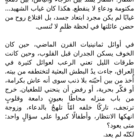
مكتومة ودعاءٍ لا ينقطع. هكذا كان غياب الشهيد…
غيابًا لم يكن مجرد ابتعاد جسد، بل اقتلاع روح من
حضن عائلتها في لحظة ظلمٍ لا تُنسى.
في أوائل ثمانينيات القرن الماضي، حين كان
الخوف يسكن الجدران قبل القلوب، وحين كانت
طرقات الليل تعني الرعب لعوائل كثيرة في
العراق، جاءت يدُ البطش البعثية لتختطفه من بيته.
أُخذ من بين أحبّته بلا ذنب سوى أنه عاش بكرامة،
أو فكّر بحرية، أو رفض أن ينحني للطغيان. خرج
من باب منزله محاطًا بعيونٍ دامعة وقلوبٍ
ترتجف، تاركًا خلفه امّاً تلهجُ بالدعاء، وزوجة
انهكها الانتظار، وأطفالًا كبروا على سؤالٍ واحد:
متى يعود؟
لكنّه لم يعد.