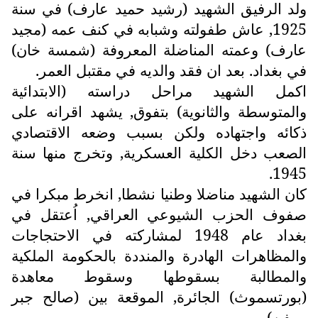
ولد الرفيق الشهيد (رشيد حميد عارف) في سنة
1925, عاش طفولته وشبابه في كنف عمه (مجيد
عارف) وعمته المناضلة المعروفة (شمسة خان)
في بغداد. بعد ان فقد والديه في مقتبل العمر.
اكمل الشهيد مراحل دراسته (الابتدائية
والمتوسطة والثانوية) بتفوق, يشهد اقرانه على
ذكائه واجتهاده ولكن بسبب وضعه الاقتصادي
الصعب دخل الكلية العسكرية, وتخرج منها سنة
1945.
كان الشهيد مناضلا وطنيا نشطا, انخرط مبكرا في
صفوف الحزب الشيوعي العراقي, اُعتقل في
بغداد عام 1948 لمشاركته في الاحتجاجات
والمظاهرات الهادرة والمنددة بالحكومة الملكية
والمطالبة بسقوطها وسقوط معاهدة
(بورتسموث) الجائرة, الموقعة بين (صالح جبر
وبيفن).