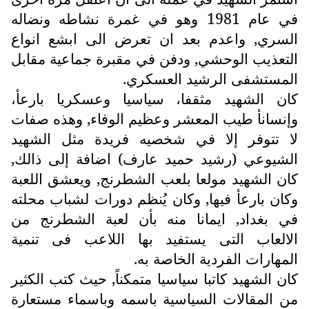
في عام 1981 وهو في غمرة نشاطه ونضاله
السري, واعدم بعد ان تعرض الى ابشع انواع
التعذيب الوحشي, ودفن في مقبرة جماعية مقابل
المستشفى الرشيد العسكري.
كان الشهيد مثقفا، سياسيا وعسكريا بارعأ،
وإنسانأ طيب المعشر وعظيم الوفاء, وهذه صفات
لا تتوفر إلا في شخصيه فريدة مثل الشهيد
الشيوعي (رشيد حميد عارف) اضافة إلى ذالك,
كان الشهيد مولعا بلعب الشطرنج, ويعشق اللعبة
وكان بارعأ فيها, وكان يُنظم دورات لشباب محلته
في بغداد, ايمانا منه بأن لعبة الشطرنج من
الالعاب التى يستفيد بها اللاعب فى تنمية
المهارات الفردية الخاصة به.
كان الشهيد كاتبا سياسيا متمكناً, حيث كتب الكثير
من المقالات السياسية باسمه وباسماء مستعارة