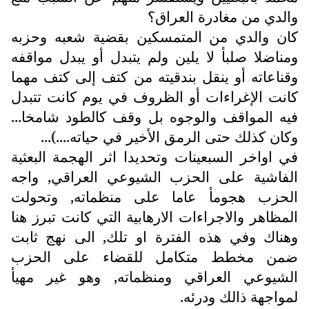
والدي من مغادرة العراق؟
كان والدي من المتمسكين بقضية شعبه وحزبه
ومناضلا صلبأ لا يلين ولم يتبدل أو يبدل مواقفه
وقناعاته أو ينقل بندقيته من كتف إلى كتف مهما
كانت الإغراءات أو الظروف في يوم كانت تتبدل
فيه المواقف والوجوه بل وقف كالطود شامخا...
وكان كذلك حتى الرمق الأخير في حياته....)...
في اواخر السبعينات وتحديدا اثر الهجمة البعثية
الفاشية على الحزب الشيوعي العراقي, واجه
الحزب هجومأ عاما على منظماته, وتحولت
المظاهر والاجراءات الارهابية التي كانت تبرز هنا
وهناك وفي هذه الفترة او تلك, الى نهج ثابت
ضمن مخطط متكامل للقضاء على الحزب
الشيوعي العراقي ومنظماته, وهو غير مهيأ
لمواجهة ذالك ودرئه.