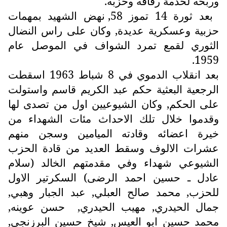
وربحه لخدمة رفاقه وحزبه.
بعد ثورة 14 تموز 58, نهض الشهيد بمهمات
حزبية وعسكرية عديدة, وكان على راس النضال
الثوري لقمع تمرد الشواف في الموصل عام
1959.
بعد انقلاب الدموي في 8 شباط 1963 اسقطت
الرجعية البعثية حكم عبد الكريم قاسم واستولت
على الحكم, وكان الشيوعيين اول من تصدى لها
وقدموا خلال تلك الاحداث مئات الشهداء من
خيرة اعضائه وقادته الميامين وسجن منهم
عشرات الالوف وسقط العديد من قادة الحزب
الشيوعي شهداء وفي مقدمتهم الخالد (سلام
عادل ـ حسين احمد الرضى) السكرتير الاول
للحزب, محمد صالح العبلي, عبد الجبار وهبي,
جمال الحيدري, مهيب الحيدري, حسن عوينه,
محمد حسين ابو العيس, شيخ حسين البرزنجي,