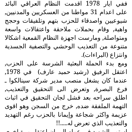
ففي ايار 1978 اقدمت النظام العراقي البائد
على اعدام 31 مواطنا من العسكريين والمدنيين,
شيوعيين واصدقاء للحزب بتهم وتلفيقات وحجج
واهية, وقام بحملات ملاحقة واعتقالات واسعة
ومتواصلة, ومارست اجهزة النظام القمعية اشكالا
متنوعة من التعذيب الوحشي والتصفية الجسدية
وانتزاع (البراءات).
ومع بدء الحملة البعثية الشرسة على الحزب,
اعتقل الرفيق (رشيد حميد عارف) في 1978,
عندما كان يشغل منصب مدير شركة سينالكوا ـ
فرع البصرة, وتعرض الى التحقيق والتعذيب,
اطلق سراحه بعد فشل لجان التحقيق في اثبات
التهمة الملفقة ضده, خرج من السجن وهو اقوى
عزيمة واكثر شجاعة وإيمانا بالحزب رغم التهديد
والتعذيب الذي تعرض له.....!!
استمر الشهيد في عمله الى ان اعتقل مرة اخرى