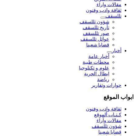
مقالات واراء
ثقافة وادب وفنون
تللسقف
شؤون تللسقف
تأريخ تللسقف
صور تللسقف
عوائل تللسقف
قضايا شعبنا
أخبار
أخبار عامة
محطات طبية
علوم و تکنلوجیا
ابطال الحرية
رياضة
حوارات وتقارير
ابواب الموقع
ثقافة وادب وفنون
كـتـاب ألموقع
مقالات وآراء
شؤون تللسقف
قضايا شعبنا