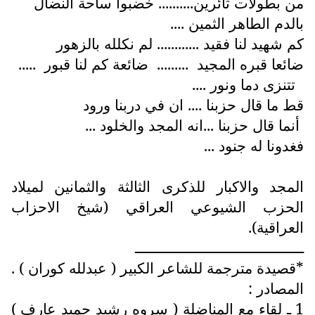
من بطولات ثائرين.......... خضبوا ساحة النضال
بالدم الطاهر الثمين ....
كم شهيد لنا فقيد ............ لم نكلله بالزهور
ضائعا قبره المجيد ......... ضائعة كم لنا قبور .....
تتنزى دما ونور ....
قط ما قال حزبنا .... ان في دربنا ورود
أنما قال حزبنا ...انه المجد والخلود ...
فغدونا له جنود ...
المجد والاكبار للذكرى الثالثة والثمانين لميلاد
الحزب الشيوعي العراقي (شيخ الاحزاب
العراقية).
ــــــــــــــــــــــــــــــــــــــــ
*قصيدة مترجمة للشاعر الكبير ( عبدلله كوران ) .
المصادر :
1 ـ لقاء مع المناضلة ( سروه رشيد حميد عارف )