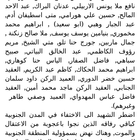
نافع ملا يونس الاربيلي, عدنان البراك, عبد الاحد
المالح, حسين علي هورامي, متى اسطيفان أدم,
عبد الجبار وهبي (ابو سعيد) , ابراهيم محمد
مخموري, بنيامين يوسف يوسف, ملا صالح زنكنة ,
جمال ماربين, جورج حنا تلو, متي الشيخ, مريم
رؤوف الكاظمي, عبد الخالق البياتي, صبيح
سباهي, فاضل الصفار, الياس حنا كوهاري,
ابراهيم محمد الحكاك, كاظم عبد الكريم, العقيد
حسين خضر الدوري, العميد الركن داود سلمان
الجنابي, العقيد الركن ماجد محمد أمين, العقيد
فاضل عباس المهدواي, العميد وصفي طاهر
وغيرهم).
اضطر الشهيد الى الاختفاء في المدن الجنوبية
كباقي رفاقه الذين نجوا باعجوبة من الاعتقال
والموت, وهناك نهض بسمؤولية المنطقة الجنوبية