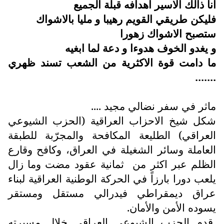
انا ذالك الاسير اهدافه قبلة الجميع
فليكن طريقي القويم رهيبا و مليا بالاشواك
ستصبح الاشواك زهورا
و يغدو الخوف هدوءا و دعة لما ابغيه
ما دامت قوة الاكثرية من الشعب تسند ظهري
.......
ماثر في سفر نضالي مجيد ....
شكل شيخ الاحزاب العراقية (الحزب الشيوعي
العراقي) الطليعة المكافحة والمجرّبة للطبقة
العاملة وسائر الشغيلة في العراق، وكافح وقارع
الظلم عبر اكثر من ثمانية عقود مضت وما زال
يلعب دورا بارزاً في الحركة الوطنية العراقية لبناء
عراق ديمقراطي فيدرالي مستقل ومستقر
يسوده الأمن والأمان.
قدم الحزب الشيوعي العراقي خلال مسيرته