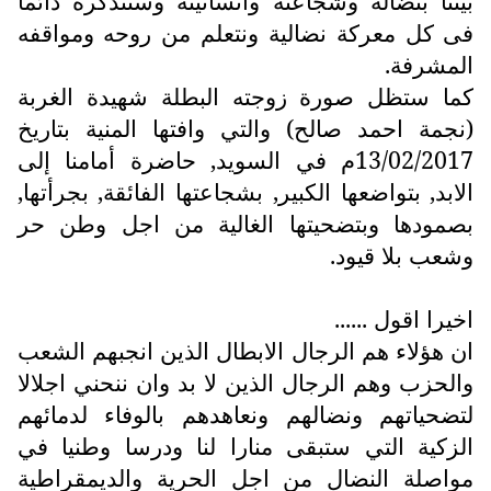
بيننا بنضاله وشجاعته وانسانيته وسنتذكره دائماً
فى كل معركة نضالية ونتعلم من روحه ومواقفه
المشرفة.
كما ستظل صورة زوجته البطلة شهيدة الغربة
(نجمة احمد صالح) والتي وافتها المنية بتاريخ
13/02/2017م في السويد, حاضرة أمامنا إلى
الابد, بتواضعها الكبير, بشجاعتها الفائقة, بجرأتها,
بصمودها وبتضحيتها الغالية من اجل وطن حر
وشعب بلا قيود.
اخيرا اقول ......
ان هؤلاء هم الرجال الابطال الذين انجبهم الشعب
والحزب وهم الرجال الذين لا بد وان ننحني اجلالا
لتضحياتهم ونضالهم ونعاهدهم بالوفاء لدمائهم
الزكية التي ستبقى منارا لنا ودرسا وطنيا في
مواصلة النضال من اجل الحرية والديمقراطية