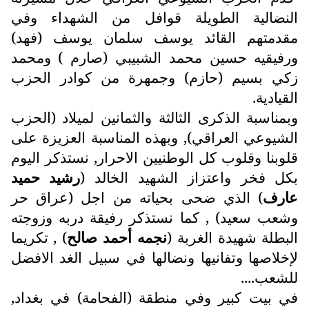
النضالية الطويلة قوافل من الشهداء وفي
مقدمتهم القائد يوسف سلمان يوسف (فهد)
ورفيقيه حسين محمد الشبيبي (صارم ) ومحمد
زكي بسيم (حازم) وجمهرة من كوادر الحزب
القيادية.
وبمناسبة الذكرى الثالثة والثمانين لميلاد (الحزب
الشيوعي العراقي), وبهذه المناسبة العزيزة على
قلوبنا وقلوب كل الوطنيين الاحرار, نستذكر اليوم
بكل فخر واعتزاز الشهيد الخالد (
رشيد حميد
عارف
) الذي ضحى بحياته من اجل (عراق حر
وشعب سعيد) , كما نستذكر رفيقة دربه وزوجته
البطلة شهيدة الغربة (
نجمه أحمد صالح
) , تكريما
لإخلاصها وتفانيها ونضالها في سبيل الغد الافضل
للشعب....
في بيت كبير وفي منطقة (الفحامة) في بغداد,