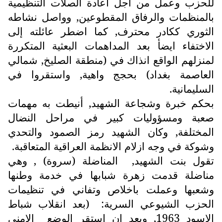
للحزب وعمل من اجل اعادة الصلات التنظيمية
بالمنظمات والرفاق المقطوعين, وواصل نشاطه
الثوري ككادر محترف, كما اضطر عائلته إلى
الاختفاء ايضأ بعد المداهمات البعثية المتكررة
لمنزلهم الواقع انذاك في (منطقة الصليخ, شمالي
العاصمة بغداد) بحجج واهية, واستقروا في
السليمانية.
بحكم خبرة وشجاعة الشهيد, أنيطت به مهمات
صعبة ومسؤوليات كبير في مراحل النضال
المختلفة, وكان الشهيد رمز الصمود والتحدي
وشوكة في وجه ازلام الانظمة العراقية المتعاقبة.
تقول بنت الشهيد, المناضلة (سروة) , وهي
مناضلة قدمت زهرة شبابها في خدمة وطنها
وشعبها وعملت باخلاص وتفاني في تنظيمات
الحزب الشيوعي السرية: (بعد انقلاب شباط
الاسود 1963, وبعد ان استقر الوضع الامني