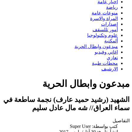
اخبار عامة
رياضة
منوعات عامة
المراة والاسرة
اصدارات
أمور تللسقف
علوم وتكنولوجيا
ألمكتبة
مبدعون وابطال الحرية
اغاني وفيديو
تعازي
محطات طبية
الارشيف
مبدعون وابطال الحرية
الشهيد (رشيد حميد عارف) نجمة ساطعة في
سماء العراق// شه مال عادل سليم
التفاصيل
كتب بواسطة:
Super User
انشأ بتاريخ: 30 آذار/مارس 2017