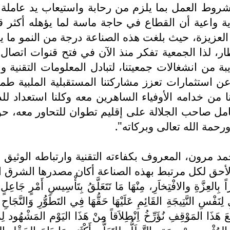
وط العمل بما يلزم من رحابة واستيعاب يد عاملة مق
واعية أن القطاع في حاجة ماسة لما يؤهله أكثر قياما
 العزيزة، حيث بلغت هذه الصناعة درجة من النمو ما يش
، لذا الجمعية تفكر منذ الآن في فتح قنوات اتصال
بة من انشغالات جمعيتنا، لتبادل المعلومات التقنية 
استثمارات تعزز مشاركتنا المستقبلية الملبية طموحا
ا من خدامه الأوفياء الساهرين معه وكلنا استعداد للد
 عامل صاحب الجلالة على إقليم تطوان للتحاور معه، 
رحمة الله تعالى وبركاته".
حمد مرون، المعروف بكفاءته التقنية وارتباطه الوثي
أحق لكل مرتبط بهذه الصناعة أكان مصدرها الشرق او ا
العِزَّةِ والافْتِخاَرِ، مِنْهَا مَا تَتَعَلَّقُ بِتَأْسِيسِ أَمْرٍ جَاعِلٍ 
 النَّتِيجَةِ القَائِمِ عَلَيْهَا حَقُّهَا فِي التَطَوُّرِ وَالنَّجَاحِ دَا
َذَا المَوْقِفِ نُؤَرِّخُ اِنْطِلاَقاً مِنْ هَذَا اليَوْم المَشْهُود لِمِ