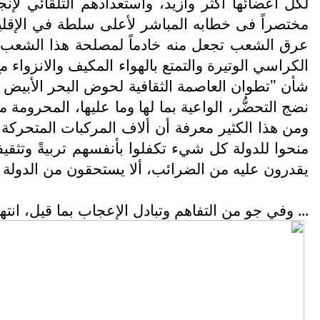
لكل أعضائها أكثر وأزيد، واستعدادهم التلقائي ل
مختصراً فى خطابه المباشر لأعلى سلطة في الإقليم
عرق الشعب تجعل منه خادماً لمصلحة هذا الشعب ه
الكراسي الوتيرة والتمتع بالهواء المكيف والانزوا
شأن "تطوان العاصمة الثقافية لحوض البحر الأبيض الم
نضج التحضُّر، الواعية بما لها وما عليها، المحروم
ومن هذا الكثير معرفة أن ألاف المركبات المتحركة
منحوا للدولة كل شيء تكفلوا بأنفسهم تربيةً وتثقي
يقدرون عليه من الضرائب، ألا يستحقون من الدولة ب
... وفي جو من التفاهم وتبادل الإعجاب بما قيل، ان