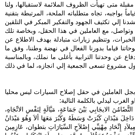
بلة متى تهيأت الظروف الملائمة لاستقبالها، ولنا
ً بواجبه، تجاه متطلباته الملحة، المرتبطة بتقنية
دنا إلي تكثيف الجهود والتفكير المبكر في التلقين
 وتواصل، مع العاملين في هذا الحقل، وبخاصة تلك
والخبرات، وتنظيم زيارات متبادلة بهدف الاطلاع عن
تنا قياما بدورنا الفعال في نهضة وطننا، وفق ما
فاع عن وحدتنا الترابية بأغلى ما نملك، وبالمناسبة
حول مشروع تسعى الجمعية إلي انجازه، لما في ذلك
ق بجل العاملين في حقل إصلاح السيارات ليس محليا
لغرب ليدلي بالكلمة التالية:
التًّضًامُنَ الايجَابِي بَيْنَ جَمَاعَةٍ، مَيَّالَةٍ لِنَفْسِ الاتِّجَاهِ،
خِلَ مَيْدَانٍ كَبُرَتْ وَسَطَهُ وَكَبُرَ مَعَهَا ألاَ وَهُوَ مَيْدَانُ
يلاَدِ إِتِّحَادِ مِهْنِيِّي إِصْلاَحِ السِّيَارَاتِ بتطوان، عَازِمِينَ