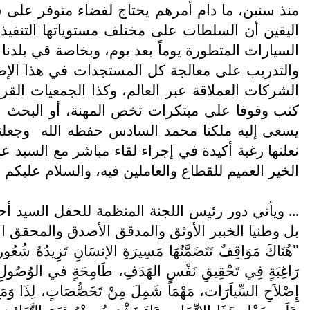
منذ سنين، ما دام أمرهم يحتاج لفضاء متوفر على شر
اليقين أن السلطات على مختلف مستوياتها التنفيذية 
السيارات المتطورة يوماً بعد يوم، وبخاصة في بلدنا
والتدريب على معالجة كل المستجدات في هذا الإطار
الشركات العملاقة عبر العالم، وكذا الجمعيات القري
كثب وقوفا على مبتكرات تخص المهنة، أو البحث عن 
يسعى إليه ملكنا محمد السادس حفظه الله
وجعلن
نعلنها رغبة أكيدة في إجراء لقاء مباشر مع السيد
الخير العميم للقطاع والعاملين فيه، والسلام عليكم و
... ويأتي دور رئيس اللجنة المنظمة للحفل السيد أ
بل وطنيا الخبير الأوثق والمدقق الأصدق والمحقق ال
"هُنَاكَ مَوَاقِفٌ تَتَضَمَّنُهَا مَسِيرَةِ الإنسَانِ تَزِيدُهُ شُعُوراً بِ
رَاغِبَةٍ فِي تَحْقِيقِ نَفْسٍ الهَدَفِ، طَامِحَةٍ في الوُصُولِ لِنَفْسِ
إِصْلاَحِ السِّياَرَات، مَهْمَا شَمِلَ مِنْ تَخَصُّصَاتٍ، لِذَا وَمَعَ ه