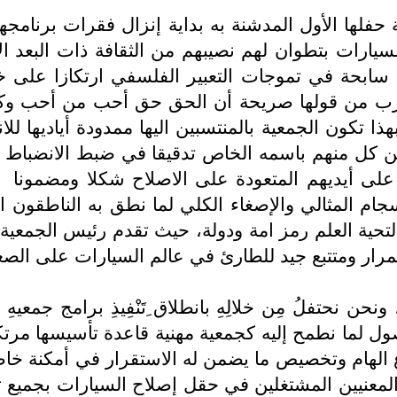
سيارات بتطوان لهم نصيبهم من الثقافة ذات البعد ال
سابحة في تموجات التعبير الفلسفي ارتكازا على خ
تهرب من قولها صريحة أن الحق حق أحب من أحب وك
 تكون الجمعية بالمنتسبين اليها ممدودة أياديها ل
عوين كل منهم باسمه الخاص تدقيقا في ضبط الانضباط
على أيديهم المتعودة على الاصلاح شكلا ومضمونا
ام المثالي والإصغاء الكلي لما نطق به الناطقون ا
ً لتحية العلم رمز امة ودولة، حيث تقدم رئيس الجمعية
ار ومتتبع جيد للطارئ في عالم السيارات على الصعيد 
 ونحن نحتفلُ مِن خلالِهِ بانطلاق ِتَنْفِيذِ برامج جمع
وصول لما نطمح إليه كجمعية مهنية قاعدة تأسيسها مرت
لهام وتخصيص ما يضمن له الاستقرار في أمكنة خاصة، 
لمعنيين المشتغلين في حقل إصلاح السيارات بجميع تخ