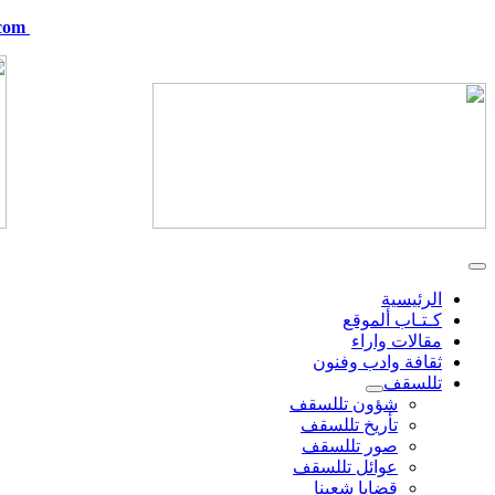
com
telskof@hotmail.com
الرئيسية
كـتـاب ألموقع
مقالات واراء
ثقافة وادب وفنون
تللسقف
شؤون تللسقف
تأريخ تللسقف
صور تللسقف
عوائل تللسقف
قضايا شعبنا