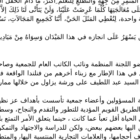
مُثْمِرِ مِنْ جِهَةٍ والتَّطَلُّعِ لِلتَعَلُّم ِأَكْثَرَ، مَا دَامَ الحَقْل الت
عَالَجَتِهَا كُلَّمَا عُرِضَتْ عَلَيْنَا، وَلَنْ يَتَأَتَّى لَنَا ذَلِكَ إلاَّ ب
ِنُعْطِي المَثَلَ الحَيَّ، أَنَّنَا كَجَمِيعِ المَجَالاَتِ، نَسْعَى 
ِينَ لِمَن يَسْهَرُ عَلَى انجازه في هذا المَيْدَان وَسِوَاهُ مِنْ مَيَاد
عضو اللجنة المنظمة ونائب الكاتب العام للجمعية وص
ل في هذا الإطار مع زبناء أخرهم من فنلندا الواقعة ف
فر السيد عبد اللطيف على ورشة يزاول من خلالها ممار
خبة المسؤولين وأعضاء جمعية تأسست بأهداف عز نظيره
لطريق القويم المؤدية للتطور والتقدم والنجاح، وسط
لحياة أقل تعباً عما كانت ، حينما يتعلق الأمر التمت
ليها بعضهم ببعض، ولكن للدراسة والاجتهاد والتمك
 أحجامها، والعلامات التجارية المنتسبة اليها، والمتط