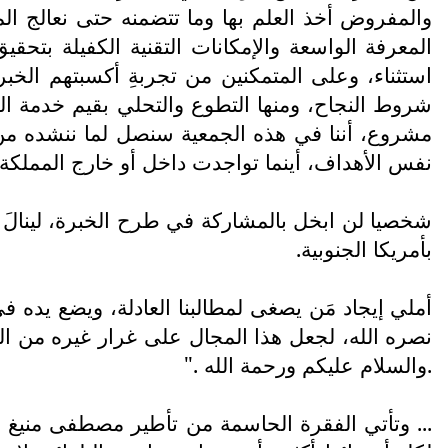
والمفروض أخذ العلم بها وما تتضمنه حتى نعالج المع
المعرفة الواسعة والإمكانات التقنية الكفيلة بتح
استثناء، وعلى المتمكنين من تجربةِ أكسبتهم الخ
شروط النجاح، ومنها التطوع والتحلي بقيم خدمة ا
مشروع، أننا في هذه الجمعية سنصل لما ننشده من
نفس الأهداف، أينما تواجدت داخل أو خارج المملكة ا
شخصيا لن ابخل بالمشاركة في طرح الخبرة، لينالَ م
بأمريكا الجنوبية.
أملي إيجاد مَن يصغى لمطالبنا العادلة، ويضع يده 
نصره الله، لجعل هذا المجال على غرار غيره من ال
.والسلام عليكم ورحمة الله ."
... وتأتي الفقرة الحاسمة من تأطير مصطفى منيغ نزو