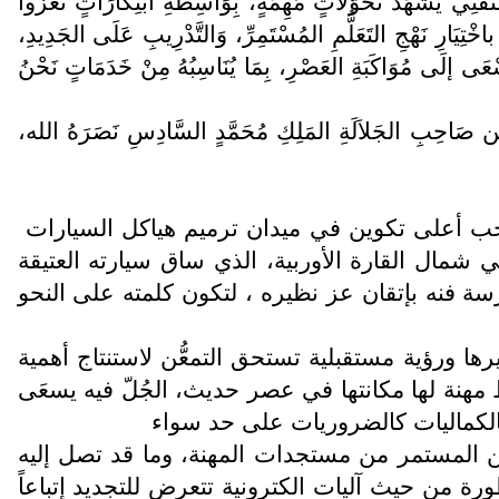
ِّقْنِي يَشْهَدُ تَحَوُّلاَتٍ مُهِمَّةٍ، بِوَاسِطَةِ ابْتِكَارَاتٍ تَغْزُوا
اخْتِيَارِ نَهْجِ التَعَلُّمِ المُسْتَمِرِّ، وَالتَّدْرِيبِ عَلَى الجَدِيدِ،
إلَى مُوَاكَبَةِ العَصْرِ، بِمَا يُنَاسِبُهُ مِنْ خَدَمَاتٍ نَحْنُ
ِين صَاحِبِ الجَلاَلَةِ المَلِكِ مُحَمَّدٍ السَّادِسِ نَصَرَهُ الله،
احب أعلى تكوين في ميدان ترميم هياكل السيارات
ي شمال القارة الأوربية، الذي ساق سيارته العتيقة
سة فنه بإتقان عز نظيره ، لتكون كلمته على النحو
ا ورؤية مستقبلية تستحق التمعُّن لاستنتاج أهمية
 مهنة لها مكانتها في عصر حديث، الجُلّ فيه يسعَى
ع بالكماليات كالضروريات على حد سواء
ن المستمر من مستجدات المهنة، وما قد تصل إليه
ورة من حيث آليات الكترونية تتعرض للتجديد إتباعاً