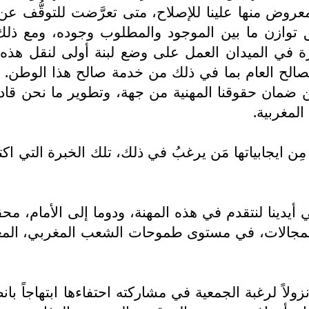
روض منها علينا للإصلاح، متى تعرَّضت للتوقُّف عن خ
قيق توازن ما بين الموجود والمطلوب وجوده، ومع ذ
برة في الميدان العمل على وضع لبنة أولى لنقل هذ
لصالح العام بما في ذلك من خدمة صالح هذا الوطن. 
 ضمان حقوقنا المهنية من جهة، وتطوير ما نحن قا
لمغربية.
ِن ايجابياتها مَن يرغبُ في ذلك، تلك الخبرة التي ا
في أيدينا لنتقدم في هذه المهنة، ودوما إلى الأمام،
مجالات، في مستوى طموحات الشعب المغربي، المعبِّ
لاً لرغبة الجمعية في مشاركته احتفاءها ابتهاجاً ب