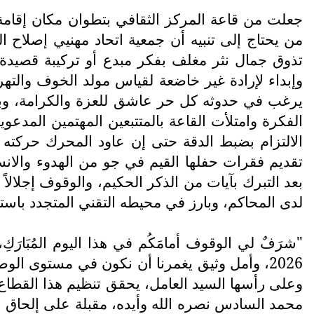
من يحتاج إلى تنبيه أن جمعية اتحاد مهنيي إصلاح ال
تذوق جمال نثر مغلف بفكر مبدع أو تركيبة قصيدة 
وإبداء لإرادة غير خاضعة لقياس مولد الخوف وال
يرغب في حدوثه كل حر عاشق للعزة والكرامة، وبهذا
الفكرة وامتلأت القاعة بالمتتبعين المهتمين المد
الالتزام بضبط الدقة حتى إن عاود المحرك حركته 
تقديم فقرات حفلها القيم في جو من الهدوء والانسج
بعد التبرك بآيات من الذكر الحكيم، والوقوف إجلالا
لدى المحاكم، وبارز في محيطه التقني المتجدد باستمر
"شرَفٌ لي الوقوف أمامَكُم في هذا اليوم المُبَارَكِ،
2026، وأمل وثيق يغمرنا أن نكون في مستوى ال
وعلى رأسها السيد العامل، يحقق تنظيم هذا القطاع ا
محمد السادس نصره الله وأيده، مقبلة على إلحاق ا