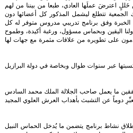
َللٍ اعترضَ عملَها العادي، طبعا من بيننا من لهم
لك الجمعية تتطلع ليشمل المذكور كل أعضائها دون
ه الخبرة وفق برنامج تدريبي مدروس متوفر له كل
ولنا اليقين وبحماس مسؤول، ورغبة أكيدة، وطموح
دمون على تطويره من علاقات مثمرة مع جهات لها
كتسبتها عبر سنوات طوال وبخاصة في دولة البرازيل
 محققين ما يعمل صاحب الجلالة الملك محمد السادس
رِ دوماً عن التشبث بأهداب العرش العلوي المجيد
انطلاق نشاط برنامج يتضمن ما يُدخل الحماس النبيل