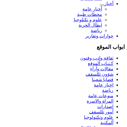
أخبار
أخبار عامة
محطات طبية
علوم و تکنلوجیا
ابطال الحرية
رياضة
حوارات وتقارير
ابواب الموقع
ثقافة وادب وفنون
كـتـاب ألموقع
مقالات وآراء
شؤون تللسقف
قضايا شعبنا
اخبار عامة
رياضة
منوعات عامة
المراة والاسرة
اصدارات
أمور تللسقف
علوم وتكنولوجيا
ألمكتبة