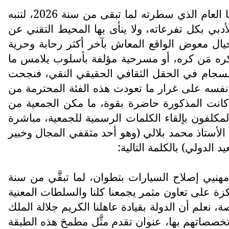
جعلت من قاعة المركز الثقافي بتطوان مكان إقامة حفلها الأول المدشنة به بداية إنزال فقرات برنامجها العام الذي سطرته لما تبقى من سنة 2026، لتنبه
أدبي بكل تفرعاته، ولا ينأى بها المحيط التقني عن
يال معوض الواقع المعاش بآخر أكثر رحابة وحرية
ره مَن كره، أو مسرحية مؤلفة بأسلوب يلامس ما
لانسجام في الحقل الثقافي الحقيقي النقي، فنجحت
 نفسه على غرار ما تعودت هذه الفئة المحترمة من
كانت المذكورة حاضرة بقوة، ما مكن الجمعية من
لمكلفون بإلقاء الكلمات الرسمية للجمعية، مباشرة
 الأستاذ محمد بلالي (وهو أحد مثقفي المجال وخبير
الدولي) بالكلمة التالية:
يهِ مهنيي إصلاح السيارات بتطوان، لما تبقَّي من سنة
كزة على تعاون مثمر يجمعنا كلنا والسلطات المعنية
نعلم أن الدولة بقيادة عاهلنا الكريم جلالة الملك
صصاتهم بها، عنوان تقدم مثَّل مطمحَ هذه الطبقة