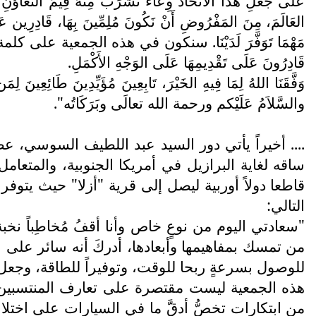
عَلَى جَعْلِ هَذَا الاتِّحَاد وِعَاءَ نَشْرَبُ مِنْهُ قِيَمَ التَّعَاوُنِ ال
العَالَمَ، مِنَ المَفْرُوضِ أَنْ نَكُونَ مُلِمِّينَ بِهَا، قَادِرِين عَلَى مُ
مَهْمَا تَوَفَّرَ لَدَيْنَا. سنكون في هذه الجمعية على كلمة واحدة، ل
قَادِرُونَ عَلَى تَقْدِيمِهَا عَلَى الوَجْهِ الأَكْمَلِ.
وَفَّقَنَا اللهُ لِمَا فِيهِ الخَيْرَ، تَابِعِينَ مُؤَيِّدِينَ طَائِع
والسَّلاَمُ عَلَيْكم ورحمة الله تعالَى وبَرَكَاتُه".
.... أخيراً يأتي دور السيد عبد اللطيف السوسي، 
ساقه لغاية البرازيل في أمريكا الجنوبية، والمتعام
قاطعا دولاً أوربية ليصل إلى قرية "أزلا" حيث يتو
التالي:
"سعادتي اليوم من نوعٍ خاص وأنا أقفُ مُخاطِباً ن
من تمسك بمفاهيمها وأبعادها، أدركَ أنه سائر على ا
للوصول بسرعةٍ ربحا للوقت، وتوفيراً للطاقة، وجعل ا
هذه الجمعية ليست مقتصرة على تعارف المنتسبين ا
من ابتكارات تخصُّ أدقَّ ما في السيارات على اختلاف