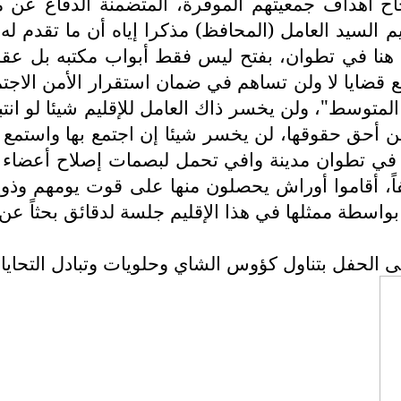
إنجاح أهداف جمعيتهم الموقرة، المتضمنة الدفاع ع
 السيد العامل (المحافظ) مذكرا إياه أن ما تقدم له
نا في تطوان، بفتح ليس فقط أبواب مكتبه بل عقله
ء مع قضايا لا ولن تساهم في ضمان استقرار الأمن ا
توسط"، ولن يخسر ذاك العامل للإقليم شيئا لو انتبه ق
ة من أحق حقوقها، لن يخسر شيئا إن اجتمع بها واستمع 
 في تطوان مدينة وافي تحمل لبصمات إصلاح أعضاء ه
فاً، أقاموا أوراش يحصلون منها على قوت يومهم وذويه
واسطة ممثلها في هذا الإقليم جلسة لدقائق بحثاً عن 
تهى الحفل بتناول كؤوس الشاي وحلويات وتبادل التحايا