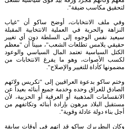
لتحقيق مكاسب ضيقة".
وفي ملف الانتخابات، أوضح ساكو أن "غياب
النزاهة والحرية في العملية الانتخابية المقبلة
سيعيد نفس الوجوه إلى السلطة دون أي تغيير
حقيقي يلامس تطلعات الشعب"، مبيناً أن "معظم
الكتل السياسية تعتمد المال السياسي والوعود
لكسب الأصوات، وهو ما يفرغ الانتخابات من
مضمونها كأداة للتغيير والإصلاح".
وختم ساكو بدعوة العراقيين إلى "تكريس ولائهم
الصادق للعراق وحده وخدمة جميع أبنائه بعيداً عن
الانقسامات المذهبية أو العرقية أو الحزبية، لأن
مستقبل البلاد مرهون بإرادة أبنائه وتكاتفهم من
أجل بناء دولة عادلة وقوية".
وكان البطريرك ساكو قد اتهم في أوقات سابقة