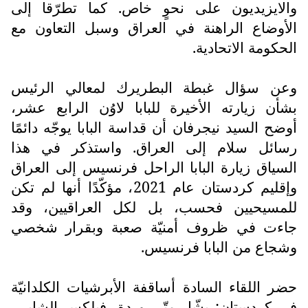
والايزيديون على نحوٍ خاص. كما تطرّقا إلى
الأوضاع الراهنة في العراق وسبل التعاون مع
الحكومة الاتحادية.
وعن سؤال غبطة البطريرك لمعالي الرئيس
بشأن زيارته الأخيرة للبابا لاوُن الرابع عشر،
أوضح السيد نيجرفان أن قداسة البابا يوجّه دائمًا
رسائل سلام إلى العراق. واستذكر في هذا
السياق زيارة البابا الراحل فرنسيس إلى العراق
وإقليم كردستان عام 2021، مؤكّدًا أنها لم تكن
للمسيحيين فحسب، بل لكل العراقيين، وقد
جاءت في ظروف أمنيّة صعبة وبقرار شخصي
وشجاع من البابا فرنسيس.
حضر اللقاء السادة أساقفة الأبرشيات الكلدانيّة
في كردستان: بشّار متّي وردة، فيلكس الشابي،