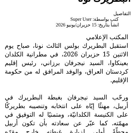
التفاصيل
كتب بواسطة:
Super User
انشأ بتاريخ: 15 حزيران/يونيو 2026
المكتب الإعلامي
استقبل البطريرك بولس الثالث نونا، صباح يوم
الاثنين 15 حزيران 2026، في مطرانية الكلدان
بعينكاوا، السيد نيجرفان برزاني، رئيس إقليم
كردستان العراق، والوفد المرافق له من حكومة
الإقليم.
ورحّب السيد نيجرفان بغبطة البطريرك في
أربيل، مهنئًا إيّاه على انتخابه وتنصيبه بطريركًا
على الكنيسة الكلدانيّة، ومتمنيًا له التوفيق في
مهمّته. كما عبّر عن سعادته بأن تكون أربيل
محطّةً أولى لزيارة غبطته خارج مقرّه