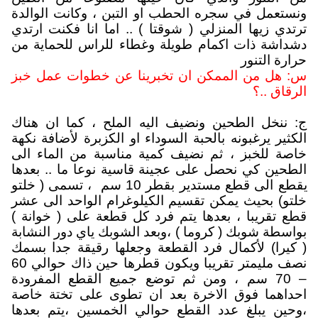
ونستعمل في سجره الحطب او التبن ، وكانت الوالدة
ترتدي زيها المنزلي ( شوقتا ) .. اما انا فكنت ارتدي
دشداشة ذات اكمام طويلة وغطاء للراس للحماية من
حرارة التنور
س: هل من الممكن ان تخبرينا عن خطوات عمل خبز
الرقاق ..؟
ج: ننخل الطحين ونضيف اليه الملح ، كما ان هناك
الكثير يرغبونه بالحبة السوداء او الكزبرة لأضافة نكهة
خاصة للخبز ، ثم نضيف كمية مناسبة من الماء الى
الطحين كي نحصل على عجينة قاسية نوعا ما .. بعدها
يقطع الى قطع مستدير بقطر 10 سم
، تسمى ( خلتو
خلتو) بحيث يمكن تقسيم الكيلوغرام الواحد الى عشر
قطع تقريبا ، بعدها يتم فرد كل قطعة على ( خوانة )
بواسطة شوبك ( كروما ) ،وبعد الشوبك ياي دور النشابة
( كيرا) لأكمال فرد القطعة وجعلها رقيقة جدا بسمك
نصف مليمتر تقريبا ويكون قطرها حين ذاك حوالي 60
– 70 سم ، ومن ثم توضع جميع القطع المفرودة
احداهما فوق الاخرة بعد ان تطوى على تختة خاصة
،وحين يبلغ عدد القطع حوالي الخمسين ،يتم بعدها