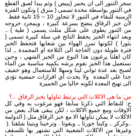
سجر التنور الى ان يحمر (يبيض ) وثم يبدا لصق القطع
في التنور بواسطة مخدة تسمى ( منزق ) وتكون الفترة
الزمنية للبقاء في التنور لا تتجاوز 10 – 15 ثانية فقط
لأن خبز الرقاق ينضج بسرعة كبيرة ، وبمجرد خروجه
من التنور يطوى على شكل مثلث يسمى ( طية ) ..
وبعد انتهاء الخبز يحفظ الناتج في سلة كبيرة تسمى (
بثورا ) لكونها تمرر الهواء بين شعابها فتحفظ الخبز
فترة طويلة دون الحاجة الى الثلاجة او المجمدة ,, لذا
كان اهلنا يرغبون هذا النوع من الخبز الشهي ، وحين
نستعمل هذا الخبز نقوم برشه بكمية مناسبة من الماء
لصبح بعد عدة ثواني لينا وسهلا للأستعمال وهو خفيف
جدا على المعدة
ولا يحدث أي افرازات حمضية تؤدي
الى تهيج المعدة لكونه خاليا من الخميرة
س: ما هي الاكلات التي يرتبط تناولها بخبز الرقاق
..؟
ج: للنقاط التي ذكرنا سابقا فهو مرغوب به وفي كل
الاوقات ومع جميع الاكلات ، لكن يبقى هناك بعض من
الاكلات لا يمكن تناولها الا مع خبز الرقاق مثل ( الدولمة
..وكركر .. وكبتا خورتا ,, وبقوتا . وترخينا وبتيتا شلقتا .(
وغيرها من الاكلات الشعبية التي تشتهر بها تللسقف