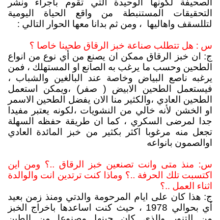
الصحيفة لكونها الوحيدة التي تقوم باجراء ونشر
التحقيقات المستنبطة من واقع الحياة اليومية
لتللسقف واهاليها
، ومن ثم بدانا معها الحوار التالي :
س : هل تتطلب صناعة خبز الرقاق طحينا خاصا ؟
ج: ان خبز الرقاق ممكن ان يصنع من أي نوع من انواع
الطحين وحسب ما يرغب به الصانع او المستهلك ، فمن
يرغبه ناصع البياض وخاصة عند البالغين والشباب ،
فيستعمل الطحين الابيض ( صفر) ،ويمكن استعمل
الطحين العادي ،والكثير منا الان يفضل الطحين الاسمر
او الخشن لأنه خالي من النشويات ،لكونه يعتبر مفيدا
جدا لمرضى السكري ، كما ان طريقة حفظه السهلة
تجعل منه مرغوبا اكثر بكثير من خبز المائدة العادي
اوالصمون بانواعه
س: منذ متى وانت تصنعين خبز الرقاق ..؟ ومن اين
اكتسبت تلك الحرفة ..؟ وماذا كنت ترتدين انت والوالدة
اثناء العمل ..؟
ج: هذا كان على ايام المرحومة والدتي ومنذ زمن بعيد
أي بحوالي 1978 ، حيث كنت اساعدها باخراج الخبز
من التنور والذي كان حينها مصنوعا من الطين