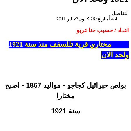
التفاصيل
انشأ بتاريخ: 26 كانون2/يناير 2011
اعداد / حسيب حنا عربو
مختاري قرية تللسقف منذ سنة 1921
ولحد الان
- مواليد 1867 - اصبح
بولص جبرائيل كجاجو
مختارا
سنة 1921