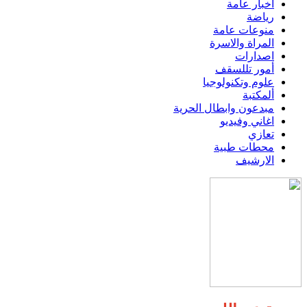
اخبار عامة
رياضة
منوعات عامة
المراة والاسرة
اصدارات
أمور تللسقف
علوم وتكنولوجيا
ألمكتبة
مبدعون وابطال الحرية
اغاني وفيديو
تعازي
محطات طبية
الارشيف