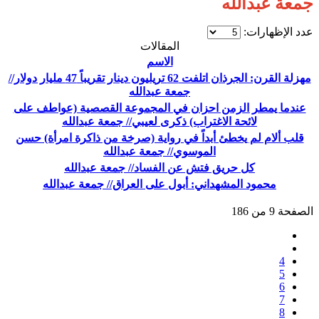
جمعة عبدالله
عدد الإظهارات:
المقالات
الاسم
مهزلة القرن: الجرذان اتلفت 62 تريليون دينار تقريباً 47 مليار دولار//
جمعة عبدالله
عندما يمطر الزمن احزان في المجموعة القصصية (عواطف على
لائحة الاغتراب) ذكرى لعيبي// جمعة عبدالله
قلب ألام لم يخطئ أبداً في رواية (صرخة من ذاكرة امرأة) حسن
الموسوي// جمعة عبدالله
كل حريق فتش عن الفساد// جمعة عبدالله
محمود المشهداني: أبول على العراق// جمعة عبدالله
الصفحة 9 من 186
4
5
6
7
8