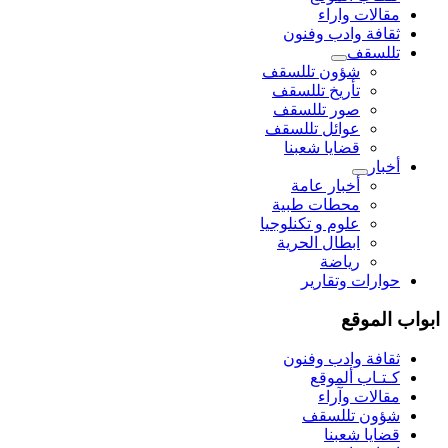
مقالات واراء
ثقافة وادب وفنون
تللسقف
شؤون تللسقف
تأريخ تللسقف
صور تللسقف
عوائل تللسقف
قضايا شعبنا
أخبار
أخبار عامة
محطات طبية
علوم و تکنلوجیا
ابطال الحرية
رياضة
حوارات وتقارير
ابواب الموقع
ثقافة وادب وفنون
كـتـاب ألموقع
مقالات وآراء
شؤون تللسقف
قضايا شعبنا