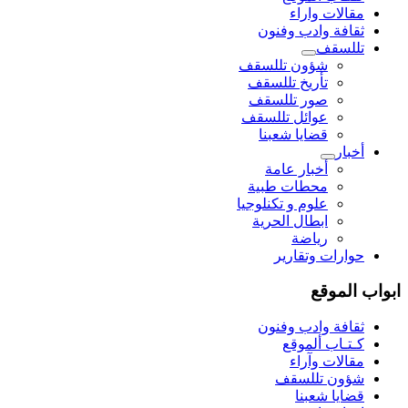
مقالات واراء
ثقافة وادب وفنون
تللسقف
شؤون تللسقف
تأريخ تللسقف
صور تللسقف
عوائل تللسقف
قضايا شعبنا
أخبار
أخبار عامة
محطات طبية
علوم و تکنلوجیا
ابطال الحرية
رياضة
حوارات وتقارير
ابواب الموقع
ثقافة وادب وفنون
كـتـاب ألموقع
مقالات وآراء
شؤون تللسقف
قضايا شعبنا