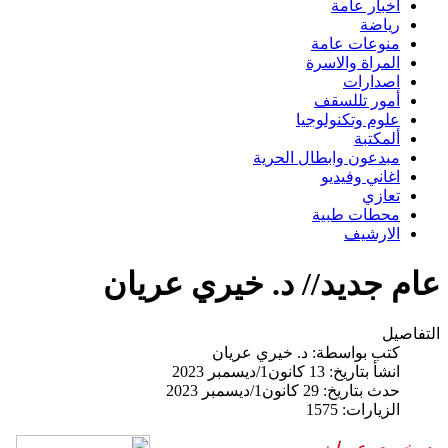
اخبار عامة
رياضة
منوعات عامة
المراة والاسرة
اصدارات
أمور تللسقف
علوم وتكنولوجيا
ألمكتبة
مبدعون وابطال الحرية
اغاني وفيديو
تعازي
محطات طبية
الارشيف
عام جديد// د. خيري عريان
التفاصيل
كتب بواسطة:
د. خيري عريان
انشأ بتاريخ: 13 كانون1/ديسمبر 2023
حدث بتاريخ: 29 كانون1/ديسمبر 2023
الزيارات: 1575
د. خيري عريان