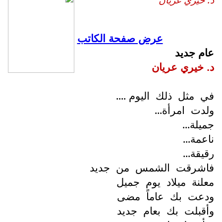
عرض صفحة الكاتب
عام جديد
د. خيري عريان
في
مثل
ذلك
اليوم ....
ولدت
امرأة...
جميلة...
ناعمة...
رقيقة...
فاشرقت
الشمس
من
جديد
معلنة
ميلاد
يوم
جميل
ودعت
بك
عاماً
مضى
وأقبلت
بك
بعام
جديد