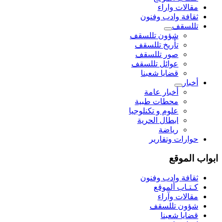
مقالات واراء
ثقافة وادب وفنون
تللسقف
شؤون تللسقف
تأريخ تللسقف
صور تللسقف
عوائل تللسقف
قضايا شعبنا
أخبار
أخبار عامة
محطات طبية
علوم و تکنلوجیا
ابطال الحرية
رياضة
حوارات وتقارير
ابواب الموقع
ثقافة وادب وفنون
كـتـاب ألموقع
مقالات وآراء
شؤون تللسقف
قضايا شعبنا