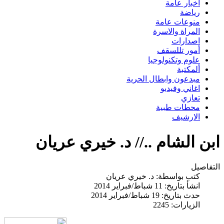
اخبار عامة
رياضة
منوعات عامة
المراة والاسرة
اصدارات
أمور تللسقف
علوم وتكنولوجيا
ألمكتبة
مبدعون وابطال الحرية
اغاني وفيديو
تعازي
محطات طبية
الارشيف
ابن الشام ..// د. خيري عريان
التفاصيل
كتب بواسطة:
د. خيري عريان
انشأ بتاريخ: 11 شباط/فبراير 2014
حدث بتاريخ: 19 شباط/فبراير 2014
الزيارات: 2245