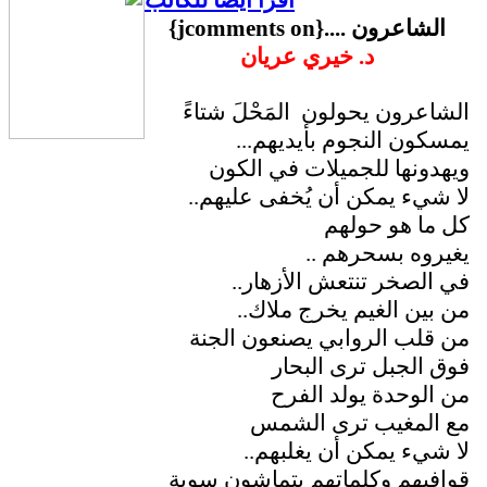
اقرأ ايضا للكاتب
الشاعرون ....{jcomments on}
د. خيري عريان
الشاعرون يحولون المَحْلَ شتاءً
يمسكون النجوم بأيديهم...
ويهدونها للجميلات في الكون
لا شيء يمكن أن يُخفى عليهم..
كل ما هو حولهم
يغيروه بسحرهم ..
في الصخر تنتعش الأزهار..
من بين الغيم يخرج ملاك..
من قلب الروابي يصنعون الجنة
فوق الجبل ترى البحار
من الوحدة يولد الفرح
مع المغيب ترى الشمس
لا شيء يمكن أن يغلبهم..
قوافيهم وكلماتهم يتماشون سوية