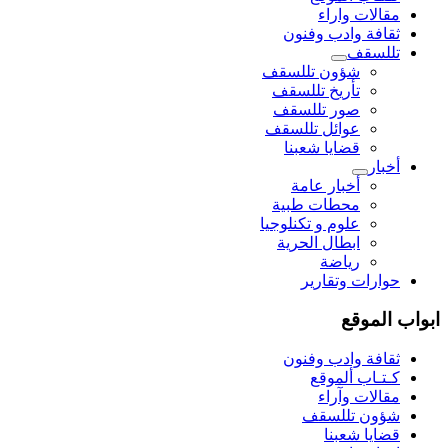
مقالات واراء
ثقافة وادب وفنون
تللسقف
شؤون تللسقف
تأريخ تللسقف
صور تللسقف
عوائل تللسقف
قضايا شعبنا
أخبار
أخبار عامة
محطات طبية
علوم و تکنلوجیا
ابطال الحرية
رياضة
حوارات وتقارير
ابواب الموقع
ثقافة وادب وفنون
كـتـاب ألموقع
مقالات وآراء
شؤون تللسقف
قضايا شعبنا