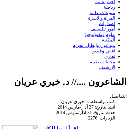
اخبار عامة
رياضة
منوعات عامة
المراة والاسرة
اصدارات
أمور تللسقف
علوم وتكنولوجيا
ألمكتبة
مبدعون وابطال الحرية
اغاني وفيديو
تعازي
محطات طبية
الارشيف
الشاعرون ....// د. خيري عريان
التفاصيل
كتب بواسطة:
د. خيري عريان
انشأ بتاريخ: 27 آذار/مارس 2014
حدث بتاريخ: 31 آذار/مارس 2014
الزيارات: 2276