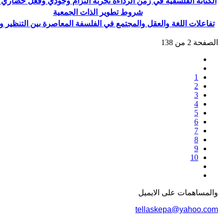
الكتابة الفلسفية في زمن الرداءة تجربة التزام وجودي وفعل حضاري 
شروط تطوير الذات الجمعية
تفاعلات اللغة والعقل والمجتمع في الفلسفة المعاصرة بين التنظير و
الصفحة 2 من 138
1
2
3
4
5
6
7
8
9
10
والمساهمات علی الایمیل
tellaskepa@yahoo.com