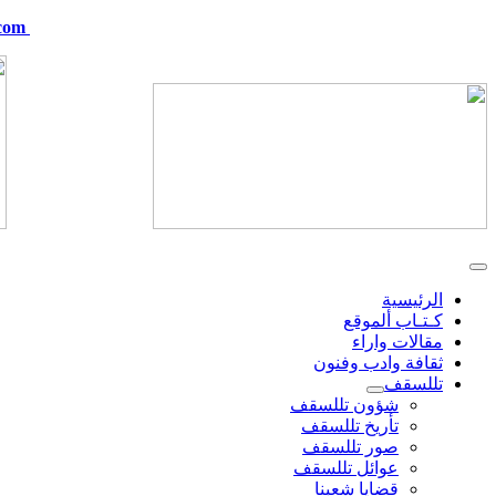
com
telskof@hotmail.com
الرئيسية
كـتـاب ألموقع
مقالات واراء
ثقافة وادب وفنون
تللسقف
شؤون تللسقف
تأريخ تللسقف
صور تللسقف
عوائل تللسقف
قضايا شعبنا