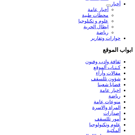
أخبار
أخبار عامة
محطات طبية
علوم و تکنلوجیا
ابطال الحرية
رياضة
حوارات وتقارير
ابواب الموقع
ثقافة وادب وفنون
كـتـاب ألموقع
مقالات وآراء
شؤون تللسقف
قضايا شعبنا
اخبار عامة
رياضة
منوعات عامة
المراة والاسرة
اصدارات
أمور تللسقف
علوم وتكنولوجيا
ألمكتبة