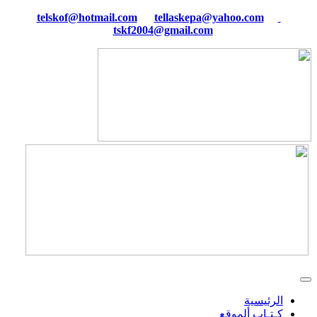
tellaskepa@yahoo.com
telskof@hotmail.com
tskf2004@gmail.com
الرئيسية
كـتـاب ألموقع