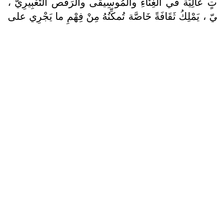
ْ قُدُراتٍ عالِيَة في الغِنَاءِ والمُوسِيقَى والرَقْص التَعْبِيرِيّ ،
 يَمْلِكُ ثَقَافَةً خَاصَّة تُمكِّنُهُ مِنْ فِهْمِ ما يَجْرِي على