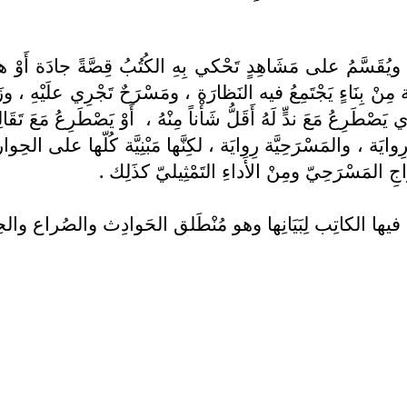
يُقَسَّمُ على مَشَاهِدٍ تَحْكي بِهِ الكُتُبُ قِصَّةً جادَة أَوْ ها
َّة مِنْ بِنَاءٍ يَجْتَمِعُ فيه النَظارَة ، ومَسْرَحٌ تَجْرِي علَيْهِ ، 
َصْطَرِعُ مَعَ ندٍّ لَهُ أَقَلُّ شَأْناً مِنْهُ ، أَوْ يَصْطَرِعُ مَعَ تَقَا
لرِوايَة ، والمَسْرَحِيَّة رِوايَة ، لكِنَّها مَبْنِيَّة كُلّها على الح
خْرَاجِ المَسْرَحِيّ ومِنْ الأَداءِ التَمْثِيليّ كذَلِك .
ْعى فيها الكاتِب لِبَيَانِها وهو مُنْطَلق الحَوادِث والصُراع والح