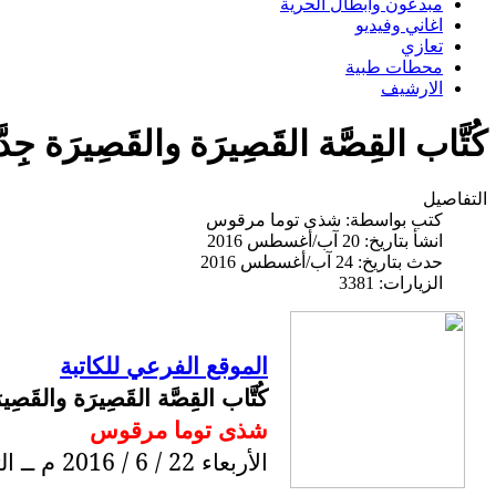
مبدعون وابطال الحرية
اغاني وفيديو
تعازي
محطات طبية
الارشيف
كُتَّاب القِصَّة القَصِيرَة والقَصِيرَة 
التفاصيل
كتب بواسطة:
شذى توما مرقوس
انشأ بتاريخ: 20 آب/أغسطس 2016
حدث بتاريخ: 24 آب/أغسطس 2016
الزيارات: 3381
الموقع الفرعي للكاتبة
كُتَّاب القِصَّة القَصِيرَة والقَصِيرَ
شذى توما مرقوس
الأربعاء 22 / 6 / 2016 م ــ الثلاثاء 2 / آب / 2016 م .