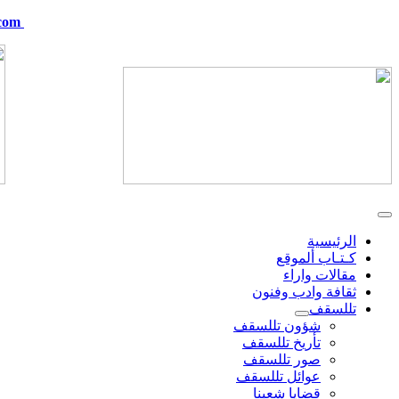
com
telskof@hotmail.com
الرئيسية
كـتـاب ألموقع
مقالات واراء
ثقافة وادب وفنون
تللسقف
شؤون تللسقف
تأريخ تللسقف
صور تللسقف
عوائل تللسقف
قضايا شعبنا