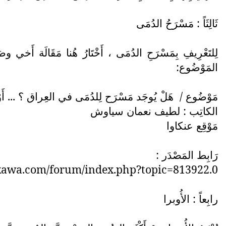
ثَالِثَاً : مَسْرَحُ الدُمَى
لِلتَعْرِيفِ بِمَسْرَحِ الدُمَى ، أَخْتَارُ هُنا مَقَالَة أَخ
المَوْضُوع:
مَوْضُوع / هَلْ يُوجَد مَسْرَح لِلدُمَى في العِراق ؟ ... أَ
الكاتِب : لطيف نعمان سياوش
مَوْقِع عنكاوا
رَابِط المَصْدَر :
kawa.com/forum/index.php?topic=813922.0
رابِعاً : الأُوبرا