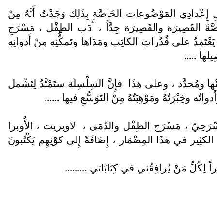
ِ إِعْدادِي المَوْضُوعات الخَاصَّة بِذَلِك وَجَدْتُ أَنَّهُ مِنْ
قِصَّةَ القَصِيرَة والقَصِيرَة جِدَّاً ، أَدَب الطِفْل ، مَسْرَحِ
َعْتَمِدُ على قُدُراتِ الكاتِب ومَدَاها وتَمكُّنِهِ مِنْ أَدواتِهِ
ِيلها .....
ِنْها ومُحدَّد ، وعلى هذَا فإِنَّ السِلْسِلَة ستَمْتَّدُ لِتَشْمل
تُه وخِبْرَتُهُ ومَوْهِبَتُهُ مِنْ التَوَسُّعِ فيها ......
يفِ المَسْرَحِيّ ، مَسْرَح الطِفْل والدُمَى ، الاوبريت ، الأُوبرا
َجُوا الكثِير في هذَا المِضْمَار ، إِضَافَةً إِلى كوْنِهِم يَكْتُبونَ
اً لِكُلِّ مَنْ يُرافِقُني في كِتَابَاتي .........