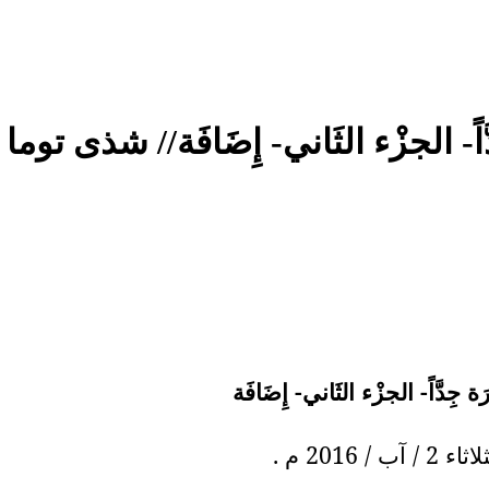
جِدَّاً- الجزْء الثَاني- إِضَافَة// شذى ت
ة جِدَّاً- الجزْء الثَاني- إِضَافَة