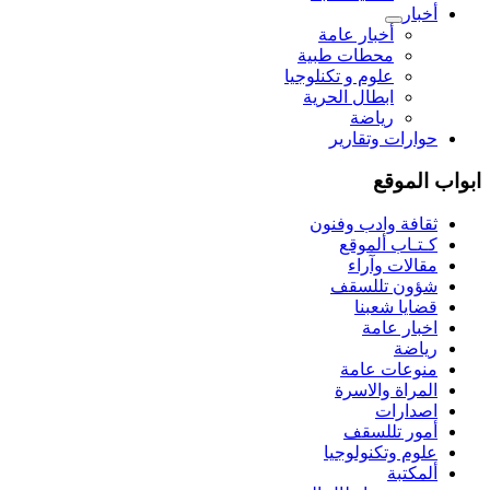
أخبار
أخبار عامة
محطات طبية
علوم و تکنلوجیا
ابطال الحرية
رياضة
حوارات وتقارير
ابواب الموقع
ثقافة وادب وفنون
كـتـاب ألموقع
مقالات وآراء
شؤون تللسقف
قضايا شعبنا
اخبار عامة
رياضة
منوعات عامة
المراة والاسرة
اصدارات
أمور تللسقف
علوم وتكنولوجيا
ألمكتبة