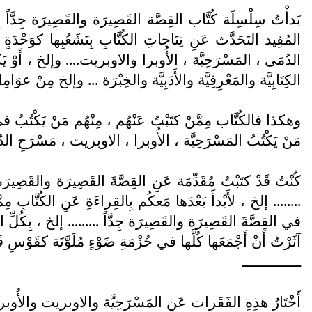
بَدأْتُ سِلْسِلَة كُتَّاب القِصَّة القَصِيرَة والقَصِيرَة جِدَّاً
المُفِيد التَحَدَّث عَنِ نِتَاجاتِ الكُتَّابِ بِتَشَعُبِها كوَحْدَ
الدُمَى ، المَسْرَحِيَّة ، الأُوبرا والاوبريت.... وإلخ ، أَوْ يَكْت
الكِتَابِيَّة والمَعْرِفِيَّة والأَدَبِيَّة والخِبْرَة ... وإلخ مِنْ عو
وهكذا فالكُتَّاب مِمَّنْ كتَبْتُ عَنْهُم ، مِنْهُم مَنْ يَكْتُبُ ف
مَنْ يَكْتُبُ المَسْرَحِيَّة ، الأُوبرا ، الاوبريت ، مَسْرَحِ الدُمَى ،
كُنْتُ قَدْ كتَبْتُ مُقَدِّمَة عَنِ القِصَّةَ القَصِيرَة والقَصِير
........ إلخ ، لأَبْدأَ بَعْدَها مَعكُم بِالقِراءَةِ عَنِ الكُتَّابِ م
في القِصَّةَ القَصِيرَة والقَصِيرَة جِدَّاً ......... إلخ ، بِكُلِّ 
آثَرْتُ أَنْ أَجْمَعَها كُلَّها في حُزْمَةِ ضَوْءٍ مُلَوَّنَة كقَوْسِ 
ــــــــــــــ
أَخْتَارُ هذِهِ الفَقَرات عَنِ المَسْرَحِيَّة والاوبريت والأُوبرا 