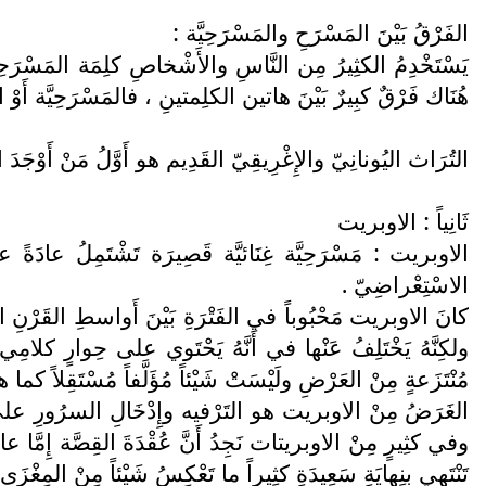
الفَرْقُ بَيْنَ المَسْرَحِ والمَسْرَحِيَّة :
يَسْتَخْدِمُ الكثِيرُ مِن النَّاسِ والأَشْخاصِ كلِمَة المَسْرَح
هُنَاك فَرْقٌ كبِيرٌ بَيْنَ هاتين الكلِمتينِ ، فالمَسْرَحِيَّة أَو
التُرَاث اليُونانِيّ والإِغْرِيقِيّ القَدِيم هو أَوَّلُ مَنْ أَوْجَدَ ا
ثَانِياً : الاوبريت
الاوبريت : مَسْرَحِيَّة غِنَائيَّة قَصِيرَة تَشْتَمِلُ عادَةً
الاسْتِعْراضِيّ .
كانَ الاوبريت مَحْبُوباً في الفَتْرَةِ بَيْنَ أَواسطِ القَرْنِ الت
ولكِنَّهُ يَخْتَلِفُ عَنْها في أَنَّهُ يَحْتَوي على حِوارٍ كلامِي
مُنْتَزَعةٍ مِنْ العَرْضِ ولَيْسَتْ شَيْئاً مُؤَلَّفاً مُسْتَقِ
الغَرَضُ مِنْ الاوبريت هو التَرْفيه وإِدْخَالِ السرُورِ على النفُوس
وفي كثِيرٍ مِنْ الاوبريتات نَجِدُ أَنَّ عُقْدَةَ القِصَّة إِمَّا عاط
تَنْتَهي بِنِهايَةٍ سَعِيدَةٍ كثِيراً ما تَعْكِسُ شَيْئاً مِنْ المِغْزَى 