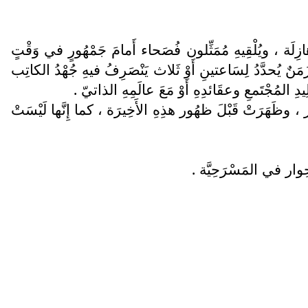
زِلَة ، ويُلْقِيهِ مُمَثِّلون فُصَحاء أَمامَ جَمْهُورٍ في وَقْتٍ
وزَمَنٌ يُحدَّدُ لِسَاعتينِ أَوْ ثَلاث يَنْصَرِفُ فيهِ جُهْدُ الكاتِب
لِيدِ المُجْتَمعِ وعقَائدِهِ أَوْ مَعَ عالَمِهِ الذاتيّ .
ِوار ، وظَهَرَتْ قَبْلَ ظهُور هذِهِ الأَخِيرَة ، كما إِنَّها لَيْسَتْ
ِوار في المَسْرَحِيَّة .