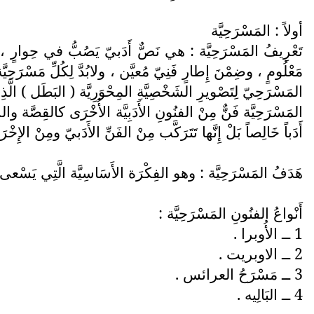
أولاً : المَسْرَحِيَّة
تَعْرِيفُ المَسْرَحِيَّة : هي نَصٌّ أَدَبيّ يَصُبُّ في حِوارٍ ، و
مَعْلُومٍ ، وضِمْنَ إِطارٍ فَنِيّ مُعيَّن ، ولابُدَّ لِكُلِّ مَسْرَحِي
المَسْرَحِيّ لِتَصْويرِ الشَخْصِيَّةِ المِحْوَرِيَّة ( البَطَل ) الَّذِي ي
المَسْرَحِيَّة فَنٌّ مِنْ الفنُونِ الأَدَبِيَّة الأُخْرَى كالقِصَّة وا
أَدَباً خَالِصاً بَلْ إِنَّها تَتَرَكَّب مِنْ الفَنِّ الأَدَبيّ ومِنْ الإِ
هَدَفُ المَسْرَحِيَّة : وهو الفِكْرَة الأَسَاسِيَّة الَّتِي يَس
أَنْواعُ الفنُونِ المَسْرَحِيَّة :
1 ــ الأُوبرا .
2 ــ الاوبريت .
3 ــ مَسْرَحُ العرائس .
4 ــ البَالِيه .