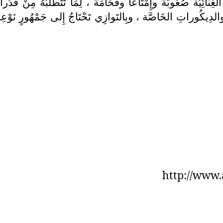
ة الغِنائِيَّة صُعُوبَةً وإِمْتَاعاً وفَخَامَةً ، لِمَا تَتَطلَّبُهُ مِن
كُوراتِ الخَاصَّة ، وبِالتَوازِي تَحْتَاجُ إِلى جَمْهُورٍ نَوْعِيّ ،
http://www.