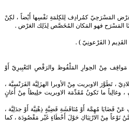
َرْض المَسْرَحِيّ كمُرادِف لِلكِلمَةِ نَفْسِها أَيْضاً ، لكِنْ
، أَمَّا المَسْرَح فهو المَكان المُخَصَّص لِذَلِك العَرْض .
يّ القَدِيم ( الفَرْعونِيّ ) .
َواقِف مِنْ الحِوارِ المَلْفُوظ والرَقْصِ التَعْبِيرِيّ أَوْ
يّ ، تَطَوَّرَ الاوبريت مِنْ الأوبرا الهزَلِيَّة الفَرَنْسِيَّة ،
انٍ ، وغالِباً ما تَكونُ مُقَدِّمَة الاوبريت خلِيطاً مِنْ أَغانٍ
َا مُهِمَّة أَوْ مُنَاقَشَةِ قَضِيَّةٍ ذِهْنِيَّة أَوْ جدَلِيَّة ،
ُ نَوْعاً مِنْ الارْتِبَاكِ حَوْلَ أَخْطَاءٍ غَيْر مَقْصُودَة ، كما