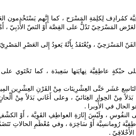
ِيَّة كمُرادِف لِكلِمَةِ المَسْرَح ، كما إِنَّهم يَسْتَخْدِمون الع
ْ العَرْض المَسْرَحِيّ تَدُلُّ على القِصَّة أَوْ النَصّ الأَدَبِيّ 
لفَنّ المَسْرَحِيّ ، ويُعْتَقَدُ بِأَنَّهُ يَعودُ إِلى العَصْرِ المَصْرِ
 على حبْكةٍ عاطِفِيَّة نِهايَتها سَعِيدَة ، كما تَحْتَوي على م
َاسِع عَشَر حَتَّى العِشْرِينَات مِنْ القَرْنِ العِشْرِين المِيلادِ
 بَدَلاً مِنْ الحِوارِ الغِنَائيّ ، وعلى أَغَاني بَدَلاً مِنْ أَلْح
لاً كما هو الحال في الأُوبرا .
ِ ، ولَيْسَ إِثَارَةِ العواطِفِ القَوِيَّة ، أَوْ الكشْفِ عَنْ قَضَاي
ِفِيَّة رُومانسِيَّة أَوْ سَاخِرَة ، وفي مُعْظَمِ الحالاتِ تَتَضَمَّن
الأَخْلاقِيّ .