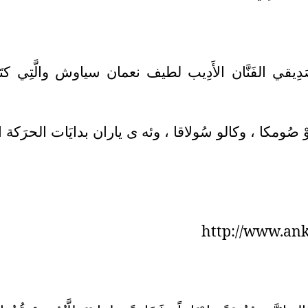
ي وصَدِيقي الفَنَّان الأَدِيب لطيف نعمان سياوش والَّتِي كتَبَه
وْ صُومكا ، وكالو سُولاقا ، وئه ى ياران بدايَات الحرَكة المَ
http://www.an