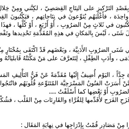
 بِقَصْدِ التَرْكيزِ على النِتَاجِ القِصَصِيّ ، لكِنَّني ومِنْ خِلال
ةٍ واحِدَة ، فأَغْلَبَهُم يُنَوِّعونَ في نِتَاجاتِهم ، فيَكْتُبونَ ال
ُبون في ثَلاثٍ مِنْ الضرُوبِ ، أَوْ أَرْبَعٍ ، أَوْ كُلَّها ، فهذَا ي
َامِلَ شَتَى ، لَيْسَ بِالمَكانِ في هذِهِ المُقَدِّمَةِ تَحْدِيدها وتَفْص
ي شَتَى الضرُوبِ الأَدَبِيَّة ، وبَعْضَهم قَدْ اكْتَفَى بِمُخْتَارٍ م
 وأَدَبِ الطِفْلِ ، لِنَتَعرَّفَ على مَنْ مَكَّنَتْهُ قَابليَاتُهُ وأَدوا
َة جِدَّاً ، اليَوْم أُضِيفُ إِلَيْها مُقَدِّمَةً عَنْ فَنُّ التَأْلِ
ِمَّنْ أَسَرَتْ الفنُونُ المَسْرَحِيَّة المُتَنَوِّعةِ قُلُوبَهُم فانْت
الضرُوبِ أَوْ بَعْضِها كما أَسْلَفْتُ .....
قَزَحِ الفَرَح لأُقَدِّمها لِلقُرَّاءِ والقَارِئات مِنْ القَلْب ، فشُكْر
مِنْ مَصَادِر قُمْتُ بِإِدْرَاجِها في نِهايَةِ المَقَال :