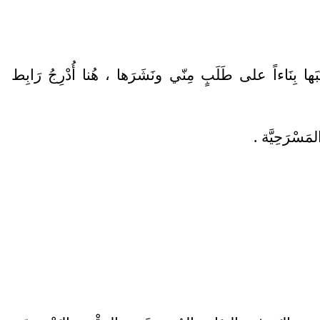
ا بِنَاءاً على طَلَبٍ مِنّي ونَشَرَها ، هُنا أُدْرِجُ رَابِط
سْرَحِيَّة .