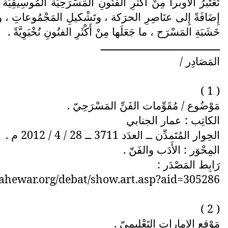
تُعْتَبرُ الأُوبرا مِنْ أَكْثَرِ الفنُونِ المَسْرَحِيَّة المُوسِيقِيَّ
إِضَافَةً إِلى عنَاصِرِ الحرَكة ، وتَشْكيلِ المَجْمُوعاتِ ، والدِي
خَشَبَةِ المَسْرَح ، ما جَعَلَها مِنْ أَكْثَرِ الفنُونِ نُخْبَوِيَّةً .
ـــــــــــــــــــــــــــــــــــــــ
المَصَادِر /
( 1 )
مَوْضُوع / مُقَوِّمات الفَنِّ المَسْرَحِيّ .
الكاتِب : عمار الجنابي
الحِوار المُتَمدِّن ــ العدَد 3711 ــ 28 / 4 / 2012 م .
المِحْوَر : الأَدَب والفَنّ .
رَابِط المَصْدَر :
ahewar.org/debat/show.art.asp?aid=305286
( 2 )
مَوْقِع الإِمارات التَعْلِيميّ .