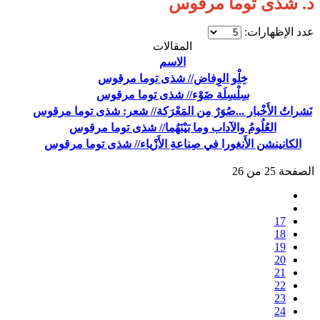
د. شذى توما مرقوس
عدد الإظهارات:
المقالات
الاسم
خِلْو الوِفاض// شذى توما مرقوس
سِلْسِلَة ضَوْء// شذى توما مرقوس
نَشراتُ الأَخْبار ...صُوَرٌ مِن المَعْرَكة// شعر: شذى توما مرقوس
العُلُومُ والآداب وما بَيْنَهُما// شذى توما مرقوس
الكانينشن الأَنغورا في صِناعةِ الأَزْياء// شذى توما مرقوس
الصفحة 25 من 26
17
18
19
20
21
22
23
24