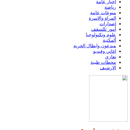
اخبار عامة
رياضة
منوعات عامة
المراة والاسرة
اصدارات
أمور تللسقف
علوم وتكنولوجيا
ألمكتبة
مبدعون وابطال الحرية
اغاني وفيديو
تعازي
محطات طبية
الارشيف