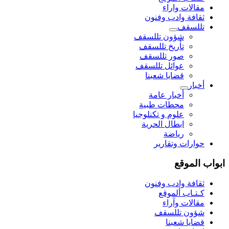
مقالات واراء
ثقافة وادب وفنون
تللسقف
شؤون تللسقف
تأريخ تللسقف
صور تللسقف
عوائل تللسقف
قضايا شعبنا
أخبار
أخبار عامة
محطات طبية
علوم و تکنلوجیا
ابطال الحرية
رياضة
حوارات وتقارير
ابواب الموقع
ثقافة وادب وفنون
كـتـاب ألموقع
مقالات وآراء
شؤون تللسقف
قضايا شعبنا