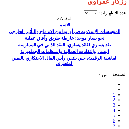
رزكار عقراوي
عدد الإظهارات:
المقالات
الاسم
المؤسسات الإسلامية في أوروبا بين الاندماج والتأثير الخارجي
نحو يسار موحد: خارطة طريق وآفاق عملية
نقد يساري لقائد يساري، النقد الذاتي في الممارسة
اليسار والنقابات العمالية والمنظمات الجماهيرية
الفاشية الرقمية، حين يلتقي رأس المال الاحتكاري باليمين
المتطرف
الصفحة 1 من 7
1
2
3
4
5
6
7