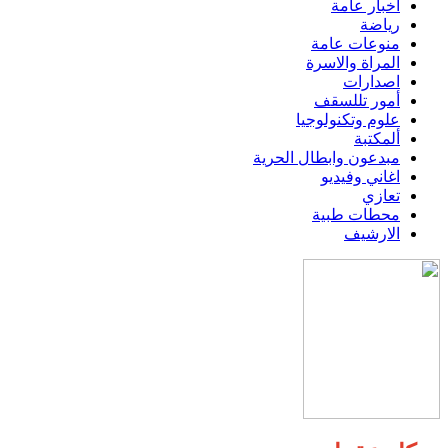
اخبار عامة
رياضة
منوعات عامة
المراة والاسرة
اصدارات
أمور تللسقف
علوم وتكنولوجيا
ألمكتبة
مبدعون وابطال الحرية
اغاني وفيديو
تعازي
محطات طبية
الارشيف