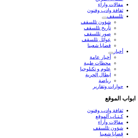
مقالات واراء
ثقافة وادب وفنون
تللسقف
شؤون تللسقف
تأريخ تللسقف
صور تللسقف
عوائل تللسقف
قضايا شعبنا
أخبار
أخبار عامة
محطات طبية
علوم و تکنلوجیا
ابطال الحرية
رياضة
حوارات وتقارير
ابواب الموقع
ثقافة وادب وفنون
كـتـاب ألموقع
مقالات وآراء
شؤون تللسقف
قضايا شعبنا