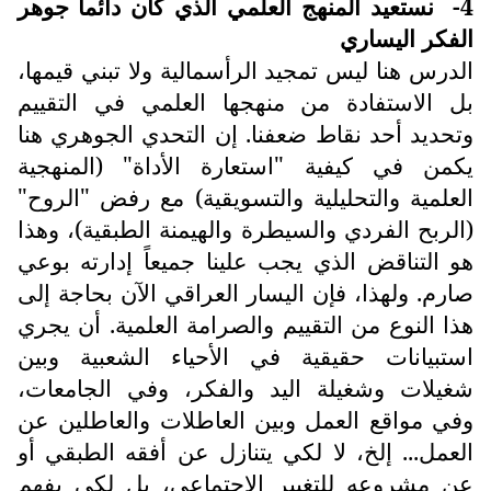
4-
نستعيد المنهج العلمي الذي كان دائماً جوهر
الفكر اليساري
الدرس هنا ليس تمجيد الرأسمالية ولا تبني قيمها،
بل الاستفادة من منهجها العلمي في التقييم
وتحديد أحد نقاط ضعفنا. إن التحدي الجوهري هنا
يكمن في كيفية "استعارة الأداة" (المنهجية
العلمية والتحليلية والتسويقية) مع رفض "الروح"
(الربح الفردي والسيطرة والهيمنة الطبقية)، وهذا
هو التناقض الذي يجب علينا جميعاً إدارته بوعي
صارم. ولهذا، فإن اليسار العراقي الآن بحاجة إلى
هذا النوع من التقييم والصرامة العلمية. أن يجري
استبيانات حقيقية في الأحياء الشعبية وبين
شغيلات وشغيلة اليد والفكر، وفي الجامعات،
وفي مواقع العمل وبين العاطلات والعاطلين عن
العمل... إلخ، لا لكي يتنازل عن أفقه الطبقي أو
عن مشروعه للتغيير الاجتماعي، بل لكي يفهم