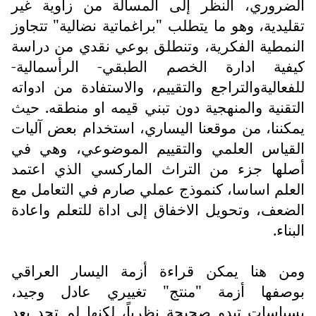
الضروري، النظر إلى المسألة من زاوية غير
تقليدية، وهو ما يتطلب "براغماتية نضالية" تتجاوز
النمطية الفكرية، وتنطلق بوعي نقدي من دراسة
كيفية ادارة الخصم الطبقي- الرأسمالية-
للفعاليةوالتراجع والتقييم، والاستفادة من ادواته
التقنية والمنهجية دون تبني قيمه او منطقه. حيث
يمكننا، من موقعنا اليساري، استخدام بعض آليات
القياس العلمي والتقييم الموضوعي، وهي في
أصلها جزء من التراث الماركسي الذي اعتمد
العلم اساسا، كنموذج عملي صارم في التعامل مع
الضعف، وتحويل الاخفاق إلى اداة للتعلم واعادة
البناء.
ومن هنا يمكن قراءة أزمة اليسار العراقي
بوصفها أزمة "منتج" تغييري عادل وجيد،
بسياسات تبدو صحيحة نظرياً، لكنها لم تجد بعد