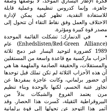
فكرة الإطار اليساري الموحد، لا بوصفها وصفة
جاهزة، وإنما كدروس تنظيمية وعملية قابلة
للاستفادة النقدية، تظهر كيف يمكن لإدارة
الاختلاف والعمل وفق نقاط التقاء أن تتحول إلى
مصدر قوة كبيرة ومؤثرة.
•
في الدنمارك: تشكلت القائمة الموحدة
(
Enhedslisten/Red-Green Alliance
) عام
1989 كضرورة لتوحيد اليسار عبر دمج ثلاثة
أحزاب ماركسية مع قاعدة واسعة من المستقلين
والمستقلات، والحقيقة الصادمة والملهمة هنا هي
أن هذه الأحزاب الثلاثة لم تكن تملك قبل توحدها
أي حضور برلماني، وكانت عاجزة بمفردها عن
تجاوز عتبة الحسم، لكنها بالوحدة وبناء تنظيم
مرن يعتمد الفروع والشبكات بدلاً من
البيروقراطية الثقيلة، كَسرت هذا الحصار. وقد
أثمر هذا التوحد عن تحولها إلى قوة برلمانية