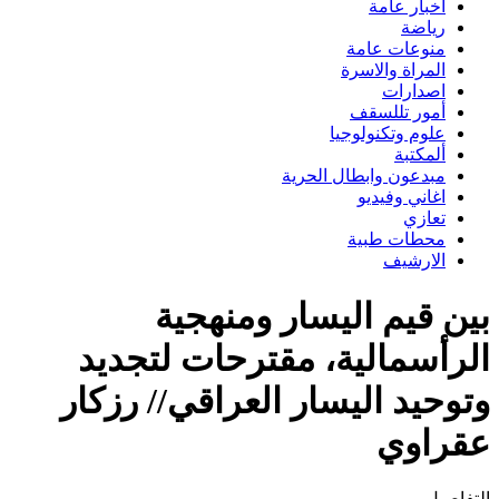
اخبار عامة
رياضة
منوعات عامة
المراة والاسرة
اصدارات
أمور تللسقف
علوم وتكنولوجيا
ألمكتبة
مبدعون وابطال الحرية
اغاني وفيديو
تعازي
محطات طبية
الارشيف
بين قيم اليسار ومنهجية
الرأسمالية، مقترحات لتجديد
وتوحيد اليسار العراقي// رزكار
عقراوي
التفاصيل