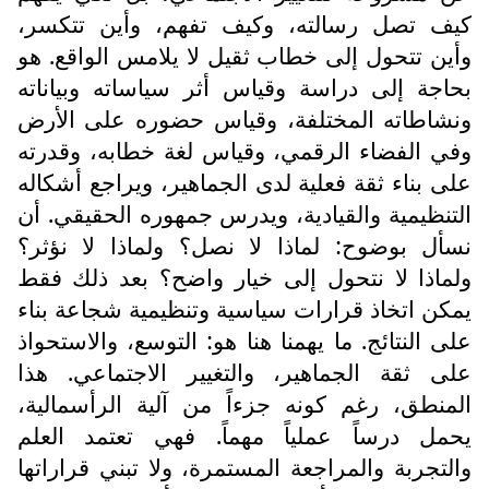
كيف تصل رسالته، وكيف تفهم، وأين تتكسر،
وأين تتحول إلى خطاب ثقيل لا يلامس الواقع. هو
بحاجة إلى دراسة وقياس أثر سياساته وبياناته
ونشاطاته المختلفة، وقياس حضوره على الأرض
وفي الفضاء الرقمي، وقياس لغة خطابه، وقدرته
على بناء ثقة فعلية لدى الجماهير، ويراجع أشكاله
التنظيمية والقيادية، ويدرس جمهوره الحقيقي. أن
نسأل بوضوح: لماذا لا نصل؟ ولماذا لا نؤثر؟
ولماذا لا نتحول إلى خيار واضح؟ بعد ذلك فقط
يمكن اتخاذ قرارات سياسية وتنظيمية شجاعة بناء
على النتائج. ما يهمنا هنا هو: التوسع، والاستحواذ
على ثقة الجماهير، والتغيير الاجتماعي. هذا
المنطق، رغم كونه جزءاً من آلية الرأسمالية،
يحمل درساً عملياً مهماً. فهي تعتمد العلم
والتجربة والمراجعة المستمرة، ولا تبني قراراتها