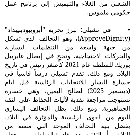
الشعبي من الغلاء والتهميش إلى برنامج عمل
حكومي ملموس.
•
في تشيلي: تبرز تجربة "أبرويبودينييداد"
(
ApproveDignity
)، وهو التحالف الذي تشكل
من جبهة واسعة من التنظيمات اليسارية
والحركات الاحتجاجية، ونجح في إيصال غابرييل
بوريك للسلطة عام 2021 كأصغر رئيس في تاريخ
البلاد. ومع ذلك، تقدم تشيلي درساً قاسياً في
خسارة اليسار للانتخابات الرئاسية قبل أيام
(ديسمبر 2025) لصالح اليمين، وهي خسارة
تستوجب مراجعة نقدية لآليات الحفاظ على الثقة
الجماهيرية. ومع ذلك، يظل التحالف اليساري
اليوم من القوى الرئيسية والمؤثرة في البلاد،
بفضل بنية التحالف الموحد التي منعته من
التلاشي أو التفتت بعد مغادرة السلطة، مما يجعله