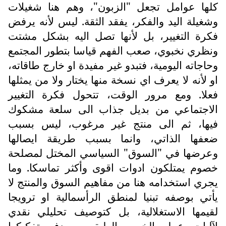
كلها عوامل تجعل "الزبون"، وهم هنا شغيلات
وشغيلة اليد والفكر، يفقد الثقة. ليس لأنه يرفض
فكرة التغيير، بل لأنها تصل اليه بشكل مشتت
ونظري نخبوي، صعب الفهم قياسا بتطور المجتمع
وحاجاته اليومية، فتبدو غير مفيدة او خارج طاقاته،
او لأنه لا يعرف اي نسخة منها يختار ولا من يمثلها
فعلا. ومع مرور الوقت، تتحول فكرة التغيير
الاجتماعي من بديل جذاب الى سلعة مشكوك
فيها، ثم الى منتج غير مرغوب، ليس بسبب
ضعفها الذاتي، وانما بسبب طريقة ايصالها
وعرضها في "السوق" السياسي المختل لمصلحة
خصوم يمتلكون ادوات اقوى وأكثر تماسكا. وما
يجري استخدامه هنا من مفاهيم السوق والمنتج لا
يأتي بوصفه تبنيا لمنطق الرأسمالية او ترويجا
لقيمها الاستغلالية، بل كتوصيف تحليلي نقدي
لآليات عمل الخصم الطبقي، بهدف تفكيكها