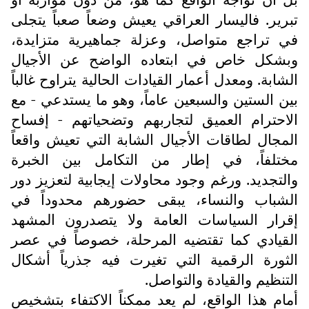
تبرير. فاليسار العراقي يعيش وضعاً صعباً يتجلى
في تراجع متواصل، وعزلة جماهيرية متزايدة،
وبشكل خاص في ابتعاده الواضح عن الأجيال
الشابة. ومعدل أعمار القيادات الحالية يتراوح غالباً
بين الستين والسبعين عاماً، وهو ما يستدعي - مع
الاحترام العميق لتجاربهم وتضحياتهم - إفساح
المجال لطاقات الأجيال الشابة التي تعيش واقعاً
مختلفاً، في إطار من التكامل بين الخبرة
والتجديد. ورغم وجود محاولات إيجابية لتعزيز دور
الشباب والنساء، يبقى حضورهم محدوداً في
إقرار السياسات العامة ولا يتصدرون المشهد
القيادي كما تقتضيه المرحلة، خصوصاً في عصر
الثورة الرقمية التي تغيرت فيه جذرياً أشكال
التنظيم والقيادة والتواصل.
أمام هذا الواقع، لم يعد ممكناً الاكتفاء بتشخيص