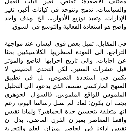
مختلف الأصعدة: تقلص، تغير آليات العمل
والسياسات، تدمج وتتوحد في كيانات أكبر، تغير
الإدارات، وتعيد توزيع الأدوار.... الخ بهدف واحد
واضح هو استعادة الفعالية والتوسع في السوق.
في المقابل، تميل بعض قوى اليسار، عند مواجهة
التراجع، الى العودة لمنظريها الكلاسيكيين بحثا
عن اجابات، والى تاريخ احزابها الناصع والمؤثر
قبل عشرات السنين. لكن التحدي الحقيقي لا
يكمن في استعادة النصوص، بل في تطبيق
المنهج الماركسي نفسه، الذي يدعونا الى التحليل
الملموس للواقع الملموس. فالسؤال الجوهري
يجب ان يكون: لماذا لم تصل رسالتنا اليوم، رغم
انها متعلقة بتحسين حياة الجماهير؟ ولماذا نقيس
واقعنا المعاصر بميزان القرن الماضي، بدل ان
نقيس اداءنا في الحاضر بميزان العلم والتجربة