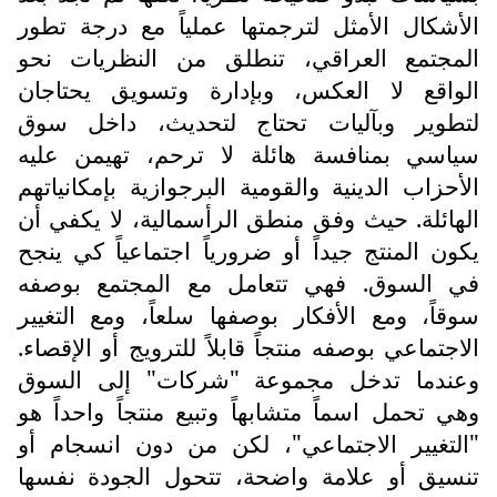
الأشكال الأمثل لترجمتها عملياً مع درجة تطور
المجتمع العراقي، تنطلق من النظريات نحو
الواقع لا العكس، وبإدارة وتسويق يحتاجان
لتطوير وبآليات تحتاج لتحديث، داخل سوق
سياسي بمنافسة هائلة لا ترحم، تهيمن عليه
الأحزاب الدينية والقومية البرجوازية بإمكانياتهم
الهائلة. حيث وفق منطق الرأسمالية، لا يكفي أن
يكون المنتج جيداً أو ضرورياً اجتماعياً كي ينجح
في السوق. فهي تتعامل مع المجتمع بوصفه
سوقاً، ومع الأفكار بوصفها سلعاً، ومع التغيير
الاجتماعي بوصفه منتجاً قابلاً للترويج أو الإقصاء.
وعندما تدخل مجموعة "شركات" إلى السوق
وهي تحمل اسماً متشابهاً وتبيع منتجاً واحداً هو
"التغيير الاجتماعي"، لكن من دون انسجام أو
تنسيق أو علامة واضحة، تتحول الجودة نفسها