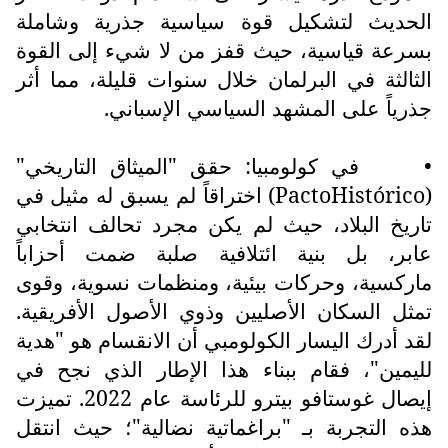
الحديث لتشكيل قوة سياسية جذرية وشاملة
بسرعة قياسية، حيث قفز من لا شيء إلى القوة
الثالثة في البرلمان خلال سنوات قليلة، مما أثر
جذرياً على المشهد السياسي الإسباني.
•
في كولومبيا: حقق "الميثاق التاريخي"
(
PactoHistórico
) اختراقاً لم يسبق له مثيل في
تاريخ البلاد، حيث لم يكن مجرد تحالف انتخابي
عابر، بل بنية ائتلافية صلبة ضمت أحزاباً
ماركسية، وحركات بيئية، ومنظمات نسوية، وقوى
تمثل السكان الأصليين وذوي الأصول الأفريقية.
لقد أدرك اليسار الكولومبي أن الانقسام هو "هدية
لليمين"، فقام ببناء هذا الإطار الذي نجح في
إيصال غوستافو بيترو للرئاسة عام 2022. تميزت
هذه التجربة بـ "براغماتية نضالية"؛ حيث انتقل