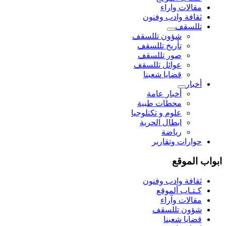
مقالات واراء
ثقافة وادب وفنون
تللسقف
شؤون تللسقف
تأريخ تللسقف
صور تللسقف
عوائل تللسقف
قضايا شعبنا
أخبار
أخبار عامة
محطات طبية
علوم و تکنلوجیا
ابطال الحرية
رياضة
حوارات وتقارير
ابواب الموقع
ثقافة وادب وفنون
كـتـاب ألموقع
مقالات وآراء
شؤون تللسقف
قضايا شعبنا