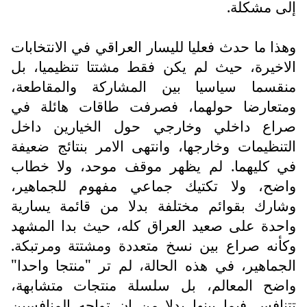
إلى مشكلة.
وهذا ما حدث فعليا لليسار العراقي في الانتخابات
الاخيرة، حيث لم يكن فقط مشتتا تنظيميا، بل
منقسما سياسيا بين المشاركة والمقاطعة،
ومتعارضا حولهما، فصرفت طاقات هائلة في
صراع داخلي وخارجي حول الخيارين داخل
التنظيمات وخارجها، وانتهى الامر بنتائج ضعيفة
في كليهما. لم يظهر موقف موحد، ولا خطاب
واضح، ولا تكتيك جماعي مفهوم للجماهير،
وشارك بقوائم مختلفة بدلا من قائمة يسارية
واحدة على صعيد العراق كله، حيث بدا المشهد
وكأنه صراع بين نسخ متعددة ومشتتة ومرتبكة.
الجماهير، في هذه الحالة، لم تر "منتجا واحدا"
واضح المعالم، بل سلسلة منتجات متشابهة،
تتنافس فيما بينها بدلا من ان تواجه المنافسين