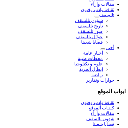
مقالات واراء
ثقافة وادب وفنون
تللسقف
شؤون تللسقف
تأريخ تللسقف
صور تللسقف
عوائل تللسقف
قضايا شعبنا
أخبار
أخبار عامة
محطات طبية
علوم و تکنلوجیا
ابطال الحرية
رياضة
حوارات وتقارير
ابواب الموقع
ثقافة وادب وفنون
كـتـاب ألموقع
مقالات وآراء
شؤون تللسقف
قضايا شعبنا