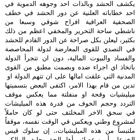
يكشف الحشد وبالذات احد وجوهه الدموية في
احد خطاباته العلنية عن دور الحشد في خطف
الصحفية العراقية افراح شوقي وسبعا من
ناشطي ساحة التحرير والمخفي اعظم من ذلك
بكثير، ليعلن بكل صراحة عن الدور القادم للحشد
في التصدي للقوى المعارضة لدولة المحاصصة
والفساد والبيوت المالية، دون ان تتجرأ الدولة
باتخاذ اي اجراء ضده وبصمت مطبق من القوى
المدنية التي علقت امالها على ان تتهم الدولة او
تدين من قام بهذا الامر، اكتفى البعض بتسميتها
ميليشيات وقحة او منفلتة مما يعكس موقف
التردد وحجم الخوف من قدرة هذه الميليشات
في سحق الاخر المخلتف حتى لو كان حاملاً
لمشروع وطني ويعكس في الوقت نفسه، موقفاً
ملتبساً من هذه الميليشيات،. إن سلوك قيس
الخزعلي أمين عصائب أهل الحق وحليف المالكي