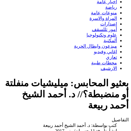
اخبار عامة
رياضة
منوعات عامة
المراة والاسرة
اصدارات
أمور تللسقف
علوم وتكنولوجيا
ألمكتبة
مبدعون وابطال الحرية
اغاني وفيديو
تعازي
محطات طبية
الارشيف
بعثيو المحابس: ميليشيات منفلتة
أو منضبطة؟// د. أحمد الشيخ
أحمد ربيعة
التفاصيل
كتب بواسطة:
د. أحمد الشيخ أحمد ربيعة
انشأ بتاريخ: 11 حزيران/يونيو 2017