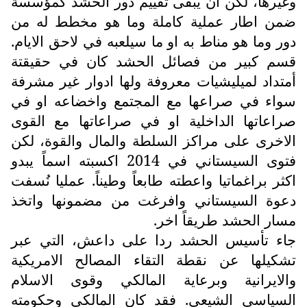
وغيرها، لكن ان يبقى تقييم دور الحشد كمؤسسة
ضمن اطار عملية كاملة وما هو مخطط له من
دور وما هو مناط به او ما سيلعبه في لاحق الايام.
قسم كبير من فصائل الحشد كان في حقيقتة
أمتداد لميليشيات معروفة ولها ادوار غير مشرفة
سواء في صراعها مع المجتمع واخضاعه او في
صراعاتها الداخلية او في صراعاتها مع القوى
الاخرى على مراكز السلطة والمال والقوة، لكن
فتوى السيستاني في 2014 اكسبته اسماً يبدو
اكثر براغماتيا واعطته طابعاً وطيناً. عمليا نُسفت
دعوة السيستاني وافرغت من مضمونها واتخذ
مسار الحشد طريقاً اخر.
جاء تأسيس الحشد ردا على داعش، التي عبر
تشكيلها عن نقطة التقاء المصالح الامريكية
والايرانية وبرعاية المالكي وقوى الاسلام
السياسي الشيعي. فقد كان المالكي وحكومته