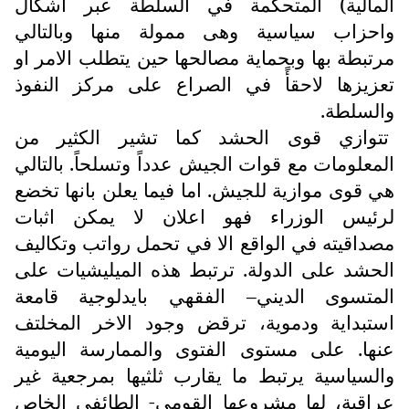
المالية) المتحكمة في السلطة عبر اشكال
واحزاب سياسية وهى ممولة منها وبالتالي
مرتبطة بها وبحماية مصالحها حين يتطلب الامر او
تعزيزها لاحقأً في الصراع على مركز النفوذ
والسلطة.
تتوازي قوى الحشد كما تشير الكثير من
المعلومات مع قوات الجيش عدداً وتسلحاً. بالتالي
هي قوى موازية للجيش. اما فيما يعلن بانها تخضع
لرئيس الوزراء فهو اعلان لا يمكن اثبات
مصداقيته في الواقع الا في تحمل رواتب وتكاليف
الحشد على الدولة. ترتبط هذه الميليشيات على
المتسوى الديني– الفقهي بايدلوجية قامعة
استبداية ودموية، ترقض وجود الاخر المخلتف
عنها. على مستوى الفتوى والممارسة اليومية
والسياسية يرتبط ما يقارب ثلثيها بمرجعية غير
عراقية، لها مشروعها القومي- الطائفي الخاص