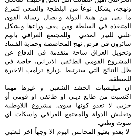
ونهجه، يشكل نوعاً من البلطجة والسعي لتمرغ
ما بقى من هيبة الدولة وايصال رسالة القوى
المتنفذة في السلطة ومن يقف وراءها وبشكل
علني للتيار المدني وللمجتمع العراقي بانهم
سائرون في فرض نهج المحاصصة وحماية الفساد
وتحويل العراق ساحة متقدمة في الدفاع عن
المشروع القومي الطائفي الايراني، خاصة في
ظل النتائج التي سترتبط بزيارة ترامب الاخيرة
للمنطقة.
ان ميليشيات الحشد الشعبي او غيرها مهما
اكتسبت من طابع ديني او طائفي او قومي أو
حزبي لا تعدو كونها سوى، مشروع اللاوطنية
وتفليش الدولة والمجتمع العراقي واسكات اي
صوت وطني.
لا يعدو بعثيو المحابس اليوم الا وجهاً اخر لبعثيي