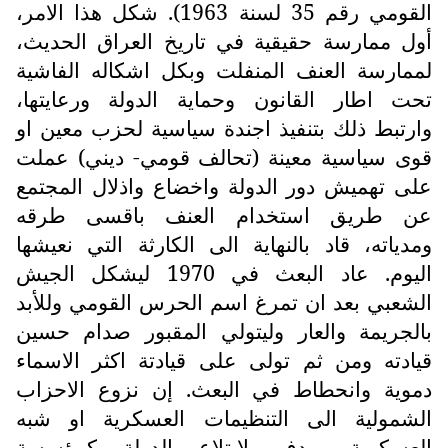
القومي رقم 35 لسنة 1963). شكل هذا الامر،
أول ممارسة حقيقية في تاريخ العراق الحديث،
لممارسة العنف المنفلت وبكل اشكاله الفاشية
تحت اطار القانون وحماية الدولة ورعايتها،
وارتبط ذلك بتنفيذ اجندة سياسية لحزب معين او
قوى سياسية معينة (تحالف قومي- ديني) عملت
على تهميش دور الدولة واخضاع واذلال المجتمع
عن طريق استخدام العنف باقسى طرقه
ومدياته، قاد بالنهاية الى الكارثة التي نعيشها
اليوم. عاد البعث في 1970 ليشكل الجيش
الشعبي بعد ان تمرغ اسم الحرس القومي وللأبد
بالجريمة والعار وليتولي المقبور صدام حسين
قيادته ومن ثم تولى على قيادتة اكثر الاسماء
دموية وانحطاط في البعث. إن نزوع الاحزاب
الشمولية الى التنظيمات العسكرية او شبه
العسكرية يهدف لابتلاع الدولة كمؤسسة