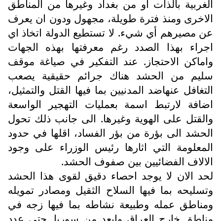
الغربية بالذات او من بغداد وغيرها من المناطق
الاخرى ومنذ فترة طويلة، مجهول ودون ان يعرف
عن مصيرهم أي شيء. لا تستطيع الدولة اتخاذ اي
اجراء بهذا الصدد رغم معرفتها بهذه الجهات
واماكن الاحتجاز. عند التفكير في صياغة موقف
سليم من الحشد هناك جرائم حقيقية يصعب
التغافل عنهاضد المدنيين بما فيها القتل والتمثيل،
اضافة لارتبط اسمة بعمليات التهجير الواسعة
والقتل على الهوية وغيرها. الى جانب ذلك تحول
الحشد الى بؤرة من بؤر الفساد، اقلها في حدود
المعلومة التي اثارها رئيس الوزراء على وجود
الالاف الفضائيين بين صفوف الحشد.
لحد الان لا يوجد احصاء دقيق لقوى هذا الحشد
وتسليحه بما فيها السلاح الثقيل ومصادر تمويله
ومناطق عمله وطبيعة نشاطه بما فيها زجه في
مناطق خارج العراق وابعد من سوريا. حتى عدد