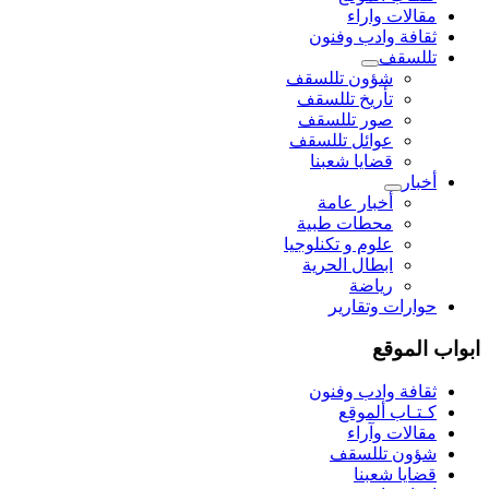
مقالات واراء
ثقافة وادب وفنون
تللسقف
شؤون تللسقف
تأريخ تللسقف
صور تللسقف
عوائل تللسقف
قضايا شعبنا
أخبار
أخبار عامة
محطات طبية
علوم و تکنلوجیا
ابطال الحرية
رياضة
حوارات وتقارير
ابواب الموقع
ثقافة وادب وفنون
كـتـاب ألموقع
مقالات وآراء
شؤون تللسقف
قضايا شعبنا