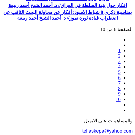
افكار حول بنية السلطة في العراق// د. أحمد الشيخ أحمد ربيعة
بمناسبة ذكرى 8 شباط الاسود: أفكار عن محاولة البحث الثاقب عن
اضطراب قيادة ثورة تموز// د. أحمد الشيخ أحمد ربيعة
الصفحة 6 من 10
1
2
3
4
5
6
7
8
9
10
والمساهمات علی الایمیل
tellaskepa@yahoo.com