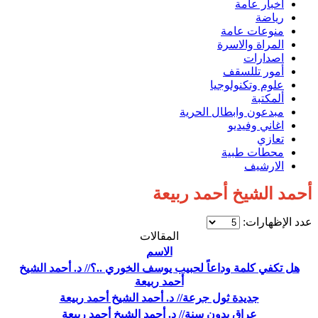
اخبار عامة
رياضة
منوعات عامة
المراة والاسرة
اصدارات
أمور تللسقف
علوم وتكنولوجيا
ألمكتبة
مبدعون وابطال الحرية
اغاني وفيديو
تعازي
محطات طبية
الارشيف
أحمد الشيخ أحمد ربيعة
عدد الإظهارات:
المقالات
الاسم
هل تكفي كلمة وداعاً لحبيب يوسف الخوري ..؟// د. أحمد الشيخ
أحمد ربيعة
جديدة ثول جرعة// د. أحمد الشيخ أحمد ربيعة
عراق بدون سنة‎// د. أحمد الشيخ أحمد ربيعة