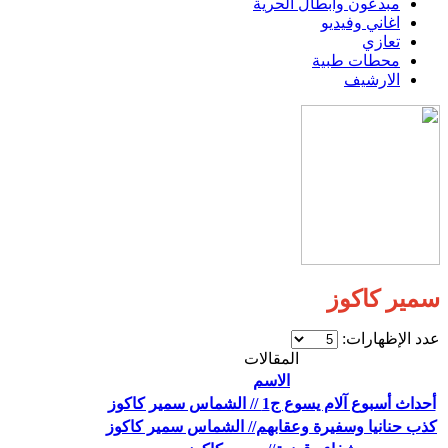
مبدعون وابطال الحرية
اغاني وفيديو
تعازي
محطات طبية
الارشيف
سمير كاكوز
عدد الإظهارات:
المقالات
الاسم
أحداث أسبوع آلام يسوع ج1 // الشماس سمير كاكوز
كذب حنانيا وسفيرة وعقابهم// الشماس سمير كاكوز