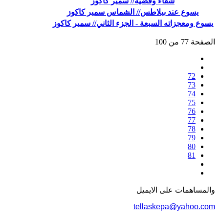
شفاء وقضية// سمير كاكوز
يسوع عند بيلاطس// الشماس سمير كاكوز
يسوع ومعجزاته السبعة - الجزء الثاني// سمير كاكوز
الصفحة 77 من 100
72
73
74
75
76
77
78
79
80
81
والمساهمات علی الایمیل
tellaskepa@yahoo.com