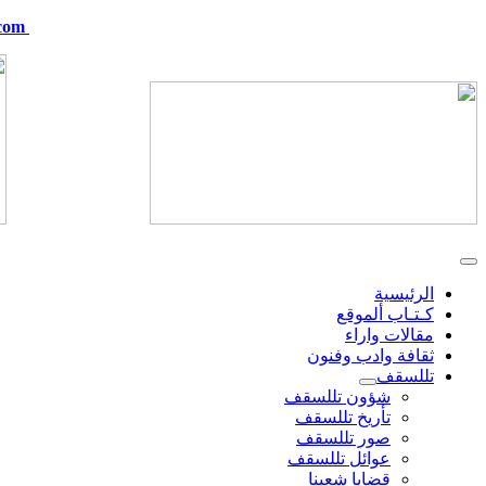
com
telskof@hotmail.com
الرئيسية
كـتـاب ألموقع
مقالات واراء
ثقافة وادب وفنون
تللسقف
شؤون تللسقف
تأريخ تللسقف
صور تللسقف
عوائل تللسقف
قضايا شعبنا