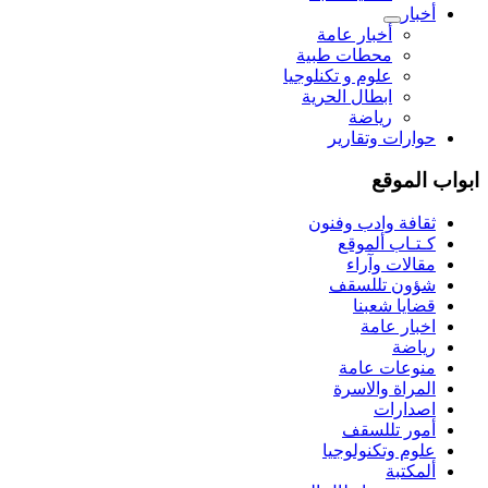
أخبار
أخبار عامة
محطات طبية
علوم و تکنلوجیا
ابطال الحرية
رياضة
حوارات وتقارير
ابواب الموقع
ثقافة وادب وفنون
كـتـاب ألموقع
مقالات وآراء
شؤون تللسقف
قضايا شعبنا
اخبار عامة
رياضة
منوعات عامة
المراة والاسرة
اصدارات
أمور تللسقف
علوم وتكنولوجيا
ألمكتبة