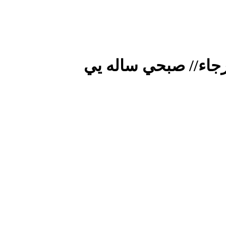
لإرجاء// صبحي ساله يي