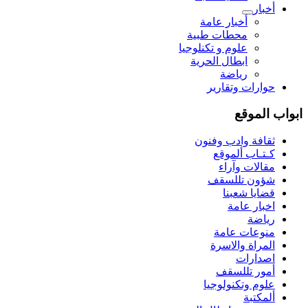
أخبار
أخبار عامة
محطات طبية
علوم و تکنلوجیا
ابطال الحرية
رياضة
حوارات وتقارير
ابواب الموقع
ثقافة وادب وفنون
كـتـاب ألموقع
مقالات وآراء
شؤون تللسقف
قضايا شعبنا
اخبار عامة
رياضة
منوعات عامة
المراة والاسرة
اصدارات
أمور تللسقف
علوم وتكنولوجيا
ألمكتبة