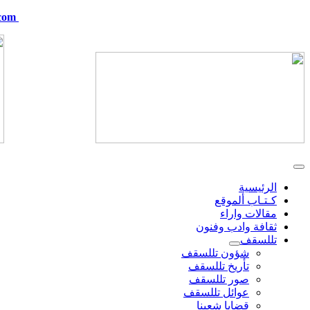
com
telskof@hotmail.com
الرئيسية
كـتـاب ألموقع
مقالات واراء
ثقافة وادب وفنون
تللسقف
شؤون تللسقف
تأريخ تللسقف
صور تللسقف
عوائل تللسقف
قضايا شعبنا