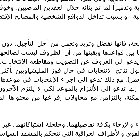
سية وتدميراً لما تم بنائه خلال العقدين الماضيين. و
، أو بسبب تداخل الدوافع الشخصية والمصالح الإقتصاد
حة، فإنها تفضّل وتريد وتعمل من أجل التأجيل، دون 
ها بين قواعدها ويقينها من أن الظروف ليست لصالحها ا
يدعو الى العزوف عن التصويت ومقاطعة الإنتخابات، 
ئج الانتخابات في حال فوز المليشياويين بأكثرية 
عمر). مع ذلك تدعو الى إجراء الإنتخابات في موعدها
ي إنها تدعو الى الألتزام بالموعد لكي لا يلتزم الآخ
 ممكنة، بالتزامن مع محاولات إفراغها من محتواها 
 والإرجاء بكافة تفاصيلهما، وحلحلة اشتباكاتهما، غي
قوى والأطراف العراقية التي تتحكم بالمشهد السياسي في