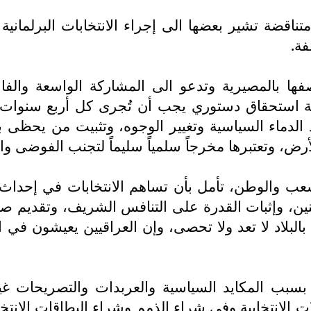
اقضة تشير بعضها الى إجراء الانتخابات البرلمانية
فة.
فها بالمصيرية وتدعو الى المشاركة الواسعة والف
لمانية استحقاق دستوري يجب أن تُجرى كل أربع سنوات
ماء السياسية وتغيير الوجوه، وتثبيت من يحظى بثقة 
 وتعتبرها مخرجاً سلمياً سليماً لتجنب الفوضى والف
ب والوطن، تأمل بأن تساهم الانتخابات في إحداث نق
ين، وإثبات القدرة على التنافس الشريف، وتقديم صور
لبلاد لا تعد ولا تحصى، وإن العراقيين يعيشون في ال
بسبب المكايد السياسية والعربدات والتصريحات غير 
 الانتخابية وفي شراء الذمم وشراء البطاقات الإنت