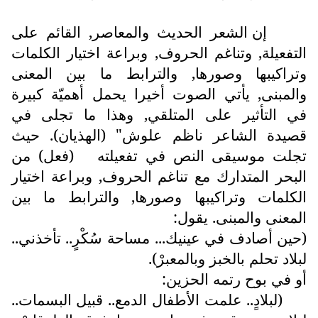
إن الشعر الحديث والمعاصر, القائم على
التفعيلة, وتناغم الحروف, وبراعة اختيار الكلمات
وتراكيبها وصورها, والترابط ما بين المعنى
والمبنى, يأتي الصوت أخيرا يحمل أهميّة كبيرة
في التأثير على المتلقي, وهذا ما تجلى في
قصيدة الشاعر ناظم علوش" (الهذيان). حيث
تجلت موسيقى النص في تفعيلته
(فعل) من
البحر المتدارك مع تناغم الحروف, وبراعة اختيار
الكلمات وتراكيبها وصورها, والترابط ما بين
المعنى والمبنى. يقول:
(حين أصادف في عينيك... مساحة سُكْرٍ.. تأخذني..
لبلاد تحلم بالخبز وبالمعبرْ).
أو في بوح رتمه الحزين:
(لبلادٍ.. علمت الأطفال الدمع.. قبيل البسمات..