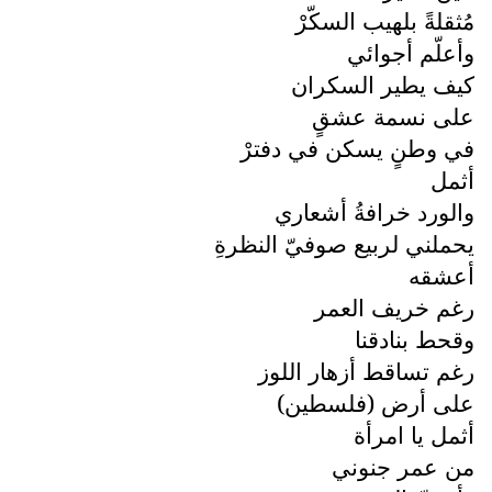
مُثقلةً بلهيب السكّرْ
وأعلّم أجوائي
كيف يطير السكران
على نسمة عشقٍ
في وطنٍ يسكن في دفترْ
أثمل
والورد خرافةُ أشعاري
يحملني لربيع صوفيّ النظرةِ
أعشقه
رغم خريف العمر
وقحط بنادقنا
رغم تساقط أزهار اللوز
على أرض (فلسطين)
أثمل يا امرأة
من عمر جنوني