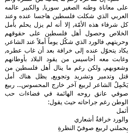
على معاناة وطنه الصغير سوريا, والكبير عالمه
العربي الذي شكلت فلسطين هاجسا عنده وعند
كل شرفاء هذه الأمّة, إلا أنه لم يزل يحلم بأمل
الخلاص وحصول أهل فلسطين على حقوقهم
وحريتهم, فالورد الذي شكّل يوماً أملاً عند الشاعر,
يكاد يتحوّل عنده إلى خرافة بعد أن غاب عطره,
وغابت معه أحاسيس من يقود البلاد بأوطانهم
وشعوبهم, ولكن رغم ما ينال أهل فلسطين من
قتل وتدمير وتشريد وتجويع, يظل هناك أمل
يَحْمِلُ الشاعر لربيع آخر خارج المحسوس... ربيع
صوفي عانق روحه الهائمة في فضاءات حب
الوطن رغم جراحاته حيث يقول:
أثمل
والورد خرافةُ أشعاري
يحملني لربيع صوفيّ النظرةِ