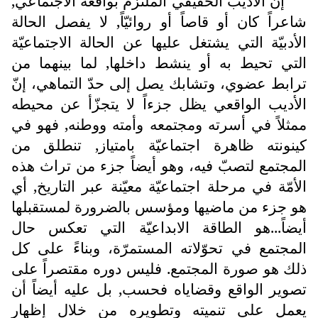
إنّ الأديب الحقيقي الملتزم بواقعه الاجتماعي,
شاعراً كان أو قاصاً أو روائيّاً, لا يفصل الحالة
الأدبيّة التي يشتغل عليها عن الحالة الاجتماعيّة
التي تحيط به أو ينشط داخلها, لما بينهما من
ترابط عضوي، وتشابك يصل إلى حدّ التماهي، إنّ
الأديب الواقعي يظل جزءاً لا يتجزّأ عن محيطه
ممثلاً في أسرته ومجتمعه وأمته ووطنه, فهو في
كينونته ظاهرة اجتماعيّة بامتياز, تنطلق من
المجتمع لتصبّ فيه، وهو أيضاً جزء من تراث هذه
الأمّة في مرحلة اجتماعيّة معيّنة عبر التاريخ, أي
هو جزء من ماضيها ومؤسس بالضرورة لمستقبلها
أيضاً...هو الطاقة الابداعيّة التي تعكس حال
المجتمع في تحوّلاته المستمرّة، وبناءً على كل
ذلك هو صورة المجتمع. فليس دوره مقتصراً على
تصوير الواقع وقضاياه فحسب, بل عليه أيضاً أن
يعمل على تنميته وتطويره من خلال إظهار