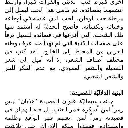
أخرى كثيرة. كتب
للأنثى والفرات كثيراً، وارتبط
عشقهما بقصائده، ثم تنامى هذا الحب ليصل إلى
مرحلة حب الوطن، الحب الذي عاشه في أوجاعه
وخيباته ونكساته، فأصبح أبجديّةً له أستمد منها
تلك الشحنة، التي أفرغها في قصائده لتسيل نزفاً
على صفحات الكتابة التي لم تهدأ منذ عرف وطنه
العربي من المحيط إلى الخليج.. لقد كتب في
مختلف أصناف الشعر، إلا أنه أميل إلى شعر
التفعيلة والشعر العمودي، مع عدم التنكر للنثر
والشعر الشعبي.
البنية الدلاليّة للقصيدة:
جاءت سيمائيّة عنوان القصيدة "هذيان" ليس
رمزاً لمن أسكره خمر العنب, بل جاء الهذيان في
قصيدته رمزاً لمن اتعبهم قهر الواقع وظلمه
واستبداده, ففقدوا ملكة الإدراك حتى تلاشت