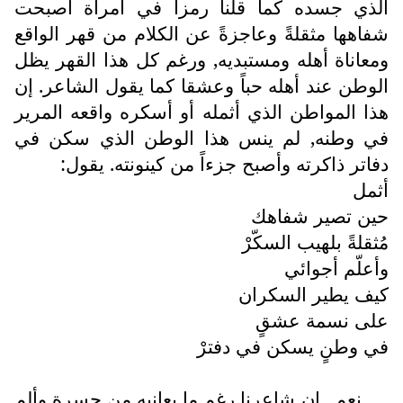
الذي جسده كما قلنا رمزاً في امرأة أصبحت
شفاهها مثقلةً وعاجزةً عن الكلام من قهر الواقع
ومعاناة أهله ومستبديه, ورغم كل هذا القهر يظل
الوطن عند أهله حباً وعشقا كما يقول الشاعر. إن
هذا المواطن الذي أثمله أو أسكره واقعه المرير
في وطنه, لم ينس هذا الوطن الذي سكن في
دفاتر ذاكرته وأصبح جزءاً من كينونته. يقول:
أثمل
حين تصير شفاهك
مُثقلةً بلهيب السكّرْ
وأعلّم أجوائي
كيف يطير السكران
على نسمة عشقٍ
في وطنٍ يسكن في دفترْ
نعم.. إن شاعرنا رغم ما يعانيه من حسرة وألم