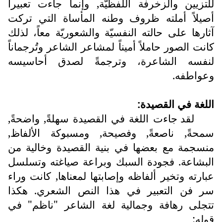
للتزيين والزخرفة اللفظيّة, وإنما جاءت تعبيراً
أصيلاً أملته ظروف وطنه المأساة التي تركت
آثارها على حالته النفسيّة والشعوريّة معاً، لذلك
كانت الصور حاملاً أميناً لمشاعر الشاعر وتُرجماناً
لنفسه الشاعرة، وترجمةً لصدق أحاسيسه
وعواطفه.
اللغة في القصيدة:
لقد جاءت اللغة في القصيدة سهلةً, واضحةً,
سمحةً, ناصعةً, وفصيحة, ومسبوكة الألفاظ,
منسجمة مع بعضها في بنية القصيدة وخالية من
البشاعة. فجودة السبك وبراعة صياغته وتسلسل
عبارته وتخير ألفاظه وإصابتها لمعناها, كانت وراء
سر فن التعبير في هذا النص الشعري. هكذا
تتجلى رهافة وجمالية لغة الشاعر "ناظم" في
قوله: