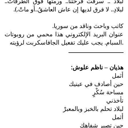
لبلاد .. سرقت فرحتنا.. ورمتها فوق الطرقاتْ..
لبلادِ.. لا فرق لديها إن عاش العاشقُ..أو ماتْ.).
كاتب وباحث وناقد من سوريا.
عنوان البريد الإلكتروني هذا محمي من روبوتات
السبام. يجب عليك تفعيل الجافاسكربت لرؤيته.
ــــــــــــــــــــــــــــــــ
هذيان – ناظم علوش:
أثمل
حين أصادف في عينيك
مساحة سُكْرٍ
تأخذني
لبلاد تحلم بالخبز وبالمعبرْ
أثمل
حين تصير شفاهك