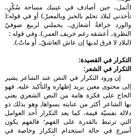
(أثمل.. حين أصادف في عينيك مساحة سُكْرٍ..
تأخذني لبلاد تحلم بالخبز وبالمعبرْ.) أو في قوله:(
والورد خرافةُ أشعاري.. يحملني لربيع صوفيّ
النظرةِ.. أعشقه رغم خريف العمر.). وفي قوله :
(لبلادِ لا فرق لديها إن عاش العاشقُ.. أو ماتْ.).
التكرار في القصيدة:
التكرار في الشعر:
إن ورود التكرار في النص عند الشاعر يشير
إلى محتوى معين يريد إظهاره والتأكيد عليه. فهو
الحاح على فكرة هامة من النص الشعري يعني
بها الشاعر أكثر من عنايته بسواها, وهو بذلك ذو
دلالة نفسيّة قيمة، كما يعد التكرار أحد العوامل
التي ترتبط بالقدرة على الفهم؛ فالفهم يكون
أسرع في حالة استخدام التكرار وخاصة في