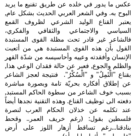
عكس ما يدور في خلده عن طريق تقنيع ما يريد
البوح به. وفي الشعر العربي الحديث بشكل عام,
يعتبر القناع الوليد الشرعي لظروف القمع
السياسي والاجتماعي والثقافي والفكري،
فالشاعر غير قادر تحت مظلة القوى المستبدة
القول بأن هذه القوى المستبدة هي من أتعبت
الإنسان وأفقدته وعييه وأحاسيسه من شدّة القهر
والظلم والجوع, فعبر عن حالة فقدان الوعي هذا,
بقناع "الْثَمِلُ" و "الْسُكْرُ".
فنتيجة لعجز الشاعر
عن إطلاق أفكاره بحريّة تامة وبصورة مباشرة
بسبب خوف الشاعر من سطوة الحاكم المستبد,
دفعته الى توظيف القناع. وهذه التقنية نجدها أيضاً
عند تكلمه عن خذلان الحكام العرب لنصرة
فلسطين بقول: (رغم خريف العمر.. وقحط
بنادقنا...رغم تساقط أزهار اللوز على أرض
"فلسطين".. أثمل يا امرأة).