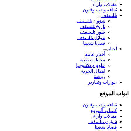
مقالات واراء
ثقافة وادب وفنون
تللسقف
شؤون تللسقف
تأريخ تللسقف
صور تللسقف
عوائل تللسقف
قضايا شعبنا
أخبار
أخبار عامة
محطات طبية
علوم و تکنلوجیا
ابطال الحرية
رياضة
حوارات وتقارير
ابواب الموقع
ثقافة وادب وفنون
كـتـاب ألموقع
مقالات وآراء
شؤون تللسقف
قضايا شعبنا