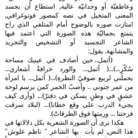
وعاطفيّة أو وجدانيّة عالية, استطاع أن يجسد
المعنى المتخيل في نصه كمصور فوتوغرافي,
امتازت صوره بالوضوح أمام المتلقي الذي راح
يتمتع بجماليّة هذه الصورة التي اعتمد فيها
الشاعر التجسيد أو التشخيص والتجريد
والمشابهة. يقول:
(أثمل.. حين أصادف في عينيك مساحة
سُكْرٍ...)...( أثمل... والورد خرافةُ أشعاري...
يحملني لربيع صوفيّ النظرةِ)...( أثمل... يا امرأة
من عمر جنوني .. وأصبّ الخمر كمن يرسم لوحة
عشقٍ في وطنٍ يسكن في دفترْ)... (وأرى كيف
يجيء الدرب على وقع خطانا)... (لبلاد سرقت
فرحتنا ... ورمتها فوق الطرقاتْ).
هكذا نرى أن الصورة الشعرية بكل دلالاتها في
هذا النص, لم يأت
بها الشاعر " ناظم علوش"