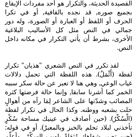
القصيدة الحديثة، والتكرار هو أحد مفردات الإيقاع
بجميع صوره, قد نجده بالقافية, أو في تكرا
الحرف أو اللفظ أو العبارة أو الصورة، وله دور
جمالي في النص مثل كل الأساليب البلاغية
الأخرى، بشرط أن يأتي التكرار في مكانه داخل
النص.
لقد تكرر في النص الشعري "هذيان" تكرار
لفظة (أَثْمَلُ). هذه اللفظة التي تحمل دلالات
غياب الوعي, وهي هنا لا تعبر عن حالة سكر سببه
الخمر كما أشرنا سابقا, وإنما حالة فرضتها كثرة
المصائب وشدّتها على الشاعر لِمَا رآه من أهوالٍ
حلت بشعبه ووطنه. وكذا الحال في تكرار لفظة
(الْسُكْرُ). (حين أصادف في عينيك مساحة سُكْرٍ
تأخذني لبلاد تحلم بالخبز وبالمعبرْ). أو في قوله:
(حين تصير شفاهك مُثقلةً بلهيب السكّرْ.. وأعلّم