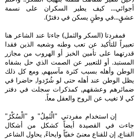
أجوائي... كيف يطير السكران على نسمة
عشقٍ...في وطنٍ يسكن في دفترْ).
فمفردتا (السكر والثمل) جاءتا عند الشاعر هنا
تعبيراً للتأكيد عن تعب وطنه وشعبه الذين فقدا
قدرتهما على تأمين الخبز أو الهروب من مجازر
المستبد. أو للتعبير عن الصمت الذي حل بشفاه
الوطن وأهله بسبب كثرة مآسيهم, ومع كل ذلك
يظل الوطن عند أهله حتى لو شُرّدوا, حاضرا في
ضمائرهم وعشقهم, كمذكرات سجلت في دفتر
كي لا تغيب عن الروح والعقل معاً.
إن استخدام مفردتي "الْثَمِلُ" و "الْسُكْرُ"
جاءت في القصيدة أيضاً كشكل من أشكال
القناع, إن للقناع معنىً خفيّاً وايحاءً, يحاول الشاعر