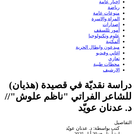
اخبار عامة
رياضة
منوعات عامة
المراة والاسرة
اصدارات
أمور تللسقف
علوم وتكنولوجيا
ألمكتبة
مبدعون وابطال الحرية
اغاني وفيديو
تعازي
محطات طبية
الارشيف
دراسة نقديّة في قصيدة (هذيان)
للشاعر الفراتي "ناظم علوش"//
د. عدنان عويّد
التفاصيل
كتب بواسطة:
د. عدنان عويّد
انشأ بتاريخ: 29 أيار 2025