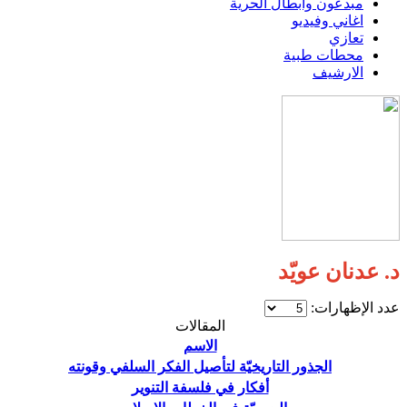
مبدعون وابطال الحرية
اغاني وفيديو
تعازي
محطات طبية
الارشيف
د. عدنان عويّد
عدد الإظهارات:
المقالات
الاسم
الجذور التاريخيّة لتأصيل الفكر السلفي وقونته
أفكار في فلسفة التنوير