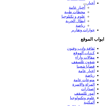
أخبار
أخبار عامة
محطات طبية
علوم و تکنلوجیا
ابطال الحرية
رياضة
حوارات وتقارير
ابواب الموقع
ثقافة وادب وفنون
كـتـاب ألموقع
مقالات وآراء
شؤون تللسقف
قضايا شعبنا
اخبار عامة
رياضة
منوعات عامة
المراة والاسرة
اصدارات
أمور تللسقف
علوم وتكنولوجيا
ألمكتبة