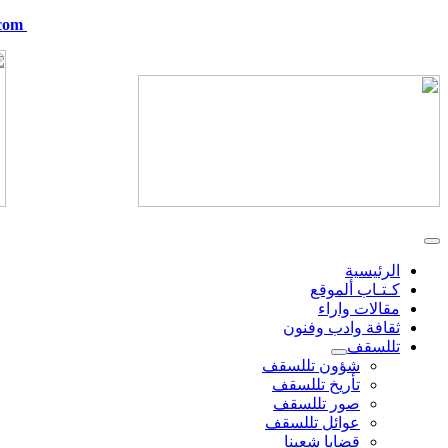
com
telskof@hotmail.com
الرئيسية
كـتـاب ألموقع
مقالات واراء
ثقافة وادب وفنون
تللسقف
شؤون تللسقف
تأريخ تللسقف
صور تللسقف
عوائل تللسقف
قضايا شعبنا