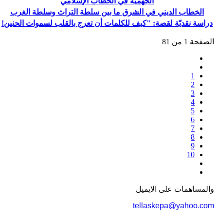
الجهميّة في الخطاب الإسلامي
الخطاب الديني في الشرق ما بين سلطة التراث وسلطة الغرب
دراسة نقديّة لقصة: "كيف للكلمات أن تعرج بالقلب لسموات الحنين!
الصفحة 1 من 81
1
2
3
4
5
6
7
8
9
10
والمساهمات علی الایمیل
tellaskepa@yahoo.com