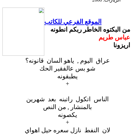
الموقع الفرعي للكاتب
من البكتوه الخاطر ربكم انطونه
عباس طريم
اريزونا
عراق اليوم , ياهو السان قانونه؟
شو بس عالفقير الحك
يطبقونه
+
الناس اتكول راتبنه بعد شهرين
بالمنشار , من النص
يكصونه
+
لان النفط نازل سعره حيل اهواي