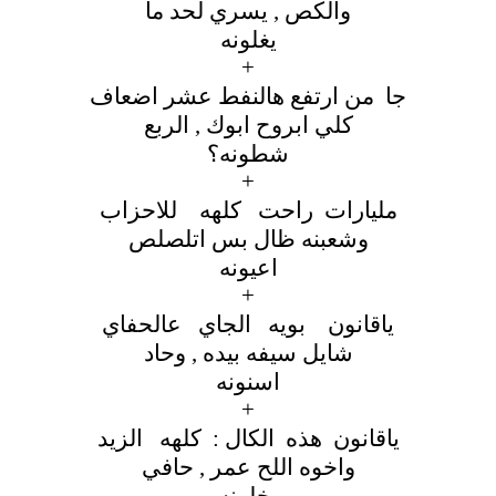
والكص , يسري لحد ما
يغلونه
+
جا من ارتفع هالنفط عشر اضعاف
كلي ابروح ابوك , الربع
شطونه؟
+
مليارات راحت كلهه للاحزاب
وشعبنه ظال بس اتلصلص
اعيونه
+
ياقانون بويه الجاي عالحفاي
شايل سيفه بيده , وحاد
اسنونه
+
ياقانون هذه الكال : كلهه الزيد
واخوه اللح عمر , حافي