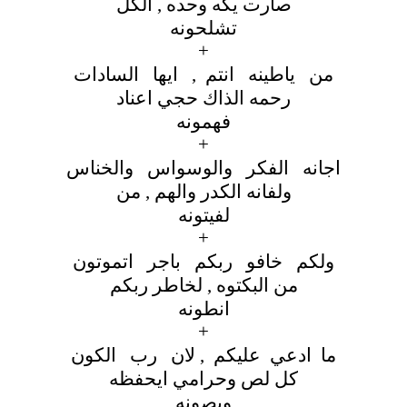
صارت يكه وحده , الكل
تشلحونه
+
من ياطينه انتم , ايها السادات
رحمه الذاك حجي اعناد
فهمونه
+
اجانه الفكر والوسواس والخناس
ولفانه الكدر والهم , من
لفيتونه
+
ولكم خافو ربكم باجر اتموتون
من البكتوه , لخاطر ربكم
انطونه
+
ما ادعي عليكم , لان رب الكون
كل لص وحرامي ايحفظه
ويصونه