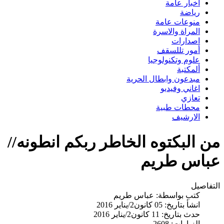
اخبار عامة
رياضة
منوعات عامة
المراة والاسرة
اصدارات
أمور تللسقف
علوم وتكنولوجيا
ألمكتبة
مبدعون وابطال الحرية
اغاني وفيديو
تعازي
محطات طبية
الارشيف
من البكتوه الخاطر ربكم انطونه//
عباس طريم
التفاصيل
كتب بواسطة:
عباس طريم
انشأ بتاريخ: 05 كانون2/يناير 2016
حدث بتاريخ: 11 كانون2/يناير 2016
الزيارات: 2608