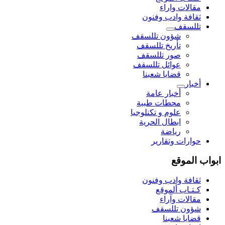
مقالات واراء
ثقافة وادب وفنون
تللسقف
شؤون تللسقف
تأريخ تللسقف
صور تللسقف
عوائل تللسقف
قضايا شعبنا
أخبار
أخبار عامة
محطات طبية
علوم و تکنلوجیا
ابطال الحرية
رياضة
حوارات وتقارير
ابواب الموقع
ثقافة وادب وفنون
كـتـاب ألموقع
مقالات وآراء
شؤون تللسقف
قضايا شعبنا