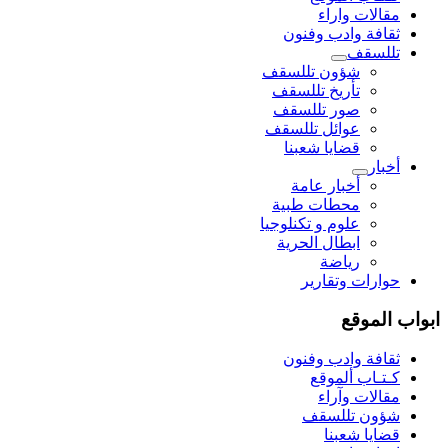
مقالات واراء
ثقافة وادب وفنون
تللسقف
شؤون تللسقف
تأريخ تللسقف
صور تللسقف
عوائل تللسقف
قضايا شعبنا
أخبار
أخبار عامة
محطات طبية
علوم و تکنلوجیا
ابطال الحرية
رياضة
حوارات وتقارير
ابواب الموقع
ثقافة وادب وفنون
كـتـاب ألموقع
مقالات وآراء
شؤون تللسقف
قضايا شعبنا