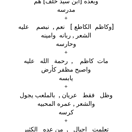
وبعده [ابن سيد خلف] هم
مدرسه
+
[وكاظم الكاطع ] نعم , نبصم عليه
الشعر , ربانه وامينه
وحارسه
+
مات كاظم , رحمة الله عليه
واصبح مظفر كأرض
يابسه
+
وظل فقط عريان , بالملعب يجول
والشعر , عمره المحبيه
كرسه
+
تعلمت اجيال , من عده الكثير