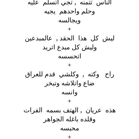
الناس تتمنه , تجي اتسلم عليه
وحلم واحدهم يجيه
ويجالسه
+
ليش كل هذا الحقد , عالمبدعين
وليش كل مبدع اتريد
اتحسسه
+
راح وكته , وكلشي قدم للعراق
ضاع واتلاشه وتبخر
وانسه
+
هذه عريان , الهتف بسمه الفرات
وقلده باغله الجواهر
محبسه
+