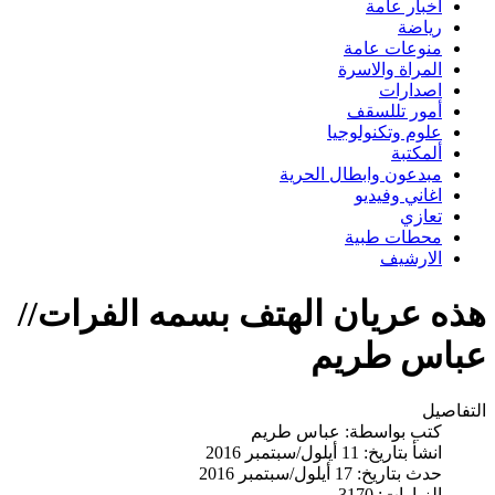
اخبار عامة
رياضة
منوعات عامة
المراة والاسرة
اصدارات
أمور تللسقف
علوم وتكنولوجيا
ألمكتبة
مبدعون وابطال الحرية
اغاني وفيديو
تعازي
محطات طبية
الارشيف
هذه عريان الهتف بسمه الفرات//
عباس طريم
التفاصيل
كتب بواسطة:
عباس طريم
انشأ بتاريخ: 11 أيلول/سبتمبر 2016
حدث بتاريخ: 17 أيلول/سبتمبر 2016
الزيارات: 3170