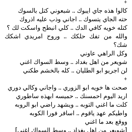
+
كالوا هذه جاي ايبوك .. شبعوني كتل بالسوك
حته الجاي يتسوك .. اجاني وذب عليه اذروك
كتله خويه كافي الدك .. كلي انبطح واسكت لك ؟
والله من تفك حلكك .. وروح امريدي اشكك
شك؟
وكل الراهي عاوني
شويعر من اهل بغداد .. وسط السواك اغني
لن اجريو ابو الطليان .. كله بالخشم طكني
+
صحت ها خويه ابو الزوري .. واجاني وكالي دوري
اريد اليوم احمسنك .. حميسه ابهذه ساطوري
كلت ما اغني التوبه .. ويشهد راضي ابو الروبه
واطيكم عهد ياقوم .. اسافر فورا الكوبه
ووقع بعد ما اغني
[شويعر من اهل بغداد .. وسط السواك اغني]