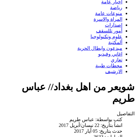
اخبار عامة
رياضة
منوعات عامة
المراة والاسرة
اصدارات
أمور تللسقف
علوم وتكنولوجيا
ألمكتبة
مبدعون وابطال الحرية
اغاني وفيديو
تعازي
محطات طبية
الارشيف
شويعر من اهل بغداد// عباس
طريم
التفاصيل
كتب بواسطة:
عباس طريم
انشأ بتاريخ: 22 نيسان/أبريل 2017
حدث بتاريخ: 05 أيار 2017
الزيارات: 3633