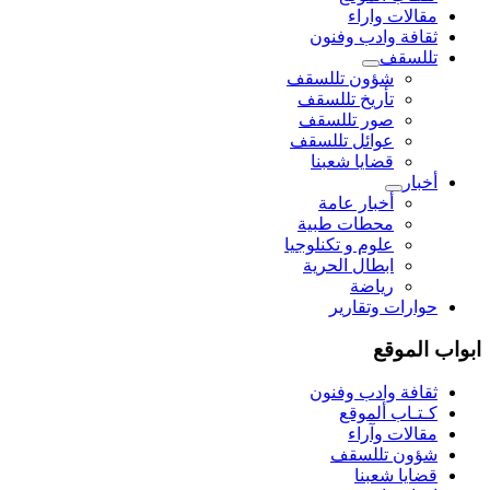
مقالات واراء
ثقافة وادب وفنون
تللسقف
شؤون تللسقف
تأريخ تللسقف
صور تللسقف
عوائل تللسقف
قضايا شعبنا
أخبار
أخبار عامة
محطات طبية
علوم و تکنلوجیا
ابطال الحرية
رياضة
حوارات وتقارير
ابواب الموقع
ثقافة وادب وفنون
كـتـاب ألموقع
مقالات وآراء
شؤون تللسقف
قضايا شعبنا