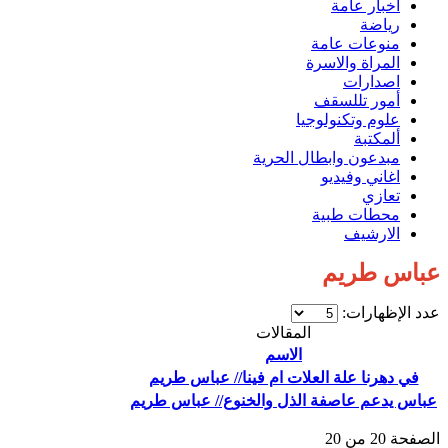
اخبار عامة
رياضة
منوعات عامة
المراة والاسرة
اصدارات
أمور تللسقف
علوم وتكنولوجيا
ألمكتبة
مبدعون وابطال الحرية
اغاني وفيديو
تعازي
محطات طبية
الارشيف
عباس طريم
عدد الإظهارات:
المقالات
الاسم
في دهرنا علة العلات ام فينا// عباس طريم
عباس يدعم عاصفة الذل والخنوع// عباس طريم
الصفحة 20 من 20