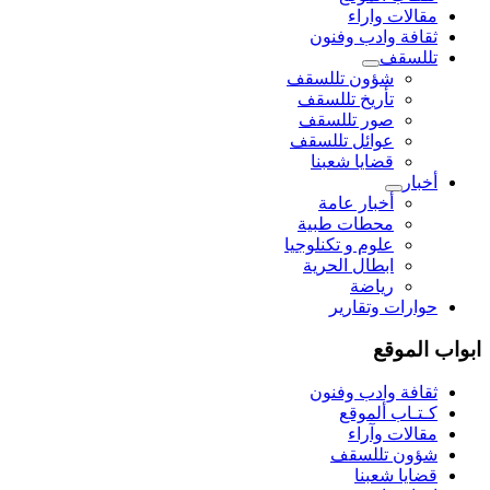
مقالات واراء
ثقافة وادب وفنون
تللسقف
شؤون تللسقف
تأريخ تللسقف
صور تللسقف
عوائل تللسقف
قضايا شعبنا
أخبار
أخبار عامة
محطات طبية
علوم و تکنلوجیا
ابطال الحرية
رياضة
حوارات وتقارير
ابواب الموقع
ثقافة وادب وفنون
كـتـاب ألموقع
مقالات وآراء
شؤون تللسقف
قضايا شعبنا