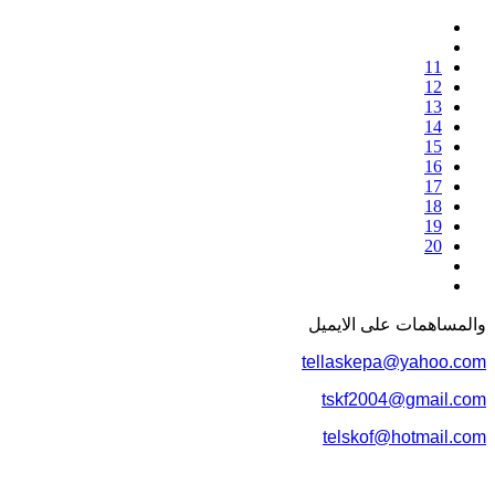
11
12
13
14
15
16
17
18
19
20
والمساهمات علی الایمیل
tellaskepa@yahoo.com
tskf2004@gmail.com
telskof@hotmail.com