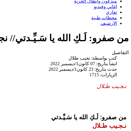
مبدعون وابطال الحرية
اغاني وفيديو
تعازي
محطات طبية
الارشيف
من صفرو: لَـكِ الله يا سَـيِّـدتي// 
التفاصيل
كتب بواسطة:
نجيب طلال
انشأ بتاريخ: 07 كانون1/ديسمبر 2022
حدث بتاريخ: 23 كانون1/ديسمبر 2022
الزيارات: 1715
نـجـيب طـلال
من صفرو: لَـكِ الله يا سَـيِّـدتي
نـجـيب طـلال