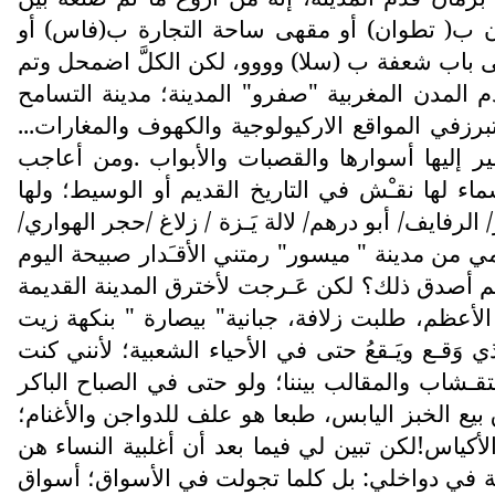
ـدان ب( تطوان) أو مقهى ساحة التجارة ب(فاس) أو
 باب شعفة ب (سلا) وووو، لكن الكلَّ اضمحل وتم
دم المدن المغربية "صفرو" المدينة؛ مدينة التسامح
رزفي المواقع الاركيولوجية والكهوف والمغارات...
شير إليها أسوارها والقصبات والأبواب .ومن أعاجب
ماء لها نقـْش في التاريخ القديم أو الوسيط؛ ولها
رفايف/ أبو درهم/ لالة يَـزة / زلاغ /حجر الهواري/
ومي من مدينة " ميسور" رمتني الأقـَدار صبيحة اليوم
 لم أصدق ذلك؟ لكن عَـرجت لأخترق المدينة القديمة
الأعظم، طلبت زلافة، جبانية" بيصارة " بنكهة زيت
وَقـع ويَـقعُ حتى في الأحياء الشعبية؛ لأنني كنت
تقـشاب والمقالب بيننا؛ ولو حتى في الصباح الباكر
ع الخبز اليابس، طبعا هو علف للدواجن والأغنام؛
أكياس!لكن تبين لي فيما بعد أن أغلبية النساء هن
رقة في دواخلي: بل كلما تجولت في الأسواق؛ أسواق