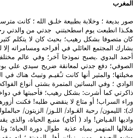
المغرب
صور بديعة ؛ وخلابة بطبيعة خلـق الله ؛ كانت مترسخ
هكـذا انطبعت يوم اسطحبتني
جدتي من والدتي رحـ
كان متصوفا بشكل رهيب؛ بحيث كان لا يتكلم كثير
يشارك المجتمع العائلي في أفراحه ومسامراته إلا لم
أحمد البدوي .يصبح نموذجا آخر؛ وفي عالم مختلف 
الصوفي؛ دفع جدتي لمعانقة ضريح سيدي علي بوسرغ
مخيلتها؛ والمثير أنها كانت تـُقيـم وتبيتُ هناك ف
الوادي ؛ وفي البساتين المتمرة بشتى أنواع الفواك
ذاكرتي كما أشرت: بشكل رهيب؛ فأحببتها في دواخل
وراء السراب! أو متاع لا ينقضي طلبه! فكنت أزورها 
ك): الليمون/ رحبة العَـواد/ اللـوز/ الزيتون/ حبالملو
واديها الفـياض! واد ( أكاي) منبـع الحياة، والذي ي
شلالها المنهمر بمياه عذبة
طوال دورة الحياة؛ وتا
وشبه البعيدة ، ومن
زبائن أهل المدينة ؛ إنه مق