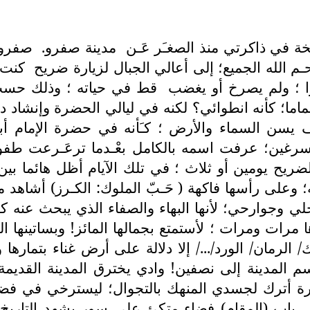
ة في ذاكرتي منذ الصغـَر عَـن
مدينة صفرو.
صفرو 
م الله الجميع؛ إلى أعالي الجبال لزيارة ضريح
كنت 
ا ؛ ولم يصرخ أو يغضب
قط في حياته ؛ وذلك حسب مل
اما؛ كأنه انطوائي؟ لكنه في ليالي الحضرة وإنشاد د
يسن السماء والأرض ؛ كـَأنه في حضرة الإمام أبي
ين؛ عرفت اسمه بالكامل بعْـدما ترعَـرعت طفولتي
ي الضريح يومين أو ثلاث ؛ في تلك الآيام أظل هائما
ه؛ وعلى رأسها فاكهة ( حَـبّ الملوك: الكـرز) أشا
ي وجوارحي؛ لأنها البهاء والصفاء الذي يبحث عنه ك
مرات ومرات ؛ لأستمتع بجمالها المائز! وبساتينها الف
ك/ الرمان/ الورد/.../ إلا دلالة على أرض غناء بتمارها
قسم المدينة إلى نصفين! وادي يخترق المدينة القديمة؛ 
رة أترك لجسدي المنهك بالتجوال؛ ليسترخي في فضاء م
هى باب (المقام) فضاء متكئ على سور يشهد التاريخ 