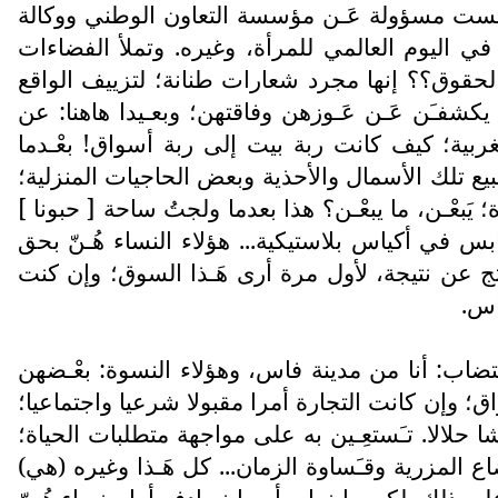
ة أليست مسؤولة عَـن مؤسسة التعاون الوطني ووكالة
 في اليوم العالمي للمرأة، وغيره. وتملأ الفضاءات
الحقوق؟؟ إنها مجرد شعارات طنانة؛ لتزييف الواقع
ئنا يكشفـَن عَـن عَـوزهن وفاقتهن؛ وبعـيدا هاهنا: عن
ربية؛ كيف كانت ربة بيت إلى ربة أسواق! بعْـدما
ع تلك الأسمال والأحذية وبعض الحاجيات المنزلية؛
ة؛ يَبعْـن، ما يبعْـن؟ هذا بعدما ولجتُ ساحة [ حبونا ]
س في أكياس بلاستيكية... هؤلاء النساء هُـنّ بحق
ج عن نتيجة، لأول مرة أرى هَـذا السوق؛ وإن كنت
اس.
ضاب: أنا من مدينة فاس، وهؤلاء النسوة: بعْـضهن
؛ وإن كانت التجارة أمرا مقبولا شرعيا واجتماعيا؛
حلالا. تـَستعِـين به على مواجهة متطلبات الحياة؛
ع المزرية وقـَساوة الزمان... كل هَـذا وغيره (هي)
ذلك. لكن ما نراه، أو ما نصادفه أمام نساء هُـنّ