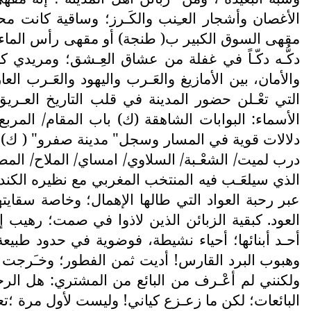
الأغصان وأشجار العـِنب والكَـرز؛ وساقية كانت م
مقهى السوق الكبير ب( طنجة) أو مقهى رأس الماء 
دكُّـه دكّـاً في غفلة من عشاق العِـشق؛ ومريدي كؤ
والأمان، بين الأمازيغ والعَـرب واليهود والعَـرب الع
التي تعْـلن حضور المدينة في قلب التاريخ العـريق
الأسماء: البوابات الشاهقة (ك) باب المقام/ المربع
دلالات قوية في المسار وسجل" مدينة صفرو" ( ك) الخا
درب لميت/ الشعْـبة/ السلاوي/ امساي/ الملاح/ المصلى
الذي سيلعَـب فيه المنتخب المغربي مع نظيره الكندي
عبر رحبة العواد التي طالها الإهمال؛ وخاصة سقايت
العود. كبقية الزبائن الذين لاذوا في صمت؛ رهيب إل
أحـد أبنائها؛ أحياء نشيطة، فوضوية في حدود طبيعة 
وهبوب البرد القارس! أديت ثمن الفطور؛ وخـَرجت م
ولكنني لم أعْـرف من البائع من المشتري: هل الرجل
البائعات؛ لكن ما زعـزع كياني! وليست لأول مرة ؛ت