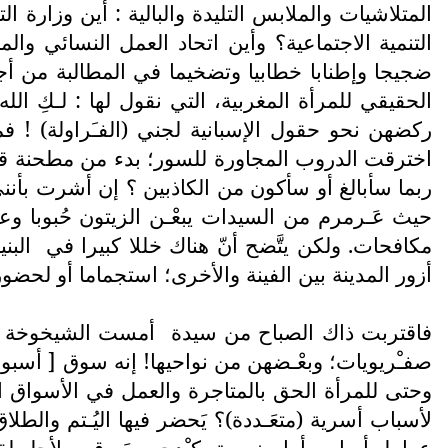
المتلاشيات والملابس التليدة والبالية : أين وزارة
التنمية الاجتماعية؟ وأين اتحاد العمل النسائي وال
ضجيجا وإطنابا خطابيا وتضخيما في المطالبة من أجل
الحقيقي للمرأة المغربية، التي نقول لها : لـكِ الله ي
ركضهن نحو حقول الإسبانية لجني (الفـَراولة) ! ف
اخترقت الدروب المجاورة للسور؛ بدء من مطحنة قديم
ربما سأبالغ أو سأكون من الكاذبين ؟ إن أشرت بأنن
حيث عَـرمرم من السيدات يبعْـن الزيتون حُبوبا وع
مكافحات. ولكن يتَّضح أنّ هناك خللا كبيرا في
البن
أزور المدينة بين الفينة والأخرى؛ استجماما أو لحضو
فاقتربت ذاك الصباح من سيدة
أمست الشيخوخة تقت
صفـْريويات؛ وبعْـضهن من نواحيها! إنه سوق [ أسبوع
وحتى للمرأة الحق بالمتاجرة والعمل في الأسواق الم
لأسباب أسرية (متعَـددة)؟ يَحضر فيها اليُـتم والطل
عوامل أساس أمام نسوة يكـْدحن بعَـرقهن لأجل لقمة