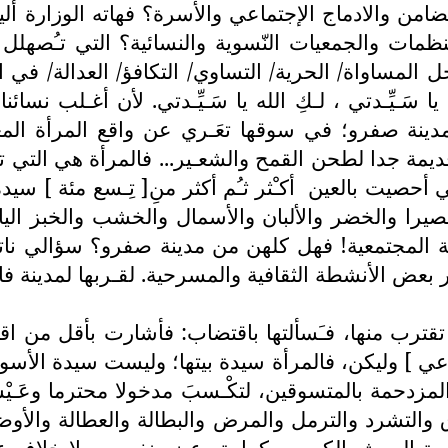
 التضامن والادماج الإجتماعي والأسرة؟ فهاته الوزار
منظمات والجمعيات النّسوية والنسائية؟ التي تـُصهلل
 المساواة/ الحرية/ التساوي/ التكافؤ/ العدالة/ في 
ا سَـيِّـدتي ، لـكِ الله يا سَـيِّـدتي. لأن أغـلب نسا
مدينة صفرو؛ في سوقها تعَـري عن واقع المرأة المغ
ة جدا لطحن القمح والشعـير... فالمرأة هي التي تبي
ي أحصيت بالعين
أكـْثر ثـُم أكثر منِ[ تِـسع مئة ] سيد
صيرا والخضر والألبان والأسمال والخشب والخبز الياب
ية المجتمعية! فهل كلهن من مدينة صفرو؟ سؤالي نات
ر بعض الأنشطة الثقافية والمسرحية. لقـربها لمدينة ف
رب منها، فـَسألتها باقتضاب: فأشارت بأقل من اقت
ي ] وليكن، فالمرأة سيدة بيتها؛ وليست سيدة الأسواق
زدحمة بالمتسوقين، لتكْـسبَ مدخولا محترما وعَـيْشا 
اق والتشرد والترمل والمرض والبطالة والعطالة والأوضا
 العـيش الكريم، بكرامة وعـزو نفـس، ولا خلاف على 