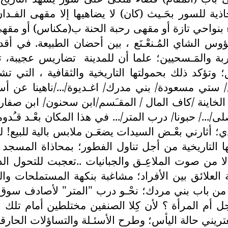
حاذية للسور بحَـيث (كان) لا يضاهيها إلا مقهى الف
بنواحي تازة أو مقهى رحبة الحنة ب(مكناس) أو مقهى
وس الشاي المُـنعْـنَع ، بين أحضان الطبيعة. في أق
اربة والمَـسحيين؛ علما أن للمدينة
تضاريس عجيبة، تب
؛ وتؤكد ذلك بحمولتها التاريخية والثقافية ، التي ت
/ ستي مسعودة/ بني مدرك/ اغـديوة/.../ناهينا عن أس
ينة /كاف المال / المقـَسم/ابن سحنون/ ابن صفار/ ال
/.../ حبونا/ درب المتر/... في هذا المكان بعْـد قـُد
؛ أثارني بعْـض السيدات يضعَـن ملابس بالية للبيع!
ها التاريخية من أجل تناول الفطور؛ بمحاذاة المسجد 
ا من صوت الملاعِـق والجبانيات ..تعجبت للتحول الذي 
العلائق بين الأفراد؛ مشاغبة بنكهة المستملحات وال
ن باب بني مردك؛ نحْـو درب "المتر" لأصادف سوق بي
 أم المرأة ؟ لأن كِلا الصنفين مختلطين أمام تلك ال
عتريني حالة اليأس؛ وطرح الأسئـلة والتساؤلات الحا