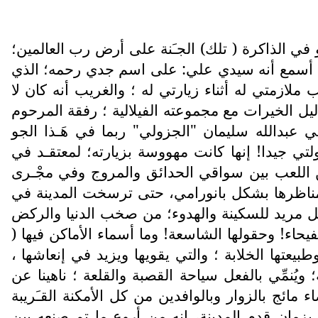
في الذاكرة ( تلك) الجـَنة على أرض رب العالمين؛
أسمع أنه سيدي علي: على اسم جدي رحمه؛ الذي
ازمتي له أثناء زيارتي له ؛ والغريب أنه كان لا
ليل الخيرات مع مجموعته الفيلالية ؛ رفقة المرحوم
 عبدالله سليمان "الجزولي" ربما في هَـذا الجو
 جيدا! إنها كانت مهووسة بزيارته؛ لمعتقـد في
 بين اللعب بين سواقي الحدائق والمروج وفي مجْـرى
هد مناظرها بشكل بانورامي، حتى ترسخت المدينة في
ل مريد للسكينة والهدوء؛ من صخب الدنيا والركض
يحاء! وحقولها الشاسعة! وما أسماء الأماكن فيها (
 وطبيعتها الخلابة ؛ والتي يقويها ويزيد في إنعاشها ،
ويُنمِّي بالفعل سياحة القصبة والقلعة ؛ ناهينا عن
ائج بالزوار وبالوافدين من كل الأمكنة القـَريبة
بزمان قدم المدينة، إنه من أروع ما تم صنعه بين