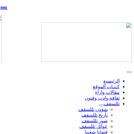
com
telskof@hotmail.com
الرئيسية
كـتـاب ألموقع
مقالات واراء
ثقافة وادب وفنون
تللسقف
شؤون تللسقف
تأريخ تللسقف
صور تللسقف
عوائل تللسقف
قضايا شعبنا