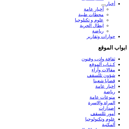
أخبار
أخبار عامة
محطات طبية
علوم و تکنلوجیا
ابطال الحرية
رياضة
حوارات وتقارير
ابواب الموقع
ثقافة وادب وفنون
كـتـاب ألموقع
مقالات وآراء
شؤون تللسقف
قضايا شعبنا
اخبار عامة
رياضة
منوعات عامة
المراة والاسرة
اصدارات
أمور تللسقف
علوم وتكنولوجيا
ألمكتبة