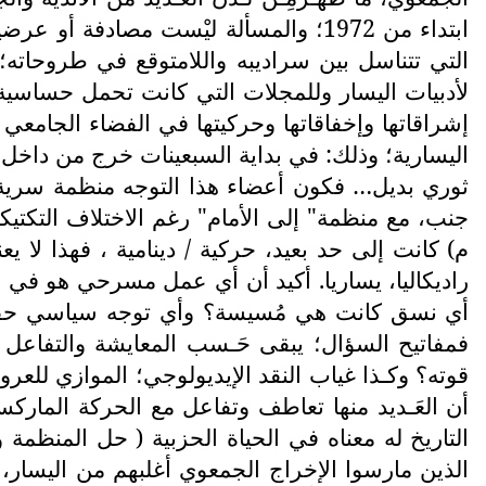
ابتداء من 1972؛ والمسألة ليْست مصادفة
التي تتناسل بين سراديبه واللامتوقع في طروحاته
لأدبيات اليسار وللمجلات التي كانت تحمل حساسية يس
إشراقاتها وإخفاقاتها وحركيتها في الفضاء الجامعي 
اليسارية؛ وذلك: في بداية السبعينات خرج من داخل ا
م) كانت إلى حد بعيد، حركية / دينامية ، فهذا لا ي
راديكاليا، يساريا. أكيد أن أي عمل مسرحي هو في 
أي نسق كانت هي مُسيسة؟ وأي توجه سياسي حقيقي
فمفاتيح السؤال؛ يبقى حَـسب المعايشة والتفاعل 
قوته؟ وكـذا غياب النقد الإيديولوجي؛ الموازي للعرو
التاريخ له معناه في الحياة الحزبية ( حل المنظمة
الذين مارسوا الإخراج الجمعوي أغلبهم من اليسار، 