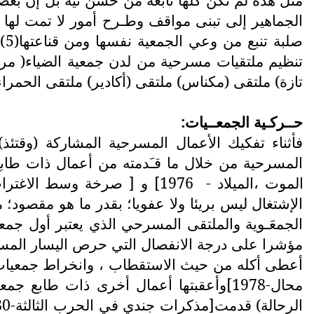
الجماهير إلى تبنى مواقف وطـرح أمور لا تمت لها ف
صل
تنظيم ملتقيات مسرحية من لدن جمعية الضياء( مراكش)
تازة) ملتقى (مكناس) ملتقى (أكادير) ملتقى الحمراء(
حــركـية الجمعــيات:
الموت ،الميلاد -
الإشتغال ليس بريئا ولا عفويا؛ بقدر ما هو مقصود
أعطى أكله من حيث الاستقطاب ، وانخراط جمعيات 
محال-1978]وأعقبتها أعمال أخرى ذات طابع جمعـوي إخراجيا مثل مسرحية ( الدوار/الحصار/...