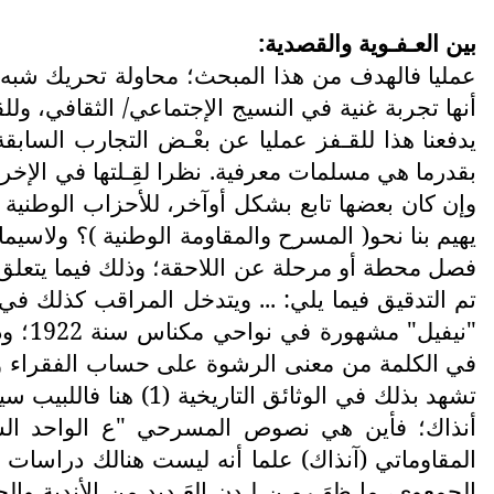
بين العـفـوية والقصدية:
عمليا فالهدف من هذا المبحث؛ محاولة تحريك شبه 
أنها تجربة غنية في النسيج الإجتماعي/ الثقافي، 
يدفعنا هذا للقـفز عمليا عن بعْـض التجارب الساب
بقدرما هي مسلمات معرفية. نظرا لقِـلتها في الإخراج
وإن كان بعضها تابع بشكل أوآخر، للأحزاب الوطنية . 
يهيم بنا نحو( المسرح والمقاومة الوطنية )؟ ولا
فصل محطة أو مرحلة عن اللاحقة؛ وذلك فيما يتعلق با
تم التدقيق فيما يلي: ... ويتدخل المراقب كذلك في 
"نيف
في الكلمة من معنى الرشوة على حساب الفقراء وا
تشهد بذلك في الوثائق
أنذاك؛ فأين هي نصوص المسرحي "ع الواحد الشاو
المقاوماتي (آنذاك) علما أنه ليست هنالك دراسات وأ
الجمعوي، ما ظهَـرمِـن لـدن العَـديد من الأندية 