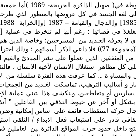
في ( رحلة الرجل الطيب-988
لى لغة الجسد في كل عروضها بالمنظور الذي طرحه
تغلغلا في فضائها ؛ رغم أنها لم تنخرط في عملية [ا
الذي لا يعرفه العـديد من المسرحيين؛ وخاصة الذين 
المطاردة واعتقال بعـض أعضائها الذين كانوا ضمن((مجموعة 77)) فلا 
من المثقفين الذين عملوا على نشر المبادئ والقيم ا
 كل مظاهر استغلال الانسان لأخيه الانسان ، فالتق
 والمساواة ... كما عرفت هذه الفترة سلسلة من الاع
هاد العديد منهم (7) ورغم الحصار و أساليب الترهيب، تماسكت العَـ
ساريين أو متعاطفين، وينكشف هذا بتبني عملية الإ
 بشكل أو آخر عن خيوط التلاقي بين الفاعلين " 
كمجال حركة استقطاب قائمة على اساس إمكانية وضرو
افي قادر على استيعاب فعل الابداع / التلقي استيع