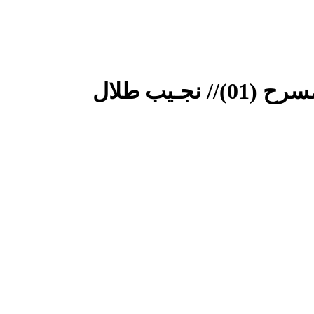
جـيب طلال