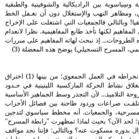
ِياسوية بين الراديكالية والشوفينية والطبقية
وائي، ومظاهر النهب والإستغلال دون أن نغـفل الخط
أفقيا! وبالتالي فالجمعيات التي اشتغلت على الإخراج
مفاهيم لكنها تأخذ طابع المفاهيمية. نظرا لانعدام
 الطروحات... إذ نبحث لهاته المفاهيم على مبررات
فالمعضلة تكمن أساسا في الاندفاع الشبابي الذي تحكمت فيه عَـوامل موضوعية؛ ساهمت جدليا في انخراطه في العمل الجمعوي؛ من بينها (1) اختراق
لاق نشاط الحركة الماركسية اللينينية في حـدود
وحة التلاميذ... لأن التجذر وسط الجماهير الأساسية
أن هذه الأخيرة تشكل الطليعة التكتيكية (4) فهاته الأطروحة تلقـت صراعات وردود طاحنة بين فصائل الأحزاب
الاتحادات المسرحية، والجمعيات. أنه مخطط سياسوي لتدجين
ح؛ لحد الآن؟ بحيث لماذا تمظهرت "رابطة المسرح"
 بدوره مسكوت عنه؟ وبالتالي: فإننا نجد مواقف
ودفعها بحكم الخصوصية التي تتميز بها في مخاطبة