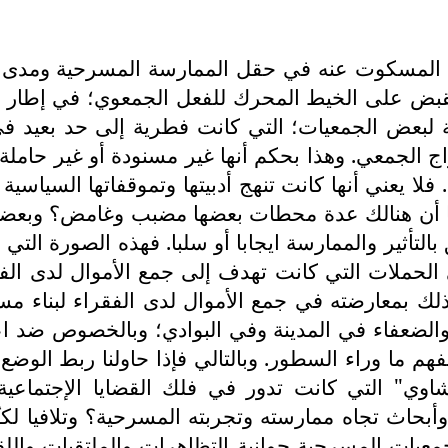
المسكوت عنه في حقل الممارسة المسرحية ومدى وعل
وللقبض على الخيط المحرك للفعل الجمعوي؛ في إطار 
قة لبعض الجمعيات؛ التي كانت فطرية إلى حد بعيد 
 الجمعي. وهذا بحكم أنها غير مسنودة أو غير حاملة؛ 
فلا يعني أنها كانت تنهج أدبيتها وتموقفاتها السياس
سيما أن هنالك عدة محطات بعضها مضبب وغامض؟ وبعضه
لتأثير والممارسة ايجابا أو سلبا. فهذه الصورة التي 
الحملات التي كانت تهدف إلى جمع الأموال لدى الفقرا
يل" مشهورة في نواحي مكناس سنة 1922؛ وذلك بمعارضته في جمع الأموال لدى
لضعفاء في المدينة وفي البوادي؛ وبالخصوص ضد اع
 التاريخية (1) هنا فاللبيب سيفهم ما وراء السطور. وبالتالي فإذا حا
ي" التي كانت تدور في فلك القضايا الإجتماعية؟
بحاث تجاه ممارسته وتجربته المسرحية؟ وتلافيا لكـُل
والجمعيات المسرحية جوانية التظاهرات والملتقيات و