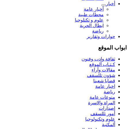
أخبار
أخبار عامة
محطات طبية
علوم و تکنلوجیا
ابطال الحرية
رياضة
حوارات وتقارير
ابواب الموقع
ثقافة وادب وفنون
كـتـاب ألموقع
مقالات وآراء
شؤون تللسقف
قضايا شعبنا
اخبار عامة
رياضة
منوعات عامة
المراة والاسرة
اصدارات
أمور تللسقف
علوم وتكنولوجيا
ألمكتبة