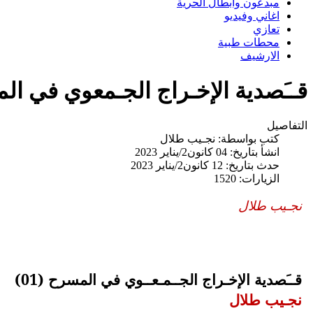
مبدعون وابطال الحرية
اغاني وفيديو
تعازي
محطات طبية
الارشيف
قــَصدية الإخـراج الجـمعوي في المسرح (01)// ن
التفاصيل
كتب بواسطة:
نجـيب طلال
انشأ بتاريخ: 04 كانون2/يناير 2023
حدث بتاريخ: 12 كانون2/يناير 2023
الزيارات: 1520
نجـيب طلال
قــَصدية الإخـراج الجــمـعــوي في المسرح (01)
نجـيب طلال