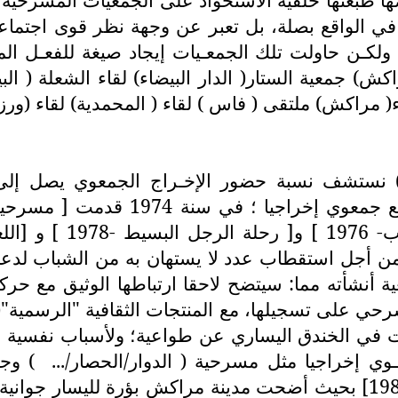
ي الواقع بصلة، بل تعبر عن وجهة نظر قوى اجتماعية 
بة تنبع من وعي الجمعية نفسها ومن قناعتها(5) ولكـن حاولت تلك الجمعـيات
 جمعية الستار( الدار البيضاء) لقاء الشعلة ( البي
 مراكش) ملتقى ( فاس ) لقاء ( المحمدية) لقاء (ورززا
؛ من أجل استقطاب عدد لا يستهان به من الشباب لدع
في الخندق اليساري عن طواعية؛ ولأسباب نفسية وف
) وج
الرحالة) قدمت[مذكرات جندي في الحرب الثالثة-1980] بحيث أضحت مدينة مر