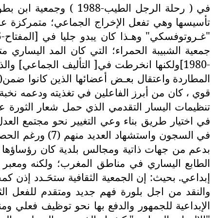
تأسيسها وهي تفعل الإخراج الجماعي؛ متمركزة ع
جمعية الشبيبة الحمراء؛ التي كان المد اليساري م
-1980]ولكنها انخرطت في[ التأليف الجماعي] و
قوي ، كان من أبرز الفاعلين في تغذيته ودعمه نخبة 
تنظيمات اليسار التقدمي الذي حمل شعار الثورة على
في اختيار طريق بناء وعي التغيير نحو مجتمع العدل
في السجون واستش
بدعم من جهات ذاتية ومجالس بلدية كان رؤساؤها ي
الطابع اليساري في مناطق المغرب؛ ولكنه ومعبر
إبداعي. بحيث: إن الجمعية الثقافية ستحَـدد إذن 
والنقد من اجل بلورة فهم جديد ومتقدم للفعل الثق