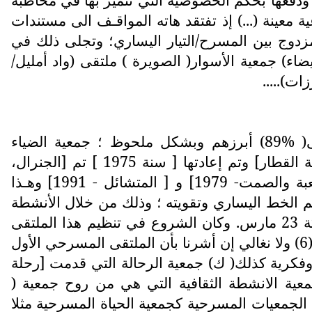
معينة (...) إذ تفتقد هاته المواقـف الى مستندات
 إيجاد صيغة للفعـل المزدوج بين المسرح/التيار اليساري؛ وتجلى ذلك في
ضاء) جمعية الأسوار( الصويرة ) ملتقى (واد أمليل/
ت).....
فأثناء تفكيك الأعمال المسرحية المشاركة (وقتئذ) نستشف نسبة حضور الإخـراج الجمعوي يصل إلى( %89) أبرزهم وبشكل ملحوظ ؛ جمعية الضياء
المسرحية من خلال ما قـَدمته من أعمال ذات طابع جمعوي إخراجيا ؛ في سنة 1974 قدمت [ مسرحية القطار] وتم إعادتها [ سنة 1975 ] تم [الجنرال،
1976] و [ صرخة وسط الاغتراب- 1976 ] و[ رحلة الرجل البسيط -1978 ] و [اللعبة والصمت- 1979] و [ المتشائل - 1991] وهـذا
م الخط اليساري وتقويته ؛ وذلك من خلال الأنشطة
الجمعَـوية والملتقى المسرحي الذي يعتبر أول جمعية أنشأته مما: سيتضح لاحقا ارتباطها الوثيق مع حركة 23 مارس. وكان الشروع في تنظيم هذا الملتقى
مؤشرا على درجة الانفصال التي حرص اليسار المسرحي على تسجيلها، مع المنتجات الثقافية "الرسمية"(6) ولا نغالي إن أشرنا بأن الملتقى المسرحي الأول
كرية كذلك( ك) جمعية الرحالة التي قدمت [رحلة
معية الانشطة الثقافية التي هي من روح جمعية (
اكش بؤرة لليسار جوانية الجمعيات المسرحية كجمعية الحياة المسرحية مثلا