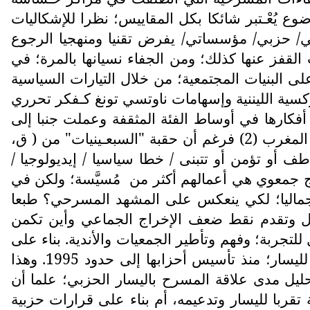
الموضوع يُعْـتبر شائكا بكل المقاييس؛ نظرا للإشكاليات
مي/ حزبي/ مؤسساتي/ يفرض تقنيا ومنهجيا الرجوع
 القفز عنها كذلك؛ ومن الجفاء نسيانها بالمرة؛ في
لى البنيات المجتمعية؛ من خلال التيارات السياسية
ركسية الليننية وإسهامات ناوتسي تونغ كـفكر تحرري
مة سرية عرفت فيما بعد باسم "حركة 23 مارس" وانتشرت أفكارها في أوساط الفئة المثقفة وعملت جنبا إلى
جنب، مع منظمة" إلى الأمام" رغم الاختلاف التكتيكي بين المنظمتين، خاصة داخل الاتحاد الوطني لطلبة المغرب (2) فرغم أن حقبة "السبعـينيات" من ( ق،
طف أو تؤمن أو تتبنى / خطا سياسيا / إيديولوجيا /
اج جمعوي هي أعمالهم أكثر من
مُسيَّسة؛ ولكن في
جماليا؛ لكي ينعكس على المشهد المسرحي؟ طبعا
تحلل وتقدم نقط ضعف الإخراج الجماعي وأين تكمن
للتجربة؛ وفهم وتأطير الجمعيات والأندية. بناء على
أن العَـديد منها تعاطف وتفاعل مع الحركة الماركسية اللينينية في شكلها السري، وكانت الذراع الخفي لليسار؛ منذ تأسيس أحزابها إلى حدود 1995. وهذا
تحليل مدى علاقة المسرح باليسار الحزبي؛ علما أن
تقربا لليسار وتدعيمه، أم بناء على قرارات حزبية