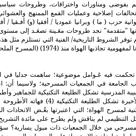
م بفوضى ومناورات واختراقات، وطروحات سياسية وس
رية؛ وتحالفات إصلاحية وعمليات القمع الممنهج والعش
ية حزب ( ما ) وبرانيا عموديا / أفقيا (و) أفـقيا / 
ها "متقدمة" نجد طروحات معَـينة تصعَـد إلى مستوى ال
توفر الشروط التاريخية/ الفنية التي تستلزم مثل هذه
لمسرح الملحمي، المسرح التسجيلي) يوضح هذه المعضلة (3)
 الجامعة في الجمعيات المسرحية؛ ولاسيما أن: انغ
شبيبة المدرسية تشكل الطليعة التكتيكية للجماهير وأطر
يمر عبر التجذر وسط الشبيبة المثقفة. ل
تأسيس الجامعة الوطنية لمسرح الهواة؛ التي اعتبرتها بعْـض 
هيكل التنظيمي لم يناقش ولم يطرح على مائدة التشري
لمسرحي من خلال الجمعيات ذات ميول يسارية؟ سؤال
ها طبعتها خلفية الاستحواذ على الجمعيات المسرحية 