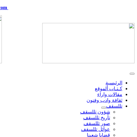
com
telskof@hotmail.com
الرئيسية
كـتـاب ألموقع
مقالات واراء
ثقافة وادب وفنون
تللسقف
شؤون تللسقف
تأريخ تللسقف
صور تللسقف
عوائل تللسقف
قضايا شعبنا