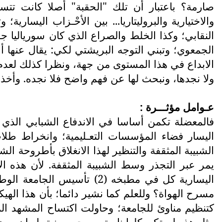
صارمة؟ باعتبار أن تلك "الحقبة" أصلا كانت تتس
والاختيارية والبروليتاريا... بين الأحْـزاب اليسا
النقابي؛ وكذا الخلط والصراع الذي كان سورياليا جوان
الجمعوي؛ وتبني التوجه البريشتي لكي: يقال عنها أن
الابداع في هذا المستوى من جهة، ونظرا كذلك لعدم 
ولا نجدها، ونبحث لها عن فهم واضح فلا نجده. وأخذنا لمفهومية تجاذبها الهواة منذ (1974) (ا
عـوامل مؤثـــرة :
اليسار فضاء المؤسسات التعـليمية؛ وانخراط طلاب
الشبيبة المثقفة والتنظير لهذا الانغلاق بأطروحة ال
اليسارية كل في مطبخه (2) 
مسرح الهواة؟ وللعلم كما نشير دائما؛ بأن هذا ال
كتنظيم مناوئ للجامعة؛ وحاولت اكتساح المشهد ا
مثل هذه لم تكن كلها نابعة من حسن نية بل إن بعض