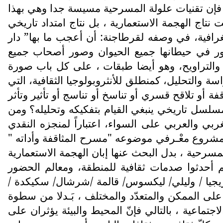
 فإن تقنيات علولة المسرحية مسيسة جدا وهي بهذا
رجوية؛ ليست نتاج الهجمة الاستعمارية ، بل نتاج امتداد تاريخي
لجغرافية، في وصفه لقرطاجنة: أن أعجب ما بها” دار
صور في حيطانها جميع الحيوان وصور أصحاب جميع
ب والتراويح، وهو أيضا طبقات ، على كل باب صورة
اسة والتحليل، كمنطلق للأنثروبولوجيا الثقافية، التي
 أو تلاقح قسري أو تناسخ أو تناسج أو تأثير وتأثر
 مسلسل تاريخي ينبغي القيام بتفكيكه وتحليله؟ ومن
ربي والعربي على السواء، اعتباراً لمنجزه النقدي
ق بمشروع معْـرفي موضوعه "مسرح المثاقفة وأداته "
لمسرحية ، بدل البحث عنها إبان الهجمة الاستعمارية
هم أحدثوا صدمات ثقافية للمنطقة، ومعالم الحضور
يجيا / وليلي/ ليكسوس/ قالمة /شرشال/ سكيكدة /
ا على الممكن والمتعدّد والمختلف ، بَـدلا من سطوة
جتماعية ، بالتالي فإنّ المحيط والبيئة يؤثران على