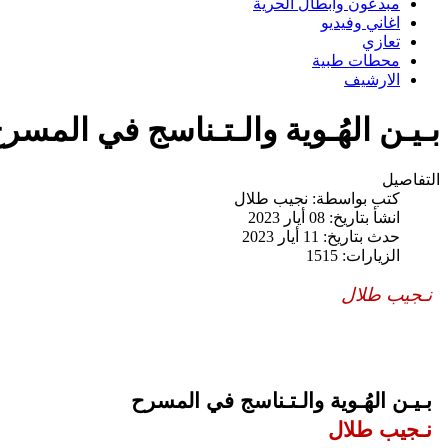
مبدعون وابطال الحرية
اغاني وفيديو
تعازي
محطات طبية
الارشيف
بـيـن الهُـوية والـتـناسج في المس
التفاصيل
كتب بواسطة:
نجيب طلال
انشأ بتاريخ: 08 أيار 2023
حدث بتاريخ: 11 أيار 2023
الزيارات: 1515
نـجيب طلال
بـيـن الهُـوية والـتـناسج في المسرح
نـجيب طلال