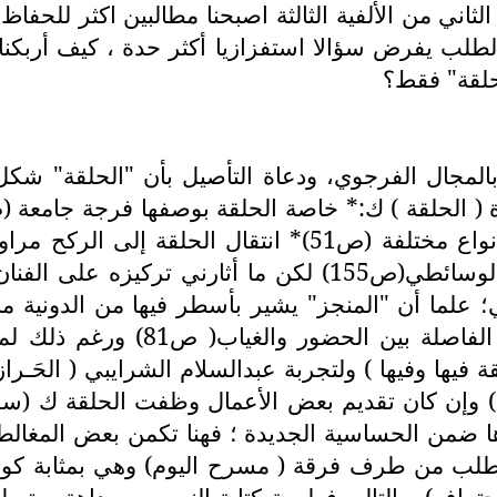
ثاني من الألفية الثالثة اصبحنا مطالبين اكثر للحفا
قي علولة (ص65) ؟ لكن هـذا الطلب يفرض سؤالا استفزازيا أكثر حدة ،
لقة" فقط؟
ن بالمجال الفرجوي، ودعاة التأصيل بأن "الحلقة" شك
الحكواتي والسامِـر والحلقة لكن مع إضافة البعْـد الوسائطي(
 علما أن "المنجز" يشير بأسطر فيها من الدونية ما 
وفرجاتنا من حيث هي هوامش توجد ف
ة فيها وفيها ) ولتجربة عبدالسلام الشرايبي ( الحَـر
...) وإن كان تقديم بعض الأعمال وظفت الحلقة ك (سك
ها ضمن الحساسية الجديدة ؛ فهنا تكمن بعض المغالط
الطلب من طرف فرقة ( مسرح اليوم) وهي بمثابة كول
حتراف) وبالتالي فطبيعة كتابة النصوص، بداهة ستميل