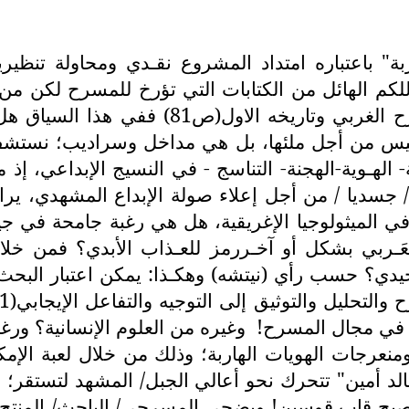
ة" باعتباره امتداد المشروع نقـدي ومحاولة تنظيري
 للكم الهائل من الكتابات التي تؤرخ للمسرح لكن م
بالكاد حاضرة في هوامش السرود المهيمنة لل
ا. ليس من أجل ملئها، بل هي مداخل وسراديب؛ نست
- الهـوية-الهجنة- التناسج - في النسيج الإبداعي، إ
/ جسديا / من أجل إعلاء صولة الإبداع المشهدي، يرا
في الميثولوجيا الإغريقية، هل هي رغبة جامحة في 
َـربي بشكل أو آخـررمز للعـذاب الأبدي؟ فمن خلال
دي؟ حسب رأي (نيتشه) وهكـذا: يمكن اعتبار البحث 
 في مجال المسرح!
وغيره من العلوم الإنسانية؟ و
منعرجات الهويات الهاربة؛ وذلك من خلال لعبة الإمكا
لد أمين" تتحرك نحو أعالي الجبل/ المشهد لتستقر؛ 
تصبح قاب قوسين! ويضحى المسرحي/ الباحث/ المنتج 