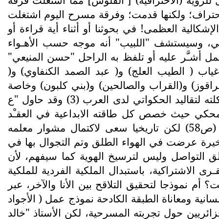
الإحتراف؛ ولكنها قدمت؛ وفرقة مسرح اليوم اشتغلت
إشكالية العظمى! في بحوثنا أو أثناء أية قراءة أو
اسي، وسيستشف "اللبيب" أنه موجه حسب الأهـواء
 أشـَّر عليه أو تلفظ به الراحل "حسن المنيعي"
ياب ( الطيب العلج) و( عبد الصمد الكنفاوي) و(
راقوز) و(القراب والصالحين) و(بني كلبون) وخاصة
مسرحيته ( أفريقيا قبل العام الأول) حيث : تأثر فيها بشكل الحلقة مع توظيف الشكل البريشتي, ومشاكلته لتقاليد الحكواتي لدى العرب (3) وقد حاول "ع
المحكي حيث خصص كل طاقته الابداعية في العقـْد
نسغه من الحلقة بعْـد أن استوعب الابداع العالمي (ص58) لكن تاريخيا سعى لاكتمال مشوار معلمه
حلقة في ( الخبزة /1970 ) وبشكل جيد في مسرحية ( المائدة /1972) هاته الأخيرة عرضت في الهواء الطلق وتم التجوال بها في
لخلق التواصل وليس لترسيخ الهوية كما سيفهم، لأن
مهيدا لمشروع بناء "الثورة الزراعية" التي تم تنفيذها في 1974 لتحقيق القـرى الاشتراكية، باستبدال الملكية الفردية للملكية
م نموذجا لتحقيق التلاقح بين الأنا والآخر، عبر
نسانية ومعاناة الطبقة الكادحة نموذج عمل ( الأجواد
جزائريين حول تجربته المسرحية، لكن الأستاذ "خالد