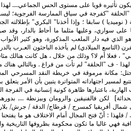
ون تأثيره قويا على مستوى الحس الجماعي.... لهذا
( ص60/61) وبالتالي فمظاهر "الحلقة "كفرجة في سياق الممارسة الف
( نوميديا ) سابقا ؛ وإذا أخذنا" البكري" بإطلالته ا
 على سواري، وعليها مثلما ما أحاط بالدار، وقد 
و الذي فيه دار الملعب المذكورة، وهو كثير الأبوا
رن (التاسع الميلادي) لم يأخذه الباحثون العـرب بالدر
 ، فعلا أم لا؟ وذلك من خلال ، هل كانت هنالك مثاقفة
 لهذا - ف "الحلقة" لم تأت من فراغ . وبالتالي هناك
 يحتل: مكانة مرموقة في خريطة النقد المسرحي المغ
ع لمسير اجتهاداته المتواترة يتبين بأن الأمر يتعل
 الهاربة، باعتبارها ظاهرة كونية إنسانية في الفرجة ا
حداثة]
لكن فالفنيقين والرومان وبيزنطة .... بدور
 شمال أفريقيا كمسرح / قرطاج/ الدقة / جرش/ بلار
 / فلهذا : أنّ فتح المجال أمام الاختلاف هو ما يفتحن
ية فهي غالبا ما تكون محكومة بظروفها التاريخية والا