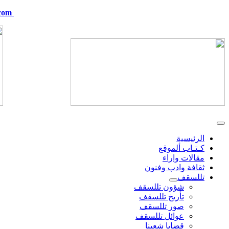
com
telskof@hotmail.com
الرئيسية
كـتـاب ألموقع
مقالات واراء
ثقافة وادب وفنون
تللسقف
شؤون تللسقف
تأريخ تللسقف
صور تللسقف
عوائل تللسقف
قضايا شعبنا