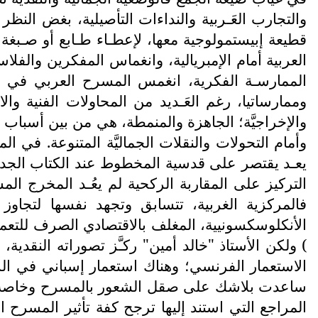
والتجارب العَـربية والنداءات التأصيلية، بغض الن
قطيعة إبيستمولوجية معها، لإعطـاء طـابع أو صـبغة 
العربية أمام الإمبريالية، وانغماس المفكرين والفل
الممارسـة الفكرية، انغمس المسرح العربي في عم
وممارساتيا، رغم العَـديد من المحاولات الفنية والاب
والإخراجيَّة؛ الجاهزة والمنمطة، هي من بين أسباب ال
وأمام التحولات والنقلات الجماليَّة المتنوعة. في 
يعـد يقتصر على قدسية المخطوط عند الكتاب الجدد، 
فالمركزية الغربية، تتسابق وتجهد نفسها لتجاوز
الأنكلوسكسونيية، المغلف بالاقتصادي الصرف للتعمية 
) ولكن الأستاذ "خالد أمين" ركـَّز تصوراته النقدية
الاستعمار الفرنسي؛ وهناك استعمار إسباني في الشما
ساعدت بلاشك على صقل الشعور بالمسرح وخاصة لسكا