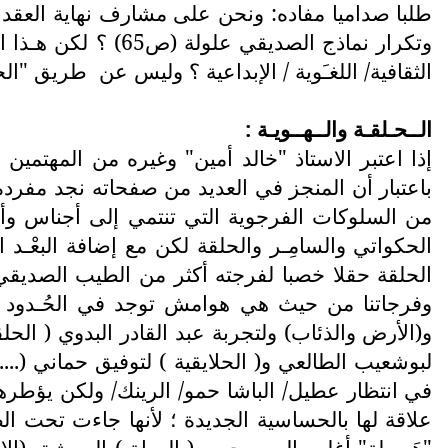
طلبا صداميا مفاده: ونحن على مشارف نهاية العقد ال
وتكرار نماذج الصدي
الثقافية/ اللغـَوية / الإبداعية ؟ وليس عن
طريق "الح
الــحـلقـة والــهــويـة :
إذا اعتبر الاستاذ "خالد أمين" وغيره من المهتمي
الحلقة حقلا خصبا لفرجته أكثر من الطيب الصديقي؛
و(الأرض والذئاب) ولتجربة عبد القادر البدوي ( الحلق
لبوشعيب الطالعي و( الحلايقية ) لتوفيق حماني (.
في انتظار عطيل/ الباشا حمو/ الرينك/ ولكن يؤطر
علاقة لها بالحساسية الجديدة ؛ لأنها جاءت تحت 
"هَـرولة" أغلب المسرحيين ( الهواة ) إلى شق (الإ