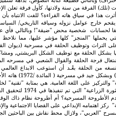
تت (تلك) الفرقة من سنة ولادتها، كأول فرقة تعلن 
ت هذا في سياق هاته القراءة؟ للفت الانتباه بأن ال
 يقحم خارج عوامل نزوله وسياقه التاريخي/ السي
قا لحسابات
شخصية محض "ضيقة"! وبالتالي فأي عمل
ي يحملها "المنجز" كلها مؤشر عليها، مما نلاحظ غ
 على التراث وتوظيف الحلقة في مسرحية (ديوان الق
ات اشتغال فرجة الحلقة والقوال الشعبي في مسرحه 
"ولدكاكي" الذي وظف ال
 والتركيز على اللغة العامية. هي بمثابة "تقنية" 
المسرحية [ المائدة] كانت ت
م الأطروحة المسرحية؟ أم أطروحة نظام ذاك الوقت؟ أ
"
ركز اهتمامه الإبداعي على القضايا الاجتماعية والإ
المسرح "العربي"، ولازال محط نقاش بين الباحثين ال