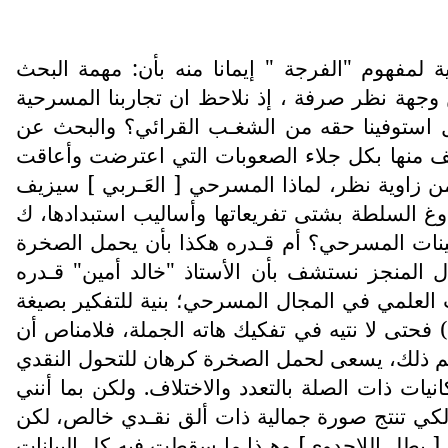
ة لمفهوم "الفرجة " إيمانا منه بأن: مهمة البحث
ن وجهة نظر صرفة ، إذ نلاحظ ان تجاربنا المسرحية
مسرح الغربي وتاريخه الاول(ص81) ففي هذا السياق هل استوفينا حقه من الشغـب القرائي؟ والبحث عن
شف منها بكل جلاء الصعوبات التي اعترضت وأعاقت
ذ من زاوية نظر، لماذا المسرحي [ العَـربي ] سيزيف
وغ السلطة بشتى تفريعاتها وأساليب استبدادها، ك
جينات المسرحي؟ أم قـدره هكذا بأن يحمل الصخرة
 المنجز نستشف بأن الأستاذ "خالد أمين" قـدره
العلمي في المجال المسرحي؛ بنية للتفكير بصيغة
الجمع في أوضاع الممارسة المسرحية تتجاوز الشرح والتحليل والتوثيق إلى التوجيه والتفاعل الإيجابي(1) فحتى لا نتيه في تفكيك هاته الجملة، فلامناص أن
رغم ذلك، يسعى لحمل الصخرة كرهان للتحول النقدي
نيات ذات الصلة بالتعدد والاختلاف. ولكن بما أنني
لكي تنتج صورة جمالية ذات ألق نقـدي خالص، لكن
[ بطل اللاجدوى] وهـذا ما سقطت فيه كل البيانات