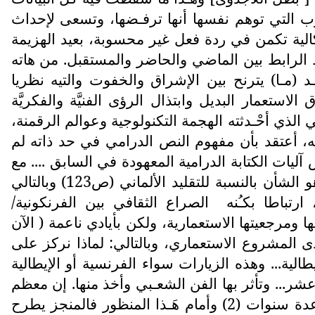
ارب التي توهم نفسها أنها ترفـضها، وتسعى لإحداث
شكالية تكمن في ردة فعل غير محسوبة، بعيد الهزيمة
ـط الرابط بين الماضي والحاضر والمستقبل. من هاته
مـا) يترنح بين الإشراق والخفوت والتيه نظريا
لاستعمار البديل وابتذال الرؤى الفنيَّة والفكريَّة
 الذي أحْـدثته الهجمة التكنولوجية وعوالم الرقمنة،
كله، أعتقد بأن مفهوم النص الدرامي في حد ذاته لم
ات الكتابة الدرامية المعهودة في السابق .... مع
التركيز على المقاربة الركحية لم يعُـد المخرج المسرحي هو الموجه الأساس للممارسة الإبداعية كما هو الشأن بالنسبة للتقليد الألماني (ص123) وبالتالي
تباطا بكـُنه
الصراع الثقافي بين الفرنكونية/
 ومرجعيتها الاستعمارية، ولكن بأيادي ناعمة ( الآن
ى المشروع الاستعماري، وبالتالي: لماذا نركز على
لية... وهذه الزيارات سواء الفرنسية أو الإيطالية
.. وتأثر بها الفن الشعـبي وأخذ منها. إن معظم
المراجع التي استند إليها ترجح كفة تأثير المسرح الإيطالي، ويقول بعضها إن المسرح الإيطالي استمر عدة سنوات (2) وأمام هَـذا المنظور فالمنجز يطرح