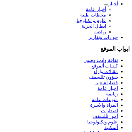
أخبار
أخبار عامة
محطات طبية
علوم و تکنلوجیا
ابطال الحرية
رياضة
حوارات وتقارير
ابواب الموقع
ثقافة وادب وفنون
كـتـاب ألموقع
مقالات وآراء
شؤون تللسقف
قضايا شعبنا
اخبار عامة
رياضة
منوعات عامة
المراة والاسرة
اصدارات
أمور تللسقف
علوم وتكنولوجيا
ألمكتبة