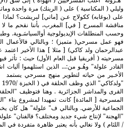
وليلي ( المكناسية ) على ( الرينك) مرة واحدة وما
على (بوغابه) ككولاج عـن [ماتي] لبريشت؟ لماذا أثر
مناقشة المسرح [ في] المغرب، بأننا نقحم ما لا
وحسب المنطلقات الإيديولوجية أوالسياسَـوية. وطب
فهو عمل مسرحي( متميز) ؛ وبالتالي فالأعمال الت
عبدالرحمان ولد كاكي) [ مثلا ] هذا الأخير اعتمد
القادر علولة" وهُـو من:... الذين استلهموا آلي
الأخـير من حياته لتطوير منهج مسرحي يستمد
القرى والمداشر الجزائرية . وهنا فتوظيف "الحلقة"
الجماعية للأرضي. وبالتالي ف" علولة" هل كان يخد
"الهجنة" لإنتاج شيء جديد ومختلف؟ فالفنان" علولة
/ اللثام ) ولا نغالي بأنه يعتبر ظاهرة متفردة في 