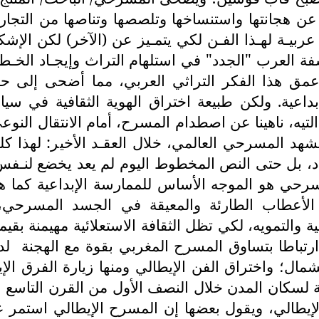
ظر عن هجانتها واستنساخها وتلصصها وتناصها من التج
عربيـة لهـذا الفـن لكي يتمـيز عن (الآخر) لكن الإ
اسفة العرب "الجدد" في استلهام التراث وإيجـاد الخ
ق هذا الفكر التراثي العربي، مما أضحى إلى حـد (
داعية. ولكن طبيعة اختراق الهوية الثقافية في سياق ا
تيه، ناهينا عن اصطدام المسرح، أمام الانتقال النوعي
المشهد المسرحي العالمي، خلال العقـد الأخير: لهذا 
بل حتى النص المخطوط اليوم لم يعد يخضع لنـفس آلي
 الأعطاب الطارئة والمعيقة في الجسد المسرحي، ار
والتمويه، لكي تظل الثقافة الاستعلائية مهيمنة بقيمها
، ارتباطا بتساوق المسرح المغربي بقوة مع الهجنة
لد
ل؛ واختراق الفن الإيطالي ومنها زيارة الفرق الإيطا
ن المدن خلال النصف الأول من القرن التاسع عشر.