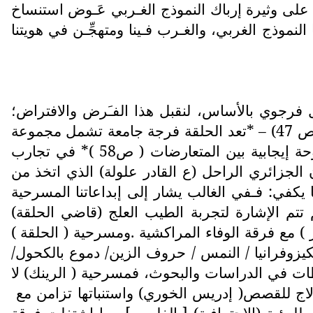
ظ على وثيرة إرباك النموذج الغـربي عَـوض استنساخ
 كيف أربكنا النموذج الغربي، والغـرب فـينا ومتهجِّـن في هويتنا
ل فرجوي بالأساس، لنقبل هذا الفـَرض والافتراض؛
باعتبار أن المنجز في العديد من صفحاته نجد مفردة ( الحلقة ) ك:* خاصة الحلقة بوصفها فرجة جامعة (ص 47) – *تعد الحلقة فرجة جامعة تشمل مجموعة
من السلوكات الفرجوية التي تنتمي إلى أجناس وأنواع مختلفة (ص51)* انتقال الحلقة إلى الركح مراوحة إيجابية بين المتعارضات ( ص58 )* في تجارب
ص155) لكن ما أثارني تركيزه على الفنان الجزائري الراحل (ع القادر علولة) الذي اتخذ من
يكفي: فـفي الغالب يشار إلى إبداعاتنا المسرحية
ي الحُـدود الفاصلة بين الحضور والغياب( ص81) ورغم ذلك لم تتم الإشارة لتجربة الطيب العلج (قاضي الحلقة)
از ) مع فرقة الوفاء المراكشية .ومسرحية ( الحلقة )
يزوفرانيا / النمس / حروف الزين/ دموع بالكحول/
ات في الدراسات والبحوث، فمسرحية ( الرينك) لا
اج للقصص( إدريس الخوري) واستنباتها تزامن مع
 للرؤية (الاحترافية) [ الفلوس] مما اشتغلت فرقة