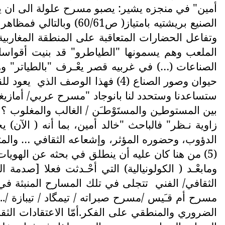
أمين" في منجزه يشير: يصبو مسرح علولة الى ان يك
الصنيع بريشتيه بامتياز
وتفاعل الحضارات المتعاقبة على المنطقة المغاربية 
الملعب وهم يسمونها "الطياطرو" قد بنيت أقواسا
الصناعات (…) في غربيه قصر يعْـرف "بالطياتر" وه
حيوان وصور الصناع (4) فهذا الوصف الذي
يعود للق
ستساعدنا وستحدد لنا بانوجاد "مسرح عربي/ أمازيغي"
بين المستوطـِن والمستَوْطـَن / الغالب والمغلوب ؟
زاوية نـظر" فالباحث "خالد أمين، بما أنه ( الآن)
الدؤوب، وحضوره المؤثر، وإشعاعه الثقافي … والمتتب
(5) من هنا كان عليه أن ينطلق في بحثه عن الهويات
ومابعْـد ( الكولونيالية) التي أحْـدثت فعلا [صدمة ال
الثقافي/ الفني
تتجلى في تلك المسارح المنبثة في
مسرح أم قـَيس /مسرح صبراته / تيمگاد / تيبازة /...
الضروري والمنطقي على الفكر.أمّا الاعتقادات الثقاف