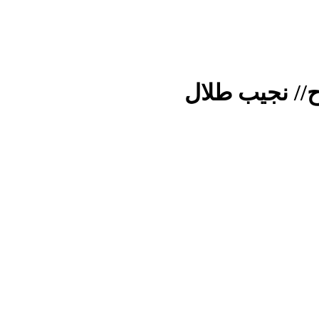
رح// نجيب طلال