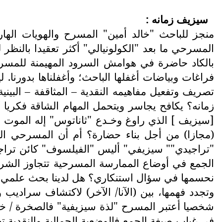
سيزيف زمانه :
منجز للباحث "خالد أمين" المسرح والهويات الهارب
المسرحي ما بعد "الكولونيالي" أكثر تعقيدا بالنظر
فراغات وبياضات أغفلها الباحث؛ وأغفلناها بدورن
تصريف وتفعيل مفاهيمه النقدية – المثاقفة – البينية
زمانه؟ يكافح يجاسر ويتحمل المهام الشاقة فكريا 
[سيزيف ] الذي راوغ وخـدع "ثاناتوس" إله الموت 
(مجازا) من أجل بناء حضارة؟ أم أن المسرحي الع
"تراجيدي"" سيزيفي" أليس "الفيلسوف" كائن تراجي
نحسمها في سؤال استنكاري؟ هل لدينا بحث علمي
وتجدد فهمها، بين (الآنا/ الآخر) لاكتشاف سراديب و
شخصيا أعتبر المسرح "لذة سيزيفية" فالصخرة / خا
في غياب صيغة الجمع فالوضعية الجمالية والنقدية 