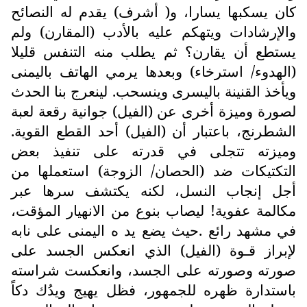
كان يسكبها يسارا، و( أشرف) يقدم له النصائح
والإرشادات ويتهكم عليه بالأدب (المقارن) ولم
يستطع أن يقارن؟ ثم يطلب منه التنفس قليلا
(الهدوء/ استرخاء) وبعدها يرمي الهاتف باليمنى
ويأخذ القنينة باليسرى وينسحب. لينعرج بنا الحدث
لصورة وميزة أخرى عن (الفيل) جوانية رقعة لعبة
الشطرنج، باعتبار أن (الفيل) أحد القطع القوية.
وميزته تتجلى في قدرته على تنفيذ بعض
التكتيكات ضد (الحصان/ الزوجة) استعملها من
أجل إنجاب النسل، لكنه يكتشف سرها عبر
مكالمة عفوية! ليصاب بنوع من الانهيار المؤقت،
في مشهد رائع .حيث يضع يد ه اليمنى على نابه
لإبراز قـوة (الفيل) الذي انعكس الجسد على
صورته وصورته على الجسد، وانعكست شراسته
باستدارة ظهره للجمهور، فظل يهيج ويدُك دكاً