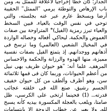
الجدار: كان خطأ إخراجيا لاعلاقة للممثل به. ومن
باب الإرهاص والتوطئة يرمي "الممثل" الحقيبة
أرضا وبسخط عارم عبر عنه بجلسته، والتي
توحي في نفس الوقت بالعياء. فبين السخط
والعياء تبرز رمزية (الفيل)* المتراوحة بين صفات
الغموض والحكمة. ليحاكي أفعاله وخصاله الواردة
في المخيال الشعبي (العالمي) وما ترسخ فى
أذهانهم ووجدانهم. إذ يتمتع الفيل بصفات نفسية
مميزة، منها الهدوء والرزانة والحكمة والاحساس
المرهف. علما أنه: "هو حيوان ظريف بهى نبيل
من أعظم الحيوانات، وربما كان فى فمها ثلاثمائة
سن، وهو أظرف وألطف من كل حيوان خفيف
الجسم رشيق. صنع الله فى خلقته عجائب
قدرته... (1) فحينما ارتخى على الكرسي، ظل
صامتا، ويلعب بالعجلة المكسورة بيديه كأنه يسبح
لله. ولا يعبر عن خطاب الزوجة إلا بابتسامات