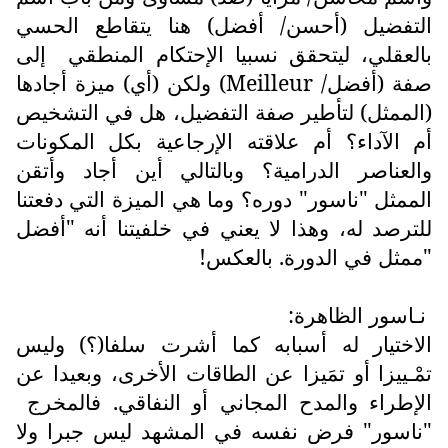
التفضيل (أحسن/ أفضل) هنا يتقاطع الحسي
بالعقلي، ليتحقق نسبيا الإحتكام المنطقي
إلى
صفة (أفضل/
Meilleur
) ولكن (أي) ميزة أجادها
(الممثل) لتأطير صفة التفضيل، هل في التشخيص
أم الآداء؟ أم علاقته الإرجاعية بكل المكونات
والعناصر الدرامية؟ وبالتالي أين أجاد وأتقن
الممثل "ناسور" دوره؟ وما هي الميزة التي دفعتنا
للترصد له، وهذا لا يعني في خلفيتنا أنه "أفضل
"ممثل في الدورة. بالعكس!
نـاسور الظاهرة:
الاختيار له أسبابه كما أشرت سلفا(؟) وليس
تمْـييزا أو تمَيزا عن الطاقات الأخرى، وبعيدا عن
الإطراء والمدح المجاني أو النفاقي. فالمخرج
"ناسور" فرض نفسه في المشهد ليس جبرا ولا