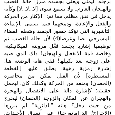
برجله اليمنى ويغلي بجسده مبرزا حالة الغضب
والهيجان العارم.. ولا نسمع سوى [لا...لا...لا] وكأنه
يدخل في نفق مظلم. مما تم: "الإكثار من الحركة
والفعل والإعادة، ودمجهما فيما يسمى بالإيماءة
التأشيرية التي تؤكد حضور الجسد وشغله الفضاء
المسرحي نصا وعرضا(4) لأن حالة الغضب تم
توظيفها إشاريا بجسد فعَّل مرونته الميكانيكية،
وخاصة قمة الانفعال والهيجان! ذاك الذي صبه
على زوجته بعد تكبيلها! ففي هاته الوضعة هنا:
إشارة رمزية رهيبة. يطلق عليها [القطعة
المسيطرة] لأن الفيل تمكن من محاصرة
(الحصان) ومنعه من الحركة وكذلك كان. ليحمل
حقيبته: كإشارة دالة على الانفصال والهجرة
والهجران عن المكان والزوجة (الحصان) ليخرج
من حيث دخل؟ هاته "الدائرية" لم يبرزها
(الإخراج/ الدراماتورجيا) عبر أنساق الأحـداث.