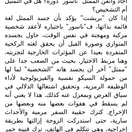
أجاد وأتقن الممثل "ناسور" دوره؟ هل في التمثيل
أم التشخيص؟
إذا كان "بريشت" يؤكد بأن جسد الممثل لغة
قائمة بذاتها، ف"ناسور" باختياره لأعقد شخصية
مركبة ومهجنة في نفس الوقت، حاول بجسده
المتوازي وصورة الفيل أن يحقق لغته الركحية
المتفردة بعيدا عن المؤثرات الخارجية لتجربته.
وهنا مربط الاختيار. بحيث من الصعب جدا على
"ممثل" آخر أن يجسد هاته "الشخصية" لما لها
من حمولة السيكو نفسية والفيزيولوجية لأداء
الوظيفة الرمزية، وتحقيق اشتغالها الدلالي في
سياق العرض وبمعزل عنه كذلك. هذا لا يعني أنه
لم يسقط في هفوات بعضها منه وبعضها من
الإخراج. كترك حقيبة السفر مرمية والأحداث
سارية، حتى استدركت الزوجة إزالتها بطريقة
إخراجية، وهي تتكلم في الهاتف. ترك قنينة خمر