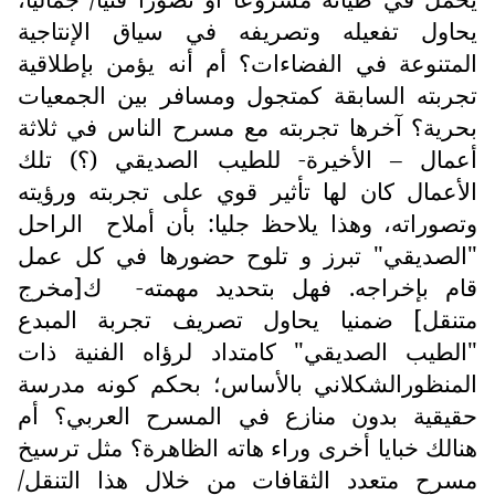
يحاول تفعيله وتصريفه في سياق الإنتاجية
المتنوعة في الفضاءات؟ أم أنه يؤمن بإطلاقية
تجربته السابقة كمتجول ومسافر بين الجمعيات
بحرية؟ آخرها تجربته مع مسرح الناس في ثلاثة
أعمال – الأخيرة- للطيب الصديقي (؟) تلك
الأعمال كان لها تأثير قوي على تجربته ورؤيته
وتصوراته، وهذا يلاحظ جليا: بأن أملاح
الراحل
"الصديقي" تبرز و تلوح حضورها في كل عمل
قام بإخراجه. فهل بتحديد مهمته-
ك[مخرج
متنقل] ضمنيا يحاول تصريف تجربة المبدع
"الطيب الصديقي" كامتداد لرؤاه الفنية ذات
المنظورالشكلاني بالأساس؛ بحكم كونه مدرسة
حقيقية بدون منازع في المسرح العربي؟ أم
هنالك خبايا أخرى وراء هاته الظاهرة؟ مثل ترسيخ
مسرح متعدد الثقافات من خلال هذا التنقل/