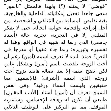
"فوضى" لا يمثله (؟) ولهذا فالممثل "ناسور"
سعى جاهدا تفعيل إمكانياته الداخلية والخارجية،
بغية تقليص المسافة بين المُتلقي والشخصية، من
أجل إدراجه وإقحامه جوانية الحالة. حتى لا يفكر
المتلقي إلا في التجربة، تجربة حالة (أستاذ
جامعي) الذي ربما له شبيه في الواقع. وهذا له
تفسيره وتبريره؛ ربما جاء عفويا أو مدرجا في
النص؟ فمنذ البدء لا نعرف اسمه (أمين) رغم أن
أخت الزوجة تلفظت باسم (أمين) وبشكل عابر.
لكن اتضح اسمه إلا بعد اتصاله هاتفيا بزوج أخت
زوجته الذي اسمه (أشرف) فالإسميين معا
حقيقيين وليست أسماء ورقية؟ وفي نفس
السياق نعرف أن (أمين) أستاذ [الأدب المقارن]
طبيعي أن تكون له رهافة الإحساس، وشاعرية
الموقف. مما تم التركيز على التوظيف الدلالي