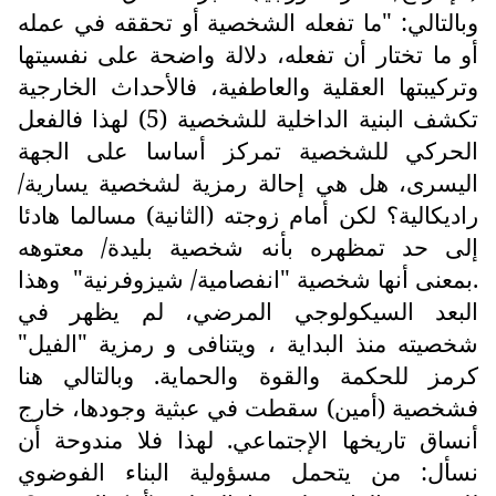
وبالتالي: "ما تفعله الشخصية أو تحققه في عمله
أو ما تختار أن تفعله، دلالة واضحة على نفسيتها
وتركيبتها العقلية والعاطفية، فالأحداث الخارجية
تكشف البنية الداخلية للشخصية (5) لهذا فالفعل
الحركي للشخصية تمركز أساسا على الجهة
اليسرى، هل هي إحالة رمزية لشخصية يسارية/
راديكالية؟ لكن أمام زوجته (الثانية) مسالما هادئا
إلى حد تمظهره بأنه شخصية بليدة/ معتوهه
.بمعنى أنها شخصية "انفصامية/ شيزوفرنية"
وهذا
البعد السيكولوجي المرضي، لم يظهر في
شخصيته منذ البداية ، ويتنافى و رمزية "الفيل"
كرمز للحكمة والقوة والحماية. وبالتالي هنا
فشخصية (أمين) سقطت في عبثية وجودها، خارج
أنساق تاريخها الإجتماعي. لهذا فلا مندوحة أن
نسأل: من يتحمل مسؤولية البناء الفوضوي