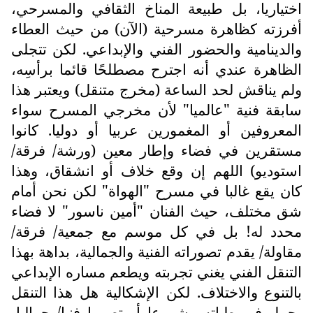
اختياريا، بل طبيعة المناخ الثقافي والمسرحي،
أفرزته كظاهرة مسرحية (الآن) من حيث العطاء
والدينامية والحضور الفني والإبداعي. لكن تتجلى
الظاهرة عندي أنه اجترح مصطلحًا قائما برأسِه،
ولم يناقش لحد الساعة (مخرج متنقل) ويعتبر هذا
سابقة فنية "عالميا" لأن مخرجي المسرح سواء
المعروفين أو المغمورين عربيا أو دوليا. كانوا
مستقرين في فضاء وإطار معين (ورشة/ فرقة/
استوديو) اللهم إن وقع خلاف أو انشقاق، وهذا
كان يقع غالبا في مسرح "الهواة" لكن نحن أمام
شق مختلف، حيث الفنان "أمين ناسور" لا فضاء
محدد له! بل في كل موسم مع جمعية/ فرقة/
مقاولة/ يقدم تصوراته الفنية والجمالية، بداهة بهذا
التنقل الفني يغني تجربته ويطعم مساره الإبداعي
بالتنوع والاختلاف. لكن الإشكالية هل هذا التنقل
يحمل في طياته مشروعا أو تصورا فنيا/ جماليا،