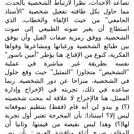
تصاعد الأحداث، نظرا لارتباط الشخصية بالحدث.
مما حاول بكل طاقته تفعيل شخصية "الأستاذ
الجامعي" من حيث الإلقاء والخطاب، الذي
استطاع أن يغير صوته الطبيعي إلى صوت
الشخصية. ووفق رمزية صفات الفيل وأن يوفق
بين طبائع الشخصية ورغباتها ومشاعرها وقواها
الفكرية، كنوع من الإقناع. هنا يؤطر "أمين ناسور"
نفسه بطريقة غير مباشرة في عملية
"التشخيص" متجاوزا "التمثيل" حيث وقع حلول
في الشخصية، منزاحا عن دور الشخصية. ربما
ساعده في ذلك، تجربته في الإخراج وإدارة
الممثل. هنا فالإخراج لا علاقة له بنحت شخصيته
(؟) و يبدو لي أنه قام (فقط) بتنظيم تموقعاته
ليس إلا؟ استنادا: بأن المخرجة تعتبر أول تجربة
لها(؟) وهذا ليس نقيصة من قيمتها. وثانيا أن
المؤلف صرح أثناء مناقشة العرض: بأن نص