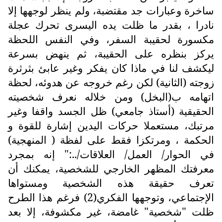
ساخرة وعبارات جد مقتضبة، ولم ينظر لوجهها إلا
نادرا ، بقدر ما ظلت يده اليسرى تحرك عجلة
مكسورة لحقيبة السفر، وفي النفس اللحظة
يركز بنظره على الحقيبة، ثم ينهض بسرعة
ليكشف لنا في ماذا كان يفكر وغير عابئ بثرثرة
زوجته (الثانية) لكن رغم خروجه عن هدوئه، لحظة
اتهامه ب(البخل) ومن خلاله نعرف شخصيته
الحقيقية (أستاذ جامعي) ظل الجسد واقفا وغير
مرتبك، مستعملا حركات اليدين إشارة للقوة و
الحكمة ، ومرتكزا فقط على لفظة ( المنهجية)
في الحوار/ العمل/ العلاقات/..:" إنه بمجرد
معرفتك المظهر الخارجي للشخصية، يمكنك أن
تعرف حقيقة هذه الشخصية ومستواها
الإجتماعي، وتوجهها الفكري(2) فرغم هذا الطرح
ظلت "شخصية" غامضة، غير مكشوفة، إلا بعد