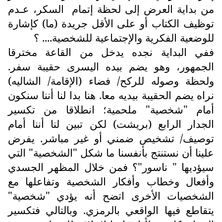
من بداية العرض إلى لحظة إتمام
السكر، عـدم
توظيف الكتاب أو على الأقل جريدة (ما) كإشارة
للوضعية الفكرية والإجتماعية للشخصية.... ؟
ففي البداية نجده يدخل من القاعة مخترقا
الجمهور، وهو يضم بيده اليسرى حقيبة سفر.
ولحظة وصوله للركح/ فضاء (الإقامة/ الشاليه)
نراه يضم الحقيبة بيديه معا. هنا بدا لنا أننا سنكون
أمام "شخصية" ملحمية؛ انطلاقا من تكسير
الجدار الرابع (بريشت) لكن تبين لنا أننا أمام
توصيف/ تشخيص ضمني أو غير مباشر. يفرض
علينا أن نستنتج بأنفسنا ما شكل "الشخصية" التي
سيؤديها " ناسور"؟ فمن خلال المظهر الجسدي
وأفعال وخطاب وأفكار الشخصية وتفاعلها مع
الشخصيات الأخرى اتضح أنه يؤدي "شخصية"
يتقاطع فيها الواقعي بالرمزي. وبالتالي فتكسير