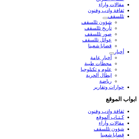
مقالات واراء
ثقافة وادب وفنون
تللسقف
شؤون تللسقف
تأريخ تللسقف
صور تللسقف
عوائل تللسقف
قضايا شعبنا
أخبار
أخبار عامة
محطات طبية
علوم و تکنلوجیا
ابطال الحرية
رياضة
حوارات وتقارير
ابواب الموقع
ثقافة وادب وفنون
كـتـاب ألموقع
مقالات وآراء
شؤون تللسقف
قضايا شعبنا