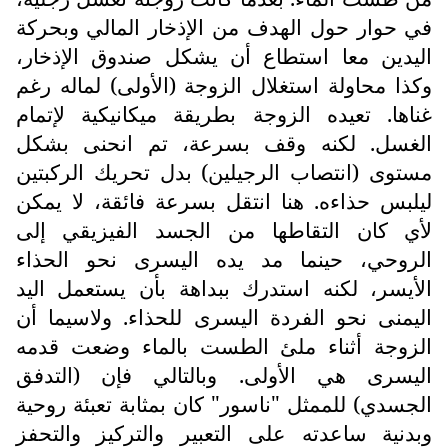
في حوار حول الهدف من الإذخار المالي وبحركة
اليدين معا استطاع أن يشكل صندوق الإذخار،
وكذا محاولة استغلال الزوجة (الأولى) لماله رغم
غناها. تعيده الزوجة بطريقة ميكانيكية لإتمام
الغسل. لكنه وقف بسرعة، تم انحنى بشكل
مستوى (انتصاب الرجيلين) بدل تحريك الركبتين
ليلبس حذاءه. هنا انتقل بسرعة فائقة، لا يمكن
لأي كان التقاطها من الجسد الفيزيقي إلى
الروحي، حينما مد يده اليسرى نحو الحذاء
الأيسر، لكنه استدرك ببداهة بأن يستعمل اليد
اليمنى نحو الفردة اليسرى للحذاء. ولاسيما أن
الزوجة أثناء ملئ الطست بالماء وضعت قدمه
اليسرى هي الأولى. وبالتالي فإن (التدفق
الجسدي) للممثل "ناسور" كان بمثابة تعبئة روحية
وبدنية ساعدته على التعبير والتركيز والتحفز