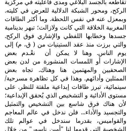
تقاطعه بالجسد البلاغي ومدى فاعليته في مركزية
الركح، ومحور الشبكة الدلالية للعرض في كليته.
وبمعزل عنه في نفس اللحظة. وما أكثر الطاقات
المغربية الخلاقة التي كانت ولازالت؛ تبهر بدينامية
جسدها وخطابها اللفظي والإشاري فوق الركح.
والتي برزت منذ عقد الستينيات من ( ق، م) إلى
يوم الناس. وهنا لا يمكن أن
نعْـدم بعض
الإشارات أو اللمسات المنشورة من لدن بعض
الصحفيين والمهتمين هنا وهناك. تجاه بعض
الممثلين وأدائهم. وهذا في كل تظاهرة مسرحية/
سينمائية، تبرز طاقات إبداعية ملفتة للنظر. على
مستوى الأدائية و التشخيص الذي يُحقق الإبداعية؛
لأن هناك فرق شاسع بين التشخيص والتمثيل
والتجسيد والأداء... فلن ندخل في عالم المعاجم
والقواميس، بقدرما سندخل في عوالم تلك
الشخصية التي قدمها لنا "أمين ناسور" من خلال