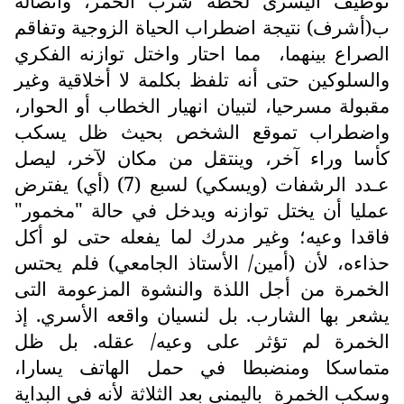
توظيف اليسرى لحظة شرب الخمر، واتصاله
ب(أشرف) نتيجة اضطراب الحياة الزوجية وتفاقم
الصراع بينهما،
مما احتار واختل توازنه الفكري
والسلوكين حتى أنه تلفظ بكلمة لا أخلاقية وغير
مقبولة مسرحيا، لتبيان انهيار الخطاب أو الحوار،
واضطراب تموقع الشخص بحيث ظل يسكب
كأسا وراء آخر، وينتقل من مكان لآخر، ليصل
عـدد الرشفات (ويسكي) لسبع (7) (أي) يفترض
عمليا أن يختل توازنه ويدخل في حالة "مخمور"
فاقدا وعيه؛ وغير مدرك لما يفعله حتى لو أكل
حذاءه، لأن (أمين/ الأستاذ الجامعي) فلم يحتس
الخمرة من أجل اللذة والنشوة المزعومة التى
يشعر بها الشارب. بل لنسيان واقعه الأسري. إذ
الخمرة لم تؤثر على وعيه/ عقله. بل ظل
متماسكا ومنضبطا في حمل الهاتف يسارا،
وسكب الخمرة
باليمنى بعد الثلاثة لأنه في البداية