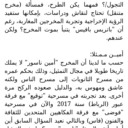
التجول/؟ فمهما يكن الطرح، فمسألة (مخرج
متنقل) تحتاج لنقاش ودراسات، بإمكانها ستفيد
الرؤية الإخراجية وتجربة المخرجين المغاربة، رغم
أن "باتريس بافيس" يتنبأ بموت المخرج؟ ولكن
عندهم.
أميــن مـمـثلا:
حسب ما لدينا أن المخرج "أمين ناسور" لا يملك
تاريخا طويلا في مجال التمثيل، وذلك بحكم عمره
من مسرح الثانويات إلى مسرح الناس ولكنه
عاشق ومهوس به، والدليل صعوده الركح مرة
أخرى. بعد تجربته في مسرحية "توقيع" مع فرقة
عبور (الرباط) سنة 2017 والآن في مسرحية
"فوضى" مع فرقة الفكاهيين المتحدين للثقافة
والفنون (فاس) وبالتالي نعيد السؤال السابق أين