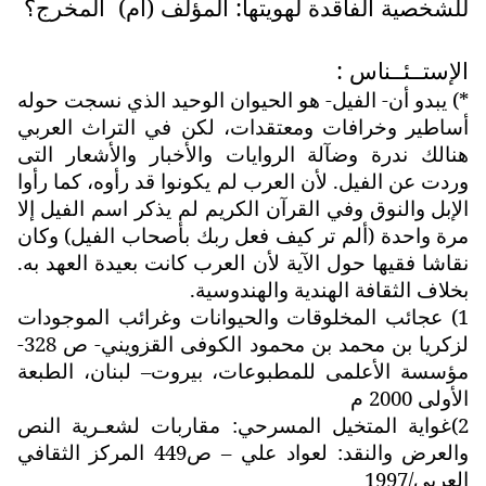
للشخصية الفاقدة لهويتها: المؤلف (أم)
المخرج؟
الإستــئــناس :
*) يبدو أن- الفيل- هو الحيوان الوحيد الذي نسجت حوله
أساطير وخرافات ومعتقدات، لكن في التراث العربي
هنالك ندرة وضآلة الروايات والأخبار والأشعار التى
وردت عن الفيل. لأن العرب لم يكونوا قد رأوه، كما رأوا
الإبل والنوق وفي القرآن الكريم لم يذكر اسم الفيل إلا
مرة واحدة (ألم تر كيف فعل ربك بأصحاب الفيل) وكان
نقاشا فقيها حول الآية لأن العرب كانت بعيدة العهد به.
بخلاف الثقافة الهندية والهندوسية.
1) عجائب المخلوقات والحيوانات وغرائب الموجودات
لزكريا بن محمد بن محمود الكوفى القزويني- ص 328-
مؤسسة الأعلمى للمطبوعات، بيروت– لبنان، الطبعة
الأولى 2000 م
2)غواية المتخيل المسرحي: مقاربات لشعـرية النص
والعرض والنقد: لعواد علي – ص449 المركز الثقافي
العربي/1997