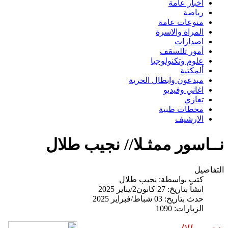
اخبار عامة
رياضة
منوعات عامة
المراة والاسرة
اصدارات
أمور تللسقف
علوم وتكنولوجيا
ألمكتبة
مبدعون وابطال الحرية
اغاني وفيديو
تعازي
محطات طبية
الارشيف
نــاسور ممثـلا// نجيب طلال
التفاصيل
كتب بواسطة:
نجيب طلال
انشأ بتاريخ: 27 كانون2/يناير 2025
حدث بتاريخ: 03 شباط/فبراير 2025
الزيارات: 1090
نجيب طلال