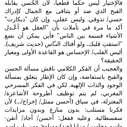
فالإختيار ليس حكما قطعيا، لأن الحُسن يقابله
القبح الذي ضد أو يتنافى مع الجمال كإدراك
حسي/ تذوقي. وليس عقلي، وإن كان "ديكارت"
أكد ما مرة في تأملات بأن "العقل هو أعْـدل
الأشياء قسمة بين الناس" فأين يمكن أن نضع
"استفتِ قلبك، ولو أفتاك النـّاس (حديث شريف).
أليس القلب/ الإحساس هو القاعدة الأولى ومعيار
الحقيقة؟
والعجيب أن الفكر الكلامي ناقش مسألة الحسن
والقبح باستفاضة، وإن كان الإطار يتعلق بمسألة
الوجود والذات الإلهية. لكن في الفكر المسرحي
المغربي، لم يتم توظيف أطروحة الأشاعرة/
المعتزلة، في سياق (أحسن ممثل/ إخراج/...) لأن
فكرنا مستلب: بدون منازع وبدون مزايدات
سفسطائية. وعليه ففعل: أحسن/ أجاد/ أتقن-
واسم محاسن/ مزايا (ضد) مساوئ ومن باب اسم