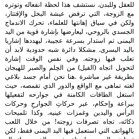
للعقل وللبدن. نستشف هذا لحظة انفعاله وتوتره
مع الزوجة، التي ترفض عيشة البخل والإقتتار،
ولكن في سياق إهانتها للعلماء، تحرك الاندماج
الجسدي بالروحي، ليعارضها بإشارة قوية من اليد
اليمنى تم استدار بسرعة عجيبة، ليهددها إشاريا
باليد اليسرى. مشكلا دائرة شبه حدودية لابد أن
تعلب فيها زوجته. وفي نفس الوقت إشارة
لتحويل اتجاه (الفيل) من الحِلم والصبر للهيجان
بطريقة غير مباشرة .هنا نحن أمام جسد بلاغي
لغته تماهى ﻣﻊ اﻟواﻗﻊ والدور الذي تقمصه، حيث
استغل الطاقات الكامنة في جوارحه لتفعيلها
ببراعة وإحكام، عبر حركاتِ الجوارحِ وحركات
الرأس واليدين وغمزات عينيه. وكذا تلميحات
ذكائه، تجاه تصرفات زوجته! من خلال اللعب
بالهواتف التي استعمل فيها اليد اليمنى فقط، لكن