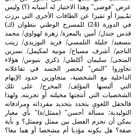
عرض "فوضى" وهذا الاختيار له أسبابه (؟) وليس
تمْـييزا أو تمَيزا عن الطاقات الأخرى التي برزت
في الدورة (24) للمسرح الوطني بتطوان (ك)
قدس جندل/ أمين بالمعزة/ زهرة لهواوي/ محمد
بنسعيد/ جليلة التلمسي/ فريد البوزيدي/ زينب
الناجم/ أشرف مسياح/ مونية لمكيمل/ نسرين
المنجى/ سليمان أكلطي/ ذكري بنيوس/ هؤلاء
تجاوزوا "النص" ليحضر الجسد في تفاعلاته
الداخلية مع الشخصية، متجاوزين حدود الإيهام
التي ألبسها المؤلف/ المخرج/ على تلك
الشخصيات التي أنتجتها مخيلته أو تجربته. ولهذا
فالحقل اللغوي يتحدد بتحديد مفرداته ومرادفاته
التوليدية: مسألة أحسن" (ممثل/ة)" بأي معيار
يمكن أن نجزم الفصل بين ممثل وممثل؟ و بأية
صفة؟ هل بكونه مؤديا أم مشخصا أو هما معا؟