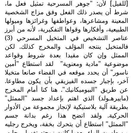
[للفيل] لأن: "جوهر المسرحية تمثيل فعل ما،
شرط أن يصدر ذلك الفعل وفق مزاج الشخصية
المعينة ومشاعرها، وعواطفها وغرائزها وميولها
الطبيعية، وأفكارها وقواها التفكيرية، لأنه من أبرز
عناصر التشخيص في المتخيل المسرحي (3)
فالمتخيل ينتجه المؤلف والمخرج كذلك. لكن
الممثل وإن كان مقيدا بعدة شروط وقواعد
موضوعية "مادية ومعنوية"
لقد استطاع "أمين
ناسور" أن يحدد موقعه في الفضاء صانعا متخيلا
آخر، بإجبار جسده الفيزيقي بأن يكون مطاوعا.
عن طريق "البيوميكانيك". هنا كنا أمام المخرج
(ماييرهـولد) الذي اهتم بإعداد جسد "الممثل"
بطريقة آلية بلاستيكية لإنجاز مجموعة من الأدوار
الحركية. ولقد اتضح هذا رغم بدانة جسم
"الممثل" استطاع أن يتحرك بخفة، ويخرج رجليه
من طست الماء. بعدما كانت زوجته تغسل رجليه،