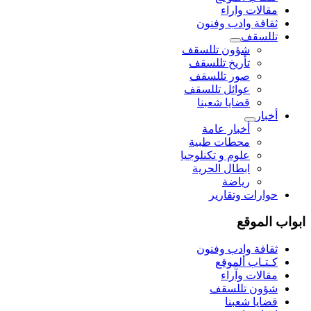
مقالات واراء
ثقافة وادب وفنون
تللسقف
شؤون تللسقف
تأريخ تللسقف
صور تللسقف
عوائل تللسقف
قضايا شعبنا
أخبار
أخبار عامة
محطات طبية
علوم و تکنلوجیا
ابطال الحرية
رياضة
حوارات وتقارير
ابواب الموقع
ثقافة وادب وفنون
كـتـاب ألموقع
مقالات وآراء
شؤون تللسقف
قضايا شعبنا