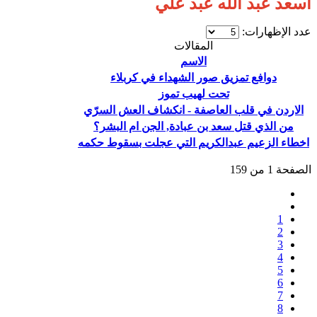
اسعد عبد الله عبد علي
عدد الإظهارات:
المقالات
الاسم
دوافع تمزيق صور الشهداء في كربلاء
تحت لهيب تموز
الاردن في قلب العاصفة - انكشاف العش السرّي
من الذي قتل سعد بن عبادة, الجن ام البشر؟
اخطاء الزعيم عبدالكريم التي عجلت بسقوط حكمه
الصفحة 1 من 159
1
2
3
4
5
6
7
8