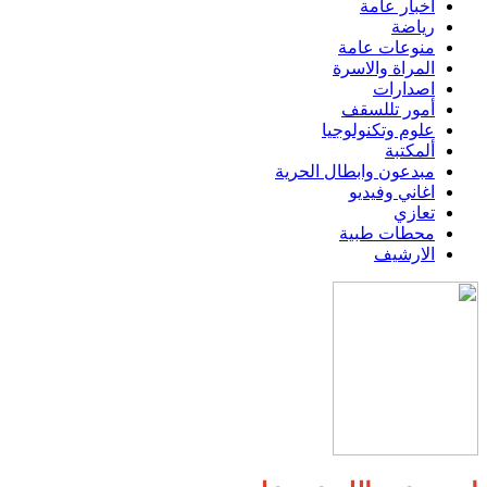
اخبار عامة
رياضة
منوعات عامة
المراة والاسرة
اصدارات
أمور تللسقف
علوم وتكنولوجيا
ألمكتبة
مبدعون وابطال الحرية
اغاني وفيديو
تعازي
محطات طبية
الارشيف