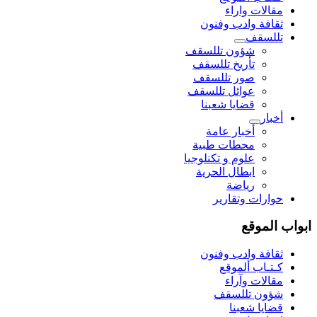
مقالات واراء
ثقافة وادب وفنون
تللسقف
شؤون تللسقف
تأريخ تللسقف
صور تللسقف
عوائل تللسقف
قضايا شعبنا
أخبار
أخبار عامة
محطات طبية
علوم و تکنلوجیا
ابطال الحرية
رياضة
حوارات وتقارير
ابواب الموقع
ثقافة وادب وفنون
كـتـاب ألموقع
مقالات وآراء
شؤون تللسقف
قضايا شعبنا