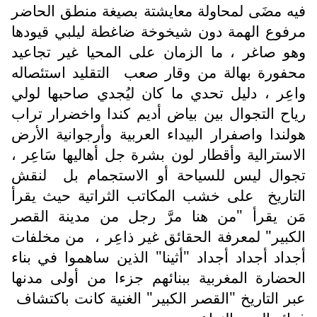
فيه مضَى لمحاولة معايشتة بصيغة منطق الحاضر
مرفوع الهمة دون شيخوخة ضاغطة ليلبي قيودها
وهو صاغر ، ما الزمان على المحيا غير تجاعيد
محفورة بهالة من وقار صعب
التقليد استئصاله
واعِر ، دليل تحدي ما كان ليُجدي صاحبها لولي
رياح التجوال بين بياض أديم كندا واخضرار تراب
هولندا واصفرار البيداء العربية وأرجوانية الأرض
الاسترالية وأقطار لون بشرة جل أهاليها سَاعِر ،
تجوال ليس للسياحة أو الاستجمام بل
لنقش
التاريخ
على خشب المكاتب الثراتية حيث يقرأ
مَن يقرأ "من هنا مرَّ رجل من مدينة القصر
الكبير" لمعرفة الحقائق غير ذاعِر ،
من مخلفات
أجداد أجداد أجداد "أثينا" الذين ساهموا في بناء
الحضارة المغربية ببنائهم جزءا من أولى مدنها
عبر التاريخ "القصر الكبير" الغنية كانت باكتشاف