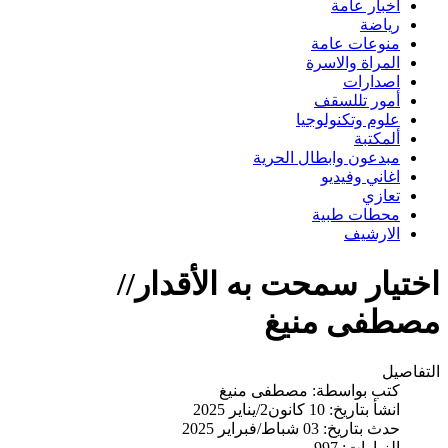
اخبار عامة
رياضة
منوعات عامة
المراة والاسرة
اصدارات
أمور تللسقف
علوم وتكنولوجيا
ألمكتبة
مبدعون وابطال الحرية
اغاني وفيديو
تعازي
محطات طبية
الارشيف
اختيار سمحت به الأقدار//
مصطفى منيغ
التفاصيل
كتب بواسطة:
مصطفى منيغ
انشأ بتاريخ: 10 كانون2/يناير 2025
حدث بتاريخ: 03 شباط/فبراير 2025
الزيارات: 997