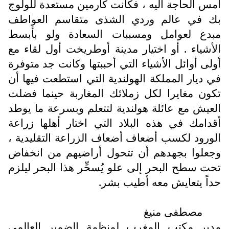
أمس الحاجة اليه ، فكانت كارمين مستعدة للولوج
بك في عالم وردي الشذى متقاسم العواطف
مبدع لعوامل ومسببات السعادة ولو بأبسط
الأشياء . أو اختيار مدينة أوطريخت أول لقاء مع
أولى أوائل الأشياء التي أحببتها وكانت جد متوفرة
في ديار المملكة الهولندية التي استطعت فيها أن
تكون مغايرا لكل زملائك المغاربة حينما فضلت
العيش مع عائلة هولندية لتتعلم وبسرعة ما يوطد
أقدامك في هذه البلاد التي اختار أهلها زراعة
الورود لكسب أضعاف أضعاف الزراعة التقليدية ،
وجعلوا بجهدهم أن تتحول أراضيهم من انخفاض
تحت سطح البحر إلى علو يُسخِّر هذا البحر ليلزم
حداً يتعايش معه أطيب بشر.
مصطفى منيغ
مدير مكتب المغرب لمنظمة الضمير العالمي