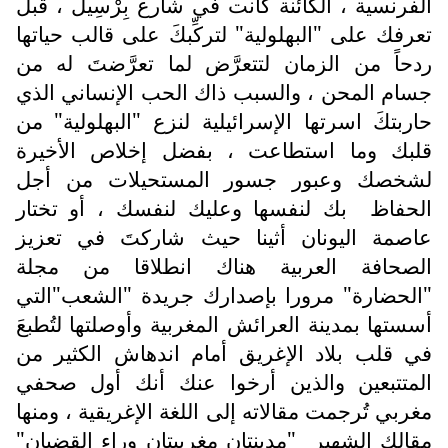
الفرنسية ، الكائنة كانت في شارع بِرْسِيلْ ، قبل
تعرفك على "البهلولية" لتركِّبكَ على قالب حياتها
ردحاً من الزمان لتتعرَّض لما تعرَّضتَ له من
جسام المحن ، والسبب ذاك الحب الإنساني الذي
حاربتكَ اسرتها الإسرائيلية لنزع "البهلولية" من
قلبك وما استطاعت ، بفضل إخلاص الأخيرة
لشخصك وعبور جسور المستحيلات من أجل
الحفاظ
بك لنفسها وعليك لنفسك ، أو تختار
عاصمة اليونان أثينا حيث شاركتَ في تعزيز
الصحافة العربية هناك انطلاقا من مجلة
"الحضارة" مرورا بإصدارك جريدة "الشعب"التي
أسستها بمدينة العرائش المغربية وأوصلتها لتُطبعَ
في قلب بلاد الإغريق أمام اندهاش الكثير من
المتتبعين والذين أرخوا عنك أنك أول صحفي
مغربي تُرجمت مقالاته إلى اللغة الإغريقية ، ومنها
مقالك الشهير
"مدينتان مغربيتان وراء القضبان"