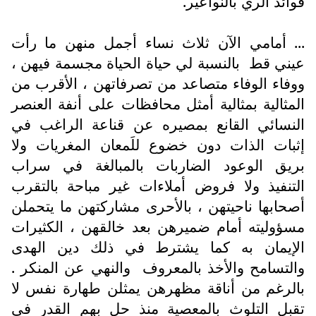
فوائد الري بالنواعير.
... أمامي الآن ثلاث نساء أجمل منهن ما رأت
عيني قط
بالنسبة لي حياة الحياة مجسمة فيهن ،
ووفاء الوفاء متصاعد من تصرفاتهن ، الأقرب من
المثالية بمثالية أمثل محافظات على أنفة العنصر
النسائي القانع بمصيره عن قناعة الراغب في
إثبات الذات دون خضوع للَمعان المغريات ولا
بريق الوعود الضاربات بالمبالغة في سراب
التنفيذ ولا فروض أملاءات غير مباحة بالتقرب
أصحابها ناحيتهن ، بالأحرى مشاركتهن ما يتحملن
مسؤوليته أمام ضميرهن بعد خالقهن ، الكثيرات
الإيمان به كما يشترط في ذلك دين الهدى
والتسامح والأخذ بالمعروف
والنهي عن المنكر .
بالرغم من أناقة مظهرهن يمثلن طهارة نفس لا
تقبل التلوث بالمعصية منذ حل بهم القدر في