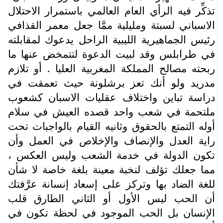
تذكِّر فيه الرأي العام العالمي باستمرار الاحتلال
الاسباني لسبتة ومليلية ممَّا جعل معمر القذافي
رئيس الجماهيرية الليبية الراحل يدعوك لمقابلته
في طرابلس وقد لبيت الدعوة لتتمخض عنها ما
ربحته مصالح المملكة المغربية العليا . أو تلازم
مدريد ولو أنك تعز برشلونة حيث تعمقت في
دراسة تباين واختلاف عقليات الاسبان كشعوب
ملتحمة في شعب واحد قصده العيش في سلام
أوله التمتع بالحقوق وثانيه القيام بالواجبات تحت
راية العدل والإنصاف والإخلاص في العمل وأن
تكون الدولة في خدمة الشعب وليس العكس ،
مما جعلك تؤلف لنخبة معينة بلغة خاصة لا شأن
للغة الضاد بها وتركز على إسعاد إنسانة عرَّفتك
أن الحب ليس الأول أو الثاني الطارق قلب
الإنسان بل الحب الموجود في لحظة تكون في