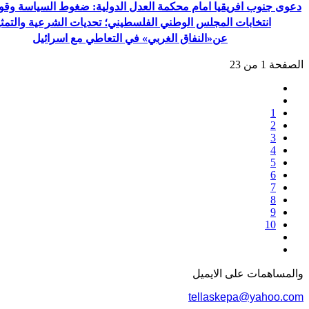
دعوى جنوب افريقيا امام محكمة العدل الدولية: ضغوط السياسة وقوة
انتخابات المجلس الوطني الفلسطيني؛ تحديات الشرعية والتمث
عن«النفاق الغربي» في التعاطي مع اسرائيل
الصفحة 1 من 23
1
2
3
4
5
6
7
8
9
10
والمساهمات علی الایمیل
tellaskepa@yahoo.com