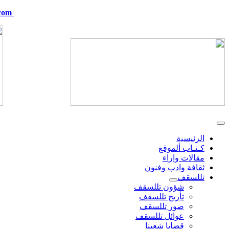
com
telskof@hotmail.com
الرئيسية
كـتـاب ألموقع
مقالات واراء
ثقافة وادب وفنون
تللسقف
شؤون تللسقف
تأريخ تللسقف
صور تللسقف
عوائل تللسقف
قضايا شعبنا