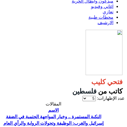
مبدعون وابطال الحرية
اغاني وفيديو
تعازي
محطات طبية
الارشيف
فتحي كليب
كاتب من
فلسطين
عدد الإظهارات:
المقالات
الاسم
النكبة المستمرة .. وخيار المواجهة الحتمية في الضفة
إسرائيل والغرب: الوظيفة وتحولات الرواية والرأي العام