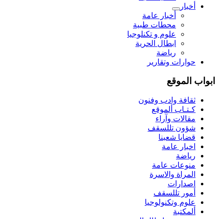
أخبار
أخبار عامة
محطات طبية
علوم و تکنلوجیا
ابطال الحرية
رياضة
حوارات وتقارير
ابواب الموقع
ثقافة وادب وفنون
كـتـاب ألموقع
مقالات وآراء
شؤون تللسقف
قضايا شعبنا
اخبار عامة
رياضة
منوعات عامة
المراة والاسرة
اصدارات
أمور تللسقف
علوم وتكنولوجيا
ألمكتبة