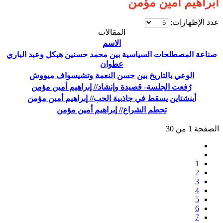
ابراهيم امين مؤمن
عدد الإظهارات:
المقالات
الاسم
صناعة المصطلحات السياسية بين محمد حسنين هيكل وعبد الباري
عطوان
الوعي بالتاريخ بين حسن النعمة وتشيسواف ميووش
رُفعت الجلسة- قصيدة وإنشاد// إبراهيم أمين مؤمن
أينشتاين يسقط في جاذبية الحب// إبراهيم أمين مؤمن
تحطم الشراع// إبراهيم أمين مؤمن
الصفحة 1 من 30
1
2
3
4
5
6
7