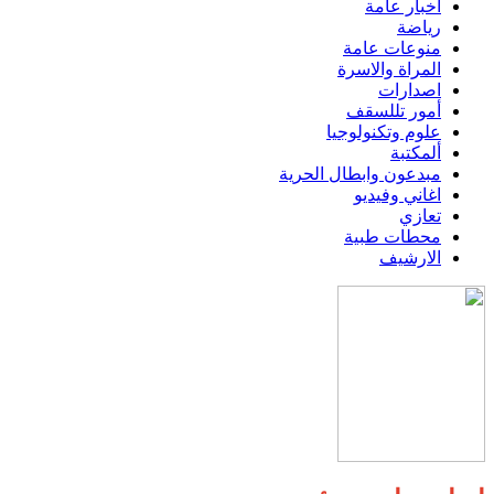
اخبار عامة
رياضة
منوعات عامة
المراة والاسرة
اصدارات
أمور تللسقف
علوم وتكنولوجيا
ألمكتبة
مبدعون وابطال الحرية
اغاني وفيديو
تعازي
محطات طبية
الارشيف