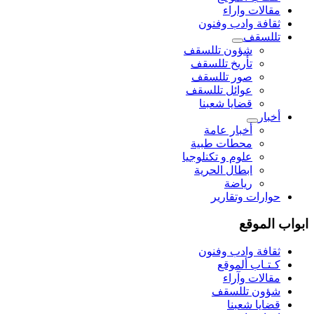
مقالات واراء
ثقافة وادب وفنون
تللسقف
شؤون تللسقف
تأريخ تللسقف
صور تللسقف
عوائل تللسقف
قضايا شعبنا
أخبار
أخبار عامة
محطات طبية
علوم و تکنلوجیا
ابطال الحرية
رياضة
حوارات وتقارير
ابواب الموقع
ثقافة وادب وفنون
كـتـاب ألموقع
مقالات وآراء
شؤون تللسقف
قضايا شعبنا