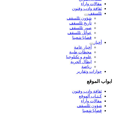
مقالات واراء
ثقافة وادب وفنون
تللسقف
شؤون تللسقف
تأريخ تللسقف
صور تللسقف
عوائل تللسقف
قضايا شعبنا
أخبار
أخبار عامة
محطات طبية
علوم و تکنلوجیا
ابطال الحرية
رياضة
حوارات وتقارير
ابواب الموقع
ثقافة وادب وفنون
كـتـاب ألموقع
مقالات وآراء
شؤون تللسقف
قضايا شعبنا