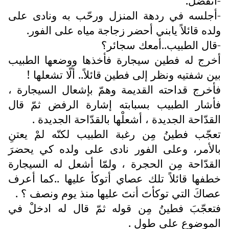
-اتفضل.
-أجلسه في ردهة المنزل ورحّب به ونادى على
ولده قائلاً يابني أحضر زجاجة مياه على الفور.
-قال الطبيب..أمعك سجائر؟
أخرج له فطين سيجارة فأخذها ووضعها الطبيب
بين شفتيه ونظر إلى فطين قائلاً.. ألّا تشعلها !
فأخرج قداحته القديمة وهمّ بإشعال السيجارة ،
فأشار الطبيب بسبابته إشارة الرفض ثمّ قال
القدّاحة الجديدة ، أشعلْها بالقدّاحة الجديدة .
تعجّب فطينُ مِن رغبة الطبيب لكنّه لمْ يعتنِ
بالأمر، وعلى الفور نادى على ولده كي يحضرَ
القدّاحة مِن الحجرة ، ولمّا أشعل له السيجارة
خطفها قائلاً تلك عصاي أتوكأ عليها ..كما أعرف
عصاكَ التي توكأتَ أنتَ عليها منذ يوم ونصف ؟ .
فتعجّبَ فطينُ مِن قوله ثمّ قال له ادخلْ في
الموضوع على طول .