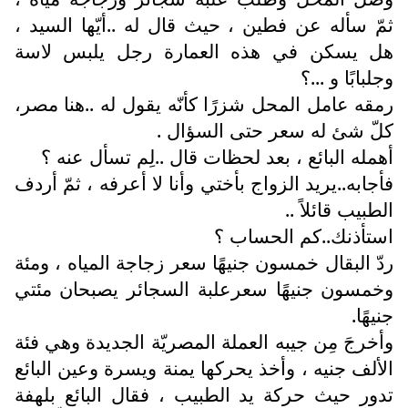
ثمّ سأله عن فطين ، حيث قال له ..أيّها السيد ،
هل يسكن في هذه العمارة رجل يلبس لاسة
وجلبابًا و ...؟
رمقه عامل المحل شزرًا كأنّه يقول له ..هنا مصر،
كلّ شئ له سعر حتى السؤال .
أهمله البائع ، بعد لحظات قال ..لِم تسأل عنه ؟
فأجابه..يريد الزواج بأختي وأنا لا أعرفه ، ثمّ أردف
الطبيب قائلاً ..
استأذنك..كم الحساب ؟
ردّ البقال خمسون جنيهًا سعر زجاجة المياه ، ومئة
وخمسون جنيهًا سعرعلبة السجائر يصبحان مئتي
جنيهًا.
وأخرجَ مِن جيبه العملة المصريّة الجديدة وهي فئة
الألف جنيه ، وأخذ يحركها يمنة ويسرة وعين البائع
تدور حيث حركة يد الطبيب ، فقال البائع بلهفة