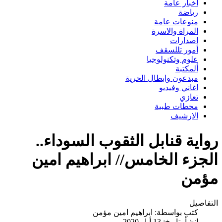
اخبار عامة
رياضة
منوعات عامة
المراة والاسرة
اصدارات
أمور تللسقف
علوم وتكنولوجيا
ألمكتبة
مبدعون وابطال الحرية
اغاني وفيديو
تعازي
محطات طبية
الارشيف
رواية قنابل الثقوب السوداء..
الجزء الخامس// ابراهيم امين
مؤمن
التفاصيل
كتب بواسطة:
ابراهيم امين مؤمن
انشأ بتاريخ: 13 أيار 2020