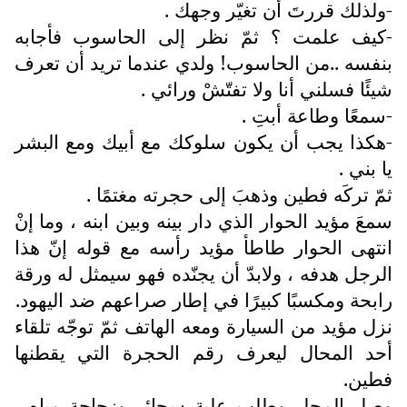
-ولذلك قررتَ أن تغيّر وجهك .
-كيف علمت ؟ ثمّ نظر إلى الحاسوب فأجابه
بنفسه ..من الحاسوب! ولدي عندما تريد أن تعرف
شيئًا فسلني أنا ولا تفتّشْ ورائي .
-سمعًا وطاعة أبتِ .
-هكذا يجب أن يكون سلوكك مع أبيك ومع البشر
يا بني .
ثمّ تركَه فطين وذهبَ إلى حجرته مغتمًا .
سمعَ مؤيد الحوار الذي دار بينه وبين ابنه ، وما إنْ
انتهى الحوار طاطأ مؤيد رأسه مع قوله إنّ هذا
الرجل هدفه ، ولابدّ أن يجنّده فهو سيمثل له ورقة
رابحة ومكسبًا كبيرًا في إطار صراعهم ضد اليهود.
نزل مؤيد من السيارة ومعه الهاتف ثمّ توجّه تلقاء
أحد المحال ليعرف رقم الحجرة التي يقطنها
فطين.
وصل المحل وطلب علبة سجائر وزجاجة مياه ،