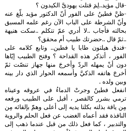
-قال مؤيد..لِمَ قتلت يهودىَّ الكيدون ؟
-ظنَّ فطينُ على الفور أنّ الدكتور مؤيد بلّغ عنه
وأنّ الشرطة على الباب الآن رغم علمه المسبق
بحالته فأجاب ..لا أدري عمّ تتكلم ..سكت هنيهة
..ثمّ قال ..حضرتك طبيب أم محقق؟
-فندق هيلتون طابا يا فطين.. وتابع كلامه على
الفور ، أتذكر هذه القداحة ؟ وفتح الطبيب إيّاها
دون أنْ يمهله الردّ وأخرجَ منها جهاز تنصّت ثمّ
أخرجَ هاتفه الذكيَّ وأسمعه الحوار الذي دار بينه
وبين ولده .
انفعل فطينُ وجرتْ الدماءُ في عروقه وعيناه
ترمي بشرر كالقصر ، أقبل على الطبيب ورفعه
مِن ياقة بذلته بكلتا يديه إلى أعلى وهمّّ بإلقائه مِن
النافذة فقد أعماه الغضب عن فعل الحلم والروية
والتدبير ، كما فعل ذلك من قبل عندما ذهب إلى