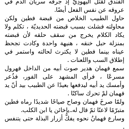
الفندق لقتل اليهودِيّ إذْ جرفه سريان الدم في
عروقه عن نفس الفعل أيضًا.
حاول الطبيب الخلاص من قبضة فطين ولكن
محاولته فشلت بسبب قبضته الحديديّة ، تكلم ولا
يكاد الكلام يخرج من سقف حلقه لأن قبضته
بمنزلة حبل خنقه ، هنيهة واحدة وكادت تجحظ
عيناه بينما فطين لا يكترث لحالته واستمر في
إطلاق السب واللعنات .
سمع فهمان هدير صوت أبيه من الداخل فهرول
مسرعًا ، فرأى المشهد على الفور، فذُعر
وأمسك يد أبيه ليدفعها بعيدًا عن الطبيب بيد أنّ يد
فهمان لمْ تحرك ساكنًا .
ولمّا صرخَ فهمان وصاح صياحًا شديدًا رماه فطين
متبرّمًا لاعنًا ثمّ قال له..ياخائن يا ابن الكلب.
وسارع فهمانُ نحوه يفكُّ أزرار البذلة حتى يتنفس
.