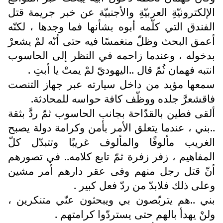
الإلكترونيّةِ العربيّةِ والأجنبيّة عن خبر جريمة قتل
الفندق التي كلّمه أبوه بشأنها فما وجدها ، لكنّه
أعمق البحث وظلّ منغمسًا فيه حتى أنّه لمْ يشعرْ
بدخوله ، وعندما زاحمه في النظر إلى الحاسوب
انتبه فهمان ثُمّ قال ..اليهوديّ لمْ يمتْ يا أبتِ .
سمعها مؤيد من داخل سيارته عبر جهاز التنصت
فاقشعرَّ جلده ووظّف كافة حواسه للمحادثة.
ألقى فطين بالقدّاحة بجانب الحاسوب ثمّ ردَّ بثقة
..بني ، عندما يتعلق الأمر بأمن وكرامة دولة يصبح
الغريب مألوفًا والمألوف غريبًا وتتبدّل كلّ
المفاهيم ، زفر زفرة ثمّ تابع كلامه.. في تصورهم
أنّ قتل رجل منهم وفى عقر دارهم أمر مشين
وعلى ذلك فلابدّ من ردّ فعل كبير .
بني ..هم يتربّصون بي ويبحثون عنّي متنكرين ،
ولنْ يهدأ بالهم حتى يستردّوا كرامتهم .