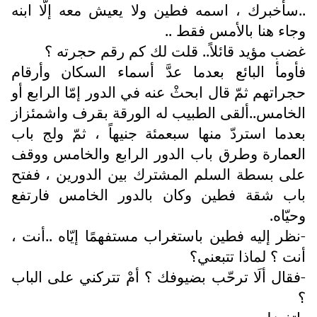
..سأخبرك ، اسمه فطين ولا يعيش معه إلّا ابنه
وجاء هنا بالأمس فقط ..
غضب مؤيد قائلاً.. قلت لك كم رقم حجرته ؟
فأومأ البائع بعدما عدَّ أسماء السكان وأرقام
حجراتهم ثمّ قال ابحثْ عنه في الدور إمّا الرابع أو
الخامس..ألقى الطبيب له الورقة بقرف واشمئزاز
بعدما استردّ منها سبعمئة جنيهاً ، ثمّ ولج باب
العمارة وطرق باب الدور الرابع والخامس ووقف
على بسطة السلم المشترك بين الدورين ، ففتح
باب شقة فطين وكان بالدور الخامس فارتفع
وحيّاه.
-نظر إليه فطين باستغراب مستفهمًا إيّاه ..أنت ،
أنت ؟ لماذا تتبعني؟
-فقال ألَا ترحّب بضيوفك ؟ أمْ تتركني على الباب
؟