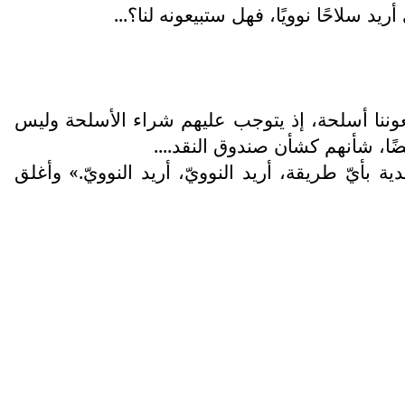
يد سلاحًا نوويًا، فهل ستبيعونه لنا؟...
يعوننا أسلحة، إذ يتوجب عليهم شراء الأسلحة وليس
يضًا، شأنهم كشأن صندوق النقد....
 بأيّ طريقة، أريد النوويّ، أريد النوويّ.» وأغلق