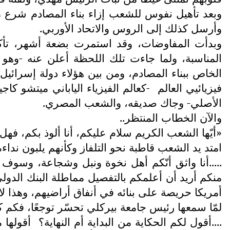
وبعد تأهيل نفوس للشعب إزاء بناء المصادم شرع مه
وأرسل كذلك إلى الروس والاتحاد الأوربي.
وبدأت المفاوضات، وقد استمرت بضعة أشهر، تأكد
المناسبة، ولما جاءت تلك اللحظة أعلن عنه -وه
الخاص ببناء المصادم، ومن بين هؤلاء دولة إسرائيل، 
فيزيائيي العالم
-كعالم الفيزياء الياباني ميتشو ك
الأصلي- وجاك صديقه، والشعب المصري.
والآن الخطاب المنتظر..
«أيّها الشعب الكريم سلام عليكم، أنا ألوذ بكم، فهل ت
امتد يد الشعب قاطبة نحو التلفاز وكأنهم يلبون نداءه
.....أنا واثق أنّكم أهل نخوة ونبل وشجاعة، وسوف 
منكم أريد أن أعلمكم بالتفصيل مماطلة البنك الدولي
أمريكا حريصة على بنائه في أنفاق أراضيهم، وهذا لا ي
لمّا سمعها رئيس جامعة بيركلي تحسّر توجعًا، فكم كا
....أقول لكم الحكاية من البداية أم النهاية؟
أقولها 