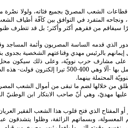
طاعات الشعب المصريّ بجميع فئاته، ولولا نصْرة مه
، ونجاحه المتفرد في التوافق بين كآفّة أطياف الش
أمرًا سيفاقم من فقرهم أكثر وأكثر؛ بل قد تتطرف ظنو
دور الذي قدمه الساسة المصريون وأئمة المساجد وق
إيمانهم بالرئيس مهدي وقناعتهم الشخصية بجدوى بنا
الم على مشارف حرب نوويّة، وعلى ذلك سيكون محل
باحثوهم وخبراؤهم بسبب الطاقة الجديدة التي سيعمل به
يّة المحتملة بينهما.
لق من خلالها لضم ما تبقى من أموال الشعب المصري 
ليها مهديّ، وهي أنّ صاحب الابتكار ابن الوطنيّ ا
 أو المفتاح الذي فتح قلوب هذا الشعب الفقير العريان 
 المعسولة، وبسماتهم الزائفة، وظلوا يتشدقون عب
ي نفسه، وقوته التي ما بلغها رئيس مصري من قبله.