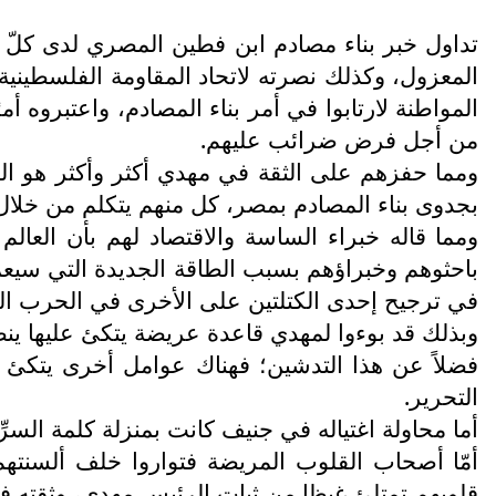
تداول خبر بناء مصادم ابن فطين المصري لدى كلّ ق
المعزول، وكذلك نصرته لاتحاد المقاومة الفلسطينية
المواطنة لارتابوا في أمر بناء المصادم، واعتبروه 
من أجل فرض ضرائب عليهم.
ومما حفزهم على الثقة في مهدي أكثر وأكثر هو ال
بجدوى بناء المصادم بمصر، كل منهم يتكلم من خلال 
ومما قاله خبراء الساسة والاقتصاد لهم بأن الع
في ترجيح إحدى الكتلتين على الأخرى في الحرب النوو
وبذلك قد بوءوا لمهدي قاعدة عريضة يتكئ عليها ينط
فضلاً عن هذا التدشين؛ فهناك عوامل أخرى يتكئ ع
التحرير.
أما محاولة اغتياله في جنيف كانت بمنزلة كلمة السرِّ
أمّا أصحاب القلوب المريضة فتواروا خلف ألسنتهم
قلوبهم تمتلئ غيظا من ثبات الرئيس مهدي، وثقته ف