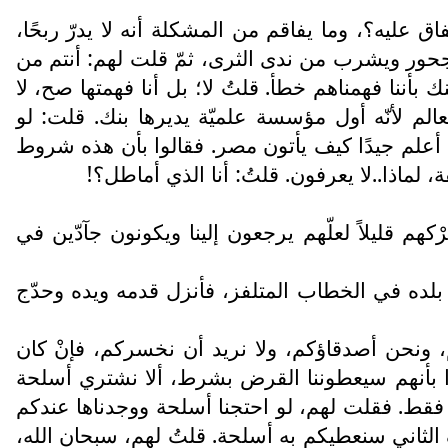
 عليه؟، وما يفاقم من المشكلة أنه لا يدرّ ربحًا،
ور ويشرب من ندى الثرى، ثمّ قلت لهم: أنتم من
بأننا فهمناهم خطأ. قلتُ لا؛ بل أنا فهمتها صح، لا
عالم لأنّه أول مؤسسة علميّة يديرها بنك. قلت: لو
ا أعلم جيدًا كيف يأتون مصر. فقالوا بأن هذه شروط
 لماذا..لا يعرفون. قلتُ: أنا الذي أماطل؟!
 قليلاً لعلّهم يرجعون إلينا ويكونون جآدّين في
بلده في الخطاب المتلفز، فأنزل قدمه ويده وحدّج
م، ونحن أصدقاؤكم، ولا نريد أن نخسركم، فإنْ كان
 بأنهم سيعطوننا القرض بشرط، ألا نشتري أسلحة
ّا فقط. فقلت لهم، لو احتجنا أسلحة ووجدناها عندكم
ثاني سنعطيكم به أسلحة. قلتُ لهم، سبحان الله،