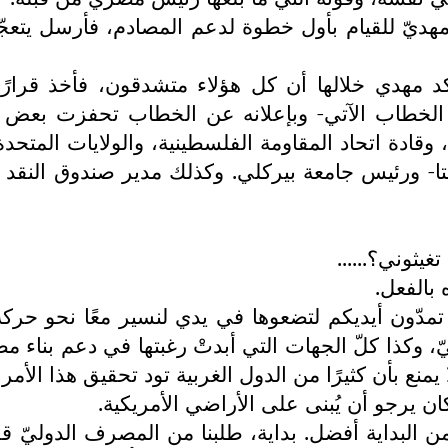
ديّ للقيام بأول خطوة لدعم المصادم، فأرسل يتعجّل 
 مهدي خلالها أن كل هؤلاء متشدقون، فأخذ قرارً
و الخطاب الآتي- وبإعلانه عن الخطاب تحفزت بعض
وقادة اتحاد المقاومة الفلسطينية، والولايات المتحدة 
اجيتا- ورئيس جامعة بيركلي. وكذلك مدير صندوق النق
غيثوني؟......
 بالفعل.
تمدّون أيديكم لتضعوها في يدي لنسير معًا نحو حرك
ّ، وكذا كلّ الجهات التي أبدتْ رغبتها في دعم بناء م
منع بأن كثيرًا من الدول الغربية تود تحقيق هذا الأمر 
ن يرجو أن يُبنى على الأراضي الأمريكية.
من البداية أفضل. بداية، طلبنا من المصرف الدوليّ قرْ