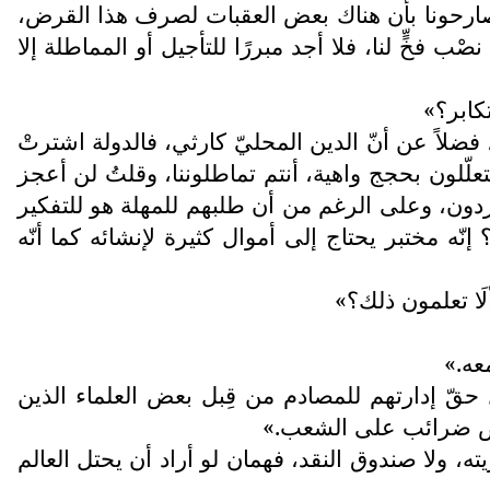
فصارحونا بأن هناك بعض العقبات لصرف هذا القرض،
خٍّ لنا، فلا أجد مبررًا للتأجيل أو المماطلة إلا
كابر؟»
 فضلاً عن أنّ الدين المحليّ كارثي، فالدولة اشترتْ
علّلون بحجج واهية، أنتم تماطلوننا، وقلتُ لن أعجز
دون، وعلى الرغم من أن طلبهم للمهلة هو للتفكير
ّه مختبر يحتاج إلى أموال كثيرة لإنشائه كما أنّه
لَا تعلمون ذلك؟»
عه.»
حقّ إدارتهم للمصادم من قِبل بعض العلماء الذين
رض ضرائب على الشعب.»
ه، ولا صندوق النقد، فهمان لو أراد أن يحتل العالم