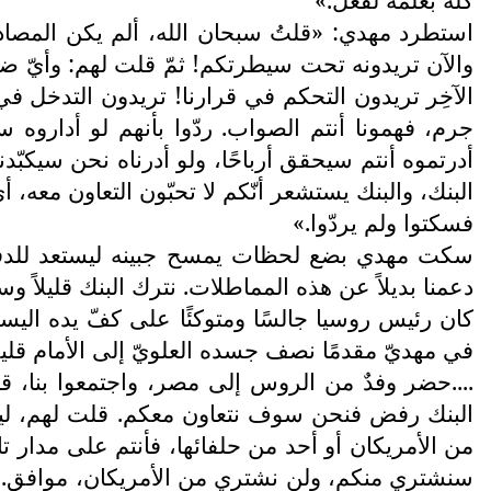
استطرد مهدي: «قلتُ سبحان الله، ألم يكن المصادم ب
والآن تريدونه تحت سيطرتكم! ثمّ قلت لهم: وأيّ
الآخِر تريدون التحكم في قرارنا! تريدون التدخل في 
جرم، فهمونا أنتم الصواب. ردّوا بأنهم لو أداروه س
أدرتموه أنتم سيحقق أرباحًا، ولو أدرناه نحن سيكبّ
البنك، والبنك يستشعر أنّكم لا تحبّون التعاون معه، أي
فسكتوا ولم يردّوا.»
سكت مهدي بضع لحظات يمسح جبينه ليستعد للدفعة ال
دعمنا بديلاً عن هذه المماطلات. نترك البنك قليلاً
كان رئيس روسيا جالسًا ومتوكئًا على كفّ يده الي
في مهديّ مقدمًا نصف جسده العلويّ إلى الأمام قليلاً
....حضر وفدٌ من الروس إلى مصر، واجتمعوا بنا، قا
البنك رفض فنحن سوف نتعاون معكم. قلت لهم، ليس
من الأمريكان أو أحد من حلفائها، فأنتم على مدار تا
سنشتري منكم، ولن نشتري من الأمريكان، موافق. ف