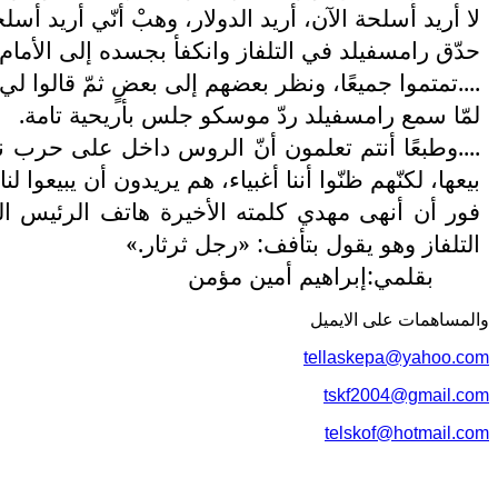
لا أريد أسلحة الآن، أريد الدولار، وهبْ أنّي أريد أسلح
حدّق رامسفيلد في التلفاز وانكفأ بجسده إلى الأمام
....تمتموا جميعًا، ونظر بعضهم إلى بعضٍ ثمّ قالوا لي 
لمّا سمع رامسفيلد ردّ موسكو جلس بأريحية تامة.
....وطبعًا أنتم تعلمون أنّ الروس داخل على حرب ن
بيعها، لكنّهم ظنّوا أننا أغبياء، هم يريدون أن يبيعوا
فور أن أنهى مهدي كلمته الأخيرة هاتف الرئيس الروس
التلفاز وهو يقول بتأفف: «رجل ثرثار.»
بقلمي:إبراهيم أمين مؤمن
والمساهمات علی الایمیل
tellaskepa@yahoo.com
tskf2004@gmail.com
telskof@hotmail.com