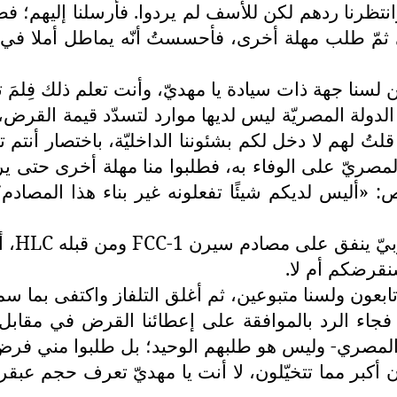
نتظرنا ردهم لكن للأسف لم يردوا. فأرسلنا إليهم؛ 
ّ طلب مهلة أخرى، فأحسستُ أنّه يماطل أملا في نصْب ف
سنا جهة ذات سيادة يا مهديّ، وأنت تعلم ذلك فِلمَ ت
 الدولة المصريّة ليس لديها موارد لتسدّد قيمة القرض،
ُ لهم لا دخل لكم بشئوننا الداخليّة، باختصار أنتم تت
مصريّ على الوفاء به، فطلبوا منا مهلة أخرى حتى ير
ليس لديكم شيئًا تفعلونه غير بناء هذا المصادم؟ إن
روبيّ ينفق على مصادم سيرن
FCC-1
ومن قبله
HLC
، أ
نقرضكم أم لا.
ابعون ولسنا متبوعين، ثم أغلق التلفاز واكتفى بما سم
جاء الرد بالموافقة على إعطائنا القرض في مقابل 
المصري- وليس هو طلبهم الوحيد؛ بل طلبوا مني ف
كبر مما تتخيّلون، لا أنت يا مهديّ تعرف حجم عبقريت