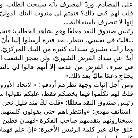
على المصادم، وردّ المصرف بأنّه سيبحث الطلب، وا
قلت لهم كيف ذلك؟ فتمتم لي مندوب البنك الدوليّ ثم
إنها لا تتصرف باستقلالية....
رئيس صندوق النقد معلقًا وهو يشاهد الخطاب: «نحن ل
...قلتُ في نفسي، ننتظر، بعد فترة أرسلوا إلينا بأنّ
وما زالت تشتري سندات كثيرة من البنك المركزيّ. قلت
أبدًا عن سداد القرض الشهريّ، ولن يعجز الشعب ال
في صرف القرض من عدمه إلا أنهم قالوا لي بالنص: «أ
يحتاج دعمًا ماليّاً بعد ذلك.»
ومن أجل إثبات وجهة نظرهم أردفوا: «الاتحاد الأو
قلتُ لهم تكلّموا فيما يخصكم فقط، عليكم تقولوا س
رئيس صندوق النقد معلقًا: «قلت لكَ منذ قليل نحن ت
استأنف مهدي: «وانتظرناهم حتى يقولون كلمتهم. ف
سيختارونهم يتقدمهم صاحب الفكرة -فهمان فطين 
علق جاك عبر كلمة الرئيس الأخيرة: «إنّ علم فهمان أ
كله بعلمه لفعل.»