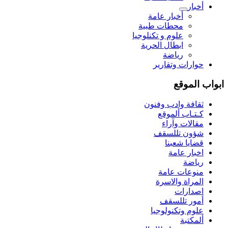
أخبار
أخبار عامة
محطات طبية
علوم و تکنلوجیا
ابطال الحرية
رياضة
حوارات وتقارير
ابواب الموقع
ثقافة وادب وفنون
كـتـاب ألموقع
مقالات وآراء
شؤون تللسقف
قضايا شعبنا
اخبار عامة
رياضة
منوعات عامة
المراة والاسرة
اصدارات
أمور تللسقف
علوم وتكنولوجيا
ألمكتبة