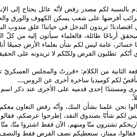
النسبة لكم مصدر رفض لأنّه عائل يحتاج إلى الإنفاق
 ضرائب أفرضها على شعب يسكن الكهوف والورق والجح
اقتصادنا! تريدون التدخل في حياتنا! علق مندوب البنك 
يحقق أرباحًا طائلة، فالعلماء سيأتون إليه من كلّ ال
دنا خسائر، عامة ليس لكم شأن بعلماء الأرض جميعًا أن
 أنّكم
تطلبون القرض ولكنّكم لا تريدونه على الحقيقة،
ثانية من الكلام: «قررتُ والمجلس العسكريّ ترْكهم
 وسأقصّ لكم كوميديا ساخرة أخرى عن الروس....
سرى ومستندًا إحدى قدميه على الأخرى عند ذكر اسم 
.
لوا نحن علمنا بشأن البنك، وأنّه رفض التعاون معك
 لكم شأنًا بصندوق النقد، اِطرحوا عرضكم، فقالوا
ريخكم تشترون منّا ومنهم، الآن فقط اشتروا منّا، من
قالوا، ممتاز، سنعطيكم نصف القرض فقط والنصف ال