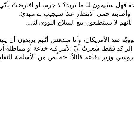
ة فهل ستبيعون لنا ما نريد؟ لا جرم، لو افترضتُ بأنّي أر
وأصابته حمى الانتظار عمّا سيجيب به مهديّ.
بأنهم لا يستطيعون بيع السلاح النووي لنا....
وويّة ضد الأمريكان، وأنا مندهش أنّهم يريدون أن يب
 لنا الراكد فقط. شعرتُ أنّ الأمر فيه خدعة أو مماطلة أ
ي وزير دفاعه قائلاً: «تخلّص من الأسلحة التقليدية