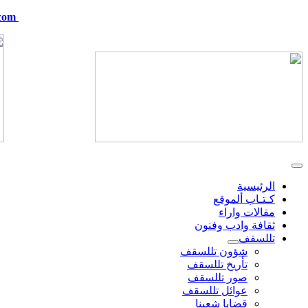
com
telskof@hotmail.com
الرئيسية
كـتـاب ألموقع
مقالات واراء
ثقافة وادب وفنون
تللسقف
شؤون تللسقف
تأريخ تللسقف
صور تللسقف
عوائل تللسقف
قضايا شعبنا