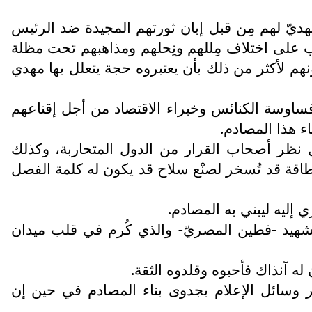
ديّ لهم مِن قبل إبان ثورتهم المجيدة ضد الرئيس
عب على اختلاف مِللهم ونِحلهم ومذاهبهم تحت مظلة
نهم لأكثر من ذلك بأن يعتبروه حجة يتعلل بها مهدي
ساوسة الكنائس وخبراء الاقتصاد من أجل إقناعهم
ء هذا المصادم.
 نظر أصحاب القرار من الدول المتحاربة، وكذلك
ا -ألَا وهي 400-500 تيرا إلكترون فولت- هذه الطاقة قد تُسخر لصنْع سلاح قد يكون له كلمة الفصل
إليه ليبني به المصادم.
لشهيد -فطين المصريّ- والذي كُرم في قلب ميدان
له آنذاك فأحبوه وقلدوه الثقة.
ر وسائل الإعلام بجدوى بناء المصادم في حين إن