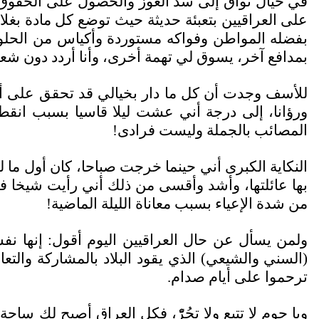
في خيال تواق إلى سد العوز والحصول على الحقوق 
على العراقيين بتعبئة حديثة حيث توضع كل مادة بغل
بفضله المواطن وفواكه مستوردة وأكياس من الحلو
بمدافع آخر، يسوق لي تهمة أخرى، وأنا أردد دون ش
للأسف وجدت أن كل ما دار بخيالي قد تحقق على أرض 
ورؤانا، إلى درجة أني عشت ليلا قاسيا بسبب انقطاع
المصائب بالجملة وليست فرادى!
النكاية الكبرى أني حينما خرجت صباحا، كان أول م
بها عائلتها، وأشد وأقسى من ذلك أني رأيت شيخا فان 
من شدة الإعياء بسبب معاناة الليلة الماضية!
ولمن يسأل عن حال العراقيين اليوم أقول: إنها نف
(السني والشيعي) الذي يقود البلاد بالمشاركة والتع
ترحموا على أيام صدام.
ويا حوم لا تتبع ولا تجُرّْ، فكل العراق أصبح لك ساح