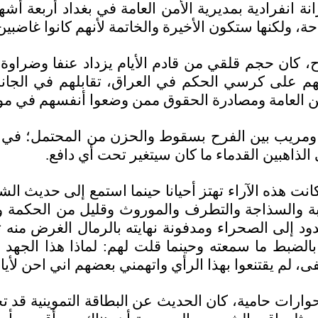
زانة انفرادية بمديرية الأمن العامة في بغداد أربعة 
 ولكنها ستكون الأخيرة والخاتمة لأنهم كانوا غاضبين
، كان حجم قلقي من قادم الأيام يزداد عنفا وضراوة،
ضعهم على كرسي الحكم في العراق، تقابلهم في الجا
الأمن العامة ومصادرة الحقوق ممن وضعوا أنفسهم في 
ومريب بين الفرح بسقوط والحزن من المحتمل؛ في آ
ذاهبين القدماء ما كان سيتغير تحت أي دافع.
 هذه الآراء تهتز أحيانا حينما استمع إلى حديث الشار
طيبة والسذاجة والتطرف والموروث وقليل من الحكمة و
دود إلى الصحراء ومدفونة نهايته بالرمال الغرض منه 
ا بالضبط ما سمعته وحينما قلت لهم: لماذا هذا الجهد
م يقتنعوا بهذا الرأي واتهمني بعضهم اني احن لأيام ق
وارات حامية، كان الحديث عن البطاقة التموينية قد تج