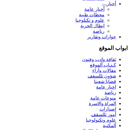
أخبار
أخبار عامة
محطات طبية
علوم و تکنلوجیا
ابطال الحرية
رياضة
حوارات وتقارير
ابواب الموقع
ثقافة وادب وفنون
كـتـاب ألموقع
مقالات وآراء
شؤون تللسقف
قضايا شعبنا
اخبار عامة
رياضة
منوعات عامة
المراة والاسرة
اصدارات
أمور تللسقف
علوم وتكنولوجيا
ألمكتبة