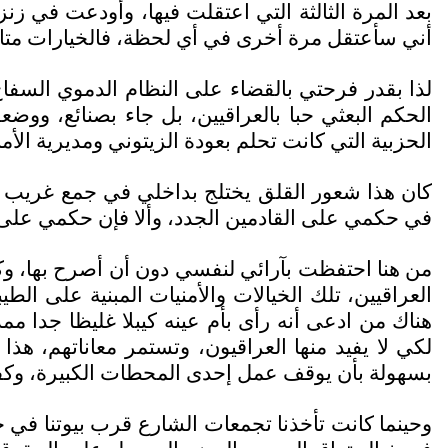
بعد المرة الثالثة التي اعتقلت فيها، وأودعت في زن
أني سأعتقل مرة أخرى في أي لحظة، فالخيارات متاحة،
لذا بقدر فرحتي بالقضاء على النظام الدموي السفاح
الحكم البعثي حبا بالعراقيين، بل جاء بصنائع، وو
الحزبية التي كانت تحلم بعودة الزيتوني ومديرية 
كان هذا شعور القلق يختلج بداخلي في جمع غريب 
في حكمي على القادمين الجدد، وألا فإن حكمي على ال
من هنا احتفظت بآرائي لنفسي دون أن أصرح بها، وكانت
العراقيين، تلك الخيالات والأمنيات المبنية على ال
هناك من ادعى أنه رأى بأم عينه كيبلا غليظا جدا مم
لكي لا يفيد منها العراقيون، وتستمر معاناتهم، هذ
بسهولة بأن يوقف عمل إحدى المحطات الكبيرة، وكفى، ل
وحينما كانت تأخذنا تجمعات الشارع قرب بيوتنا في ح