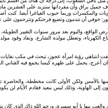
مثل باقي الشعوب، إلى درجة أن هناك من أقسم بأيما
اف جميل براق وأن مفرداتها ستزيد على العشرين ماد
يات والمكسرات وربما حبوب الفياغرا أيضا. كنت أ
عور: خوفي أن تندمون وتضيع فرحتكم وتترحمون على عس
الواقع، واليوم بعد مرور سنوات التغيير الطويلة، ع
 الكهرباء، وتعطل مولدة الشارع، ونفاد وقود مولدت
ا لفت انتباهي رؤية امرأة عجوز، تبحث في مكب نفايا
أعرج، يحمل على ظهره كيسا يجمع فيه القناني المعدني
سها بالأمس ولكن الأولى كانت مخططة، والحاضرة تب
اون إلى الهاوية، وذلك ليس ببعيد فقادم الأيام لن ي
ة، والعب بيها يا أبو سميرة، ورحم الله ذاك الذي كان ي