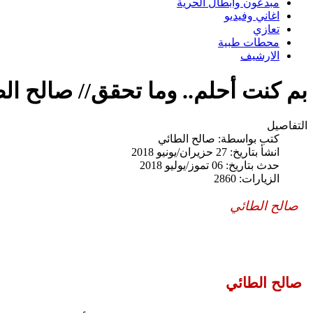
مبدعون وابطال الحرية
اغاني وفيديو
تعازي
محطات طبية
الارشيف
بم كنت أحلم.. وما تحقق// صالح ال
التفاصيل
كتب بواسطة:
صالح الطائي
انشأ بتاريخ: 27 حزيران/يونيو 2018
حدث بتاريخ: 06 تموز/يوليو 2018
الزيارات: 2860
صالح الطائي
صالح الطائي