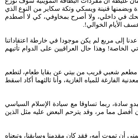
ن غليظة أن مفردات البطاقة التموينية سوف توزع
ة وبضمنها قنينة ويسكي وتكة سكاير من النوع الذي
ضحك في داخلي، ولا أصرح بمخاوفي، كي لا أصطدم
ف الأيام الخوالي!.
دنا إلى مربع لم يكن موجودا في خارطة اعتقاداتنا
ي الخاصة! وهذا حال العراقيين على الدوام تأتيهم
ت مطعم شعبي قريب من بيتي عن بقايا طعام، لتطعم
ة الفارغة للمياه الغازية، وأنا ثالثهما أكاد اسقط
دو سادة، ربما تساوقا مع سيادة الإسلام السياسي
كون أفضل مما مر، وقد يترحم البعض عليه مثل الذين
تمنى أن تموت أمه، فقد كان مقدمنا وسابقنا، وتبعناه