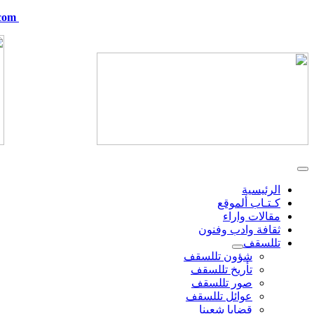
com
telskof@hotmail.com
الرئيسية
كـتـاب ألموقع
مقالات واراء
ثقافة وادب وفنون
تللسقف
شؤون تللسقف
تأريخ تللسقف
صور تللسقف
عوائل تللسقف
قضايا شعبنا