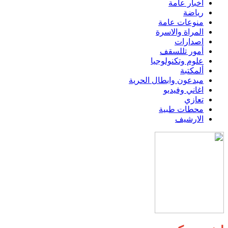
اخبار عامة
رياضة
منوعات عامة
المراة والاسرة
اصدارات
أمور تللسقف
علوم وتكنولوجيا
ألمكتبة
مبدعون وابطال الحرية
اغاني وفيديو
تعازي
محطات طبية
الارشيف