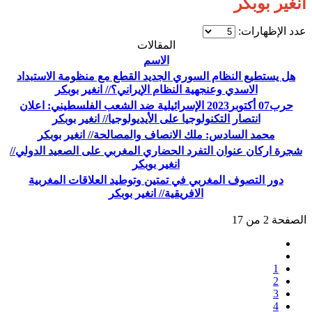
انغير بوبكر
عدد الإظهارات:
المقالات
الاسم
هل يستطيع النظام السوري الجديد القطع مع منظومة الاستبداد
الاسدي وعنجهية النظام الإيراني؟// انغير بوبكر
حرب07 أكتوبر2023 الإسرائيلية ضد الشعب الفلسطيني: اعلان
انتصار التكنولوجيا على الأيديولوجيا// انغير بوبكر
محمد السادس: ملك الانصاف والمصالحة// انغير بوبكر
شجرة اركان عنوان التفرد الحضاري المغربي على الصعيد الدولي//
انغير بوبكر
دور التصوف المغربي في تمتين وتوطيد العلاقات المغربية
الافريقية// انغير بوبكر
الصفحة 2 من 17
1
2
3
4