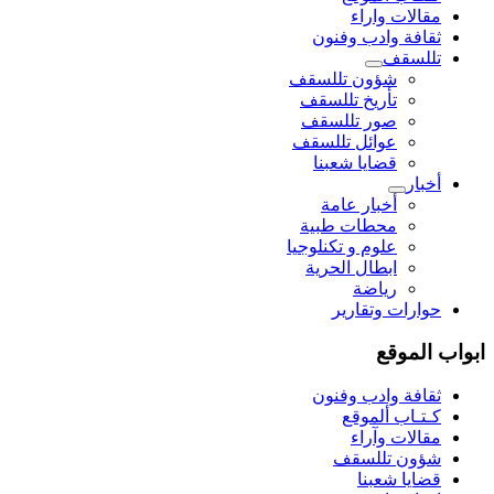
مقالات واراء
ثقافة وادب وفنون
تللسقف
شؤون تللسقف
تأريخ تللسقف
صور تللسقف
عوائل تللسقف
قضايا شعبنا
أخبار
أخبار عامة
محطات طبية
علوم و تکنلوجیا
ابطال الحرية
رياضة
حوارات وتقارير
ابواب الموقع
ثقافة وادب وفنون
كـتـاب ألموقع
مقالات وآراء
شؤون تللسقف
قضايا شعبنا