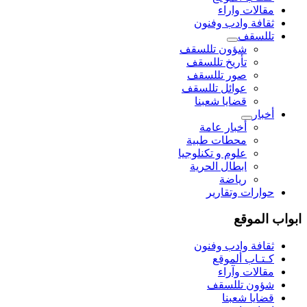
مقالات واراء
ثقافة وادب وفنون
تللسقف
شؤون تللسقف
تأريخ تللسقف
صور تللسقف
عوائل تللسقف
قضايا شعبنا
أخبار
أخبار عامة
محطات طبية
علوم و تکنلوجیا
ابطال الحرية
رياضة
حوارات وتقارير
ابواب الموقع
ثقافة وادب وفنون
كـتـاب ألموقع
مقالات وآراء
شؤون تللسقف
قضايا شعبنا