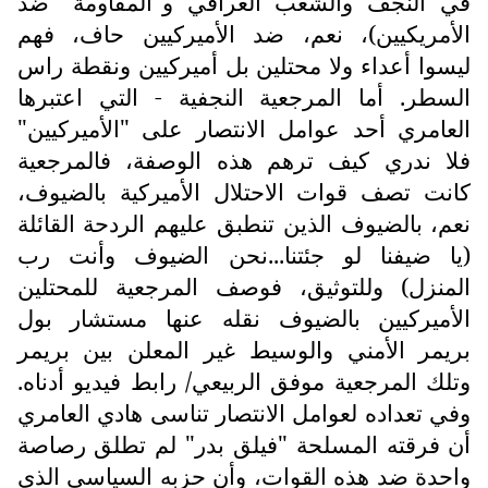
في النجف والشعب العراقي و"المقاومة" ضد
الأمريكيين)، نعم، ضد الأميركيين حاف، فهم
ليسوا أعداء ولا محتلين بل أميركيين ونقطة راس
السطر. أما المرجعية النجفية - التي اعتبرها
العامري أحد عوامل الانتصار على "الأميركيين"
فلا ندري كيف ترهم هذه الوصفة، فالمرجعية
كانت تصف قوات الاحتلال الأميركية بالضيوف،
نعم، بالضيوف الذين تنطبق عليهم الردحة القائلة
(يا ضيفنا لو جئتنا...نحن الضيوف وأنت رب
المنزل) وللتوثيق، فوصف المرجعية للمحتلين
الأميركيين بالضيوف نقله عنها مستشار بول
بريمر الأمني والوسيط غير المعلن بين بريمر
وتلك المرجعية موفق الربيعي/ رابط فيديو أدناه.
وفي تعداده لعوامل الانتصار تناسى هادي العامري
أن فرقته المسلحة "فيلق بدر" لم تطلق رصاصة
واحدة ضد هذه القوات، وأن حزبه السياسي الذي