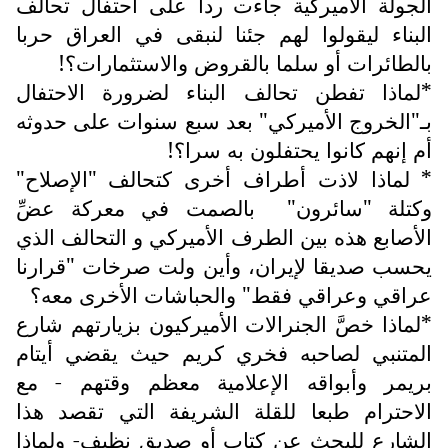
الجولة الأميركية جاءت ردا على احتفال تحالف
البناء ليقولوا لهم جئنا لنبقى في العراق حربا
بالطائرات أو سلما بالقروض والاستثمارات؟!
*لماذا تفطن تحالف البناء لضرورة الاحتفال
بـ"الخروج الأميركي" بعد سبع سنوات على حدوثه
أم إنهم كانوا يحتفلون به سرا؟!
* لماذا لاذت أطراف أخرى كتحالف "الإصلاح"
وكتلة "سائرون"
بالصمت في معركة عضِّ
الأصابع هذه بين الطرف الأميركي و التحالف الذي
يحسب صديقا لإيران، وأين ولت صرخات "قرارنا
عراقي وعراقي فقط" والحباشات الأخرى معه؟
*لماذا خصَّ الجنرالات الأميركيون بزيارتهم شارع
المتنبي لصاحبه فخري كريم حيث يقضي أيتام
بريمر وأبواقه الإعلامية معظم وقتهم - مع
الاحترام طبعا للقلة الشريفة التي تقصد هذا
الشارع للبحث عن كتاب أو صديق نظيف- ولماذا