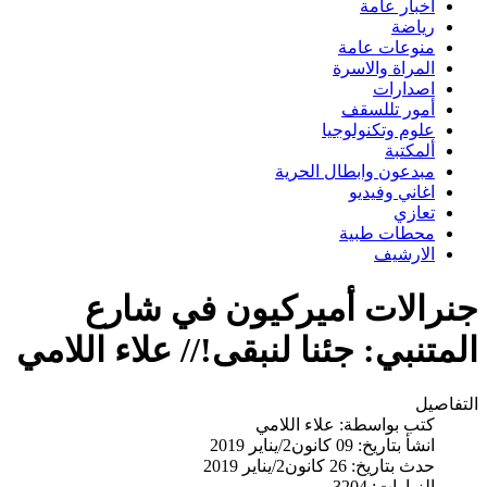
اخبار عامة
رياضة
منوعات عامة
المراة والاسرة
اصدارات
أمور تللسقف
علوم وتكنولوجيا
ألمكتبة
مبدعون وابطال الحرية
اغاني وفيديو
تعازي
محطات طبية
الارشيف
جنرالات أميركيون في شارع
المتنبي: جئنا لنبقى!// علاء اللامي
التفاصيل
كتب بواسطة:
علاء اللامي
انشأ بتاريخ: 09 كانون2/يناير 2019
حدث بتاريخ: 26 كانون2/يناير 2019
الزيارات: 3204