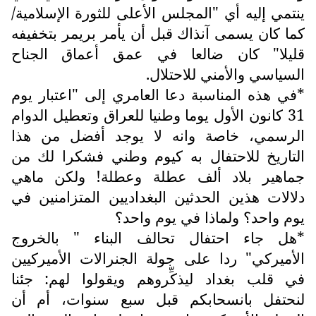
ينتمي إليه أي "المجلس الأعلى للثورة الإسلامية/
كما كان يسمى آنذاك قبل أن يأمر بريمر بتخفيفه
قليلا" كان ضالعا في عمق أعماق الجناح
السياسي والأمني للاحتلال.
*في هذه المناسبة دعا العامري إلى "اعتبار يوم
31 كانون الأول يوما وطنيا للعراق وتعطيل الدوام
الرسمي، خاصة وانه لا يوجد أفضل من هذا
التاريخ للاحتفال به كيوم وطني فشكرا لك من
جماهير بلاد ألف عطلة وعطلة! ولكن ماهي
دلالات هذين الحدثين البغداديين المتزامنين في
يوم واحد؟ ولماذا في يوم واحد؟
*هل جاء احتفال تحالف البناء " بالخروج
الأميركي" ردا على جولة الجنرالات الأميركيين
في قلب بغداد ليذكِّروهم ويقولوا لهم: جئنا
لنحتفل بانسحابكم قبل سبع سنوات، أم أن