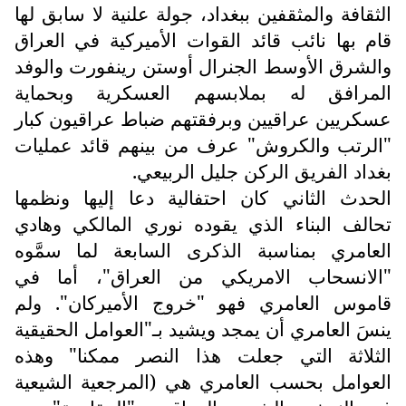
الثقافة والمثقفين ببغداد، جولة علنية لا سابق لها
قام بها نائب قائد القوات الأميركية في العراق
والشرق الأوسط الجنرال أوستن رينفورت والوفد
المرافق له بملابسهم العسكرية وبحماية
عسكريين عراقيين وبرفقتهم ضباط عراقيون كبار
"الرتب والكروش" عرف من بينهم قائد عمليات
بغداد الفريق الركن جليل الربيعي.
الحدث الثاني كان احتفالية دعا إليها ونظمها
تحالف البناء الذي يقوده نوري المالكي وهادي
العامري بمناسبة الذكرى السابعة لما سمَّوه
"الانسحاب الامريكي من العراق"، أما في
قاموس العامري فهو "خروج الأميركان". ولم
ينسَ العامري أن يمجد ويشيد بـ"العوامل الحقيقية
الثلاثة التي جعلت هذا النصر ممكنا" وهذه
العوامل بحسب العامري هي (المرجعية الشيعية