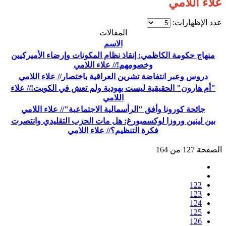
علاء اللامي
عدد الإظهارات:
المقالات
الاسم
منهاج حكومة الكاظمي: إنقاذ نظام المكونات وإرضاء الأميركيين
وخصومهم!// علاء اللامي
دروس وعبر انتفاضة تشرين العراقية باختصار// علاء اللامي
"أم هارون" الحقيقية ليست يهودية ولم تعش في الكويت!// علاء
اللامي
جائحة كورونا وأفق "الرأسمالية الاجتماعية"// علاء اللامي
بين لينين وروزا لوكسمبورغ: هل مات الحزب التقليدي وانتصرت
فكرة التنظيم؟// علاء اللامي
الصفحة 127 من 164
122
123
124
125
126