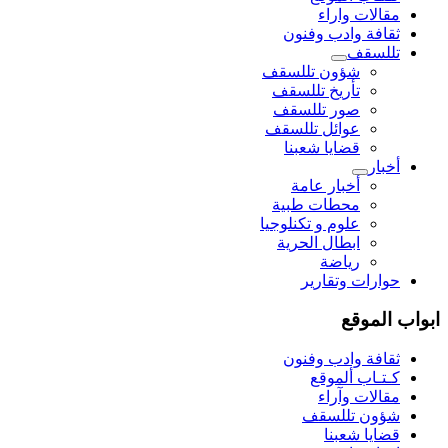
مقالات واراء
ثقافة وادب وفنون
تللسقف
شؤون تللسقف
تأريخ تللسقف
صور تللسقف
عوائل تللسقف
قضايا شعبنا
أخبار
أخبار عامة
محطات طبية
علوم و تکنلوجیا
ابطال الحرية
رياضة
حوارات وتقارير
ابواب الموقع
ثقافة وادب وفنون
كـتـاب ألموقع
مقالات وآراء
شؤون تللسقف
قضايا شعبنا