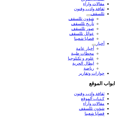
مقالات واراء
ثقافة وادب وفنون
تللسقف
شؤون تللسقف
تأريخ تللسقف
صور تللسقف
عوائل تللسقف
قضايا شعبنا
أخبار
أخبار عامة
محطات طبية
علوم و تکنلوجیا
ابطال الحرية
رياضة
حوارات وتقارير
ابواب الموقع
ثقافة وادب وفنون
كـتـاب ألموقع
مقالات وآراء
شؤون تللسقف
قضايا شعبنا