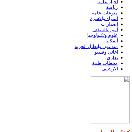
اخبار عامة
رياضة
منوعات عامة
المراة والاسرة
اصدارات
أمور تللسقف
علوم وتكنولوجيا
ألمكتبة
مبدعون وابطال الحرية
اغاني وفيديو
تعازي
محطات طبية
الارشيف