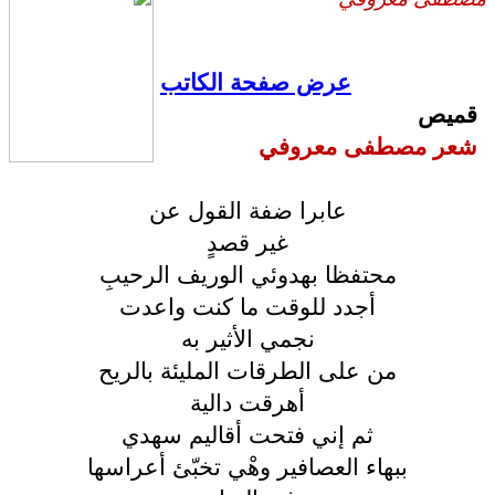
عرض صفحة الكاتب
قميص
شعر مصطفى معروفي
عابرا ضفة القول عن
غير قصدٍ
محتفظا بهدوئي الوريف الرحيبِ
أجدد للوقت ما كنت واعدت
نجمي الأثير به
من على الطرقات المليئة بالريح
أهرقت دالية
ثم إني فتحت أقاليم سهدي
ببهاء العصافير وهْي تخبّئ أعراسها