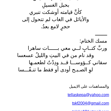
بحبل الغسيلِ
كأنَّ قيامته أوشكت تنبري
والأيائل في الغاب لم تتحول إلى
حجرٍ لامع بعدُ.
ــــــــ
مسك الختام:
وربَّ كتــابٍ لــي معي بــــــات ساهرا
وقد نام من في البيتِ والليلُ عسعسا
سقاني كــؤوســـا قــد ودِدْتُ لطعمـها
لوِ الصـبـح أودى أو فقط ما تنـفّـــسا
والمساهمات علی الایمیل
tellaskepa@yahoo.com
tskf2004@gmail.com