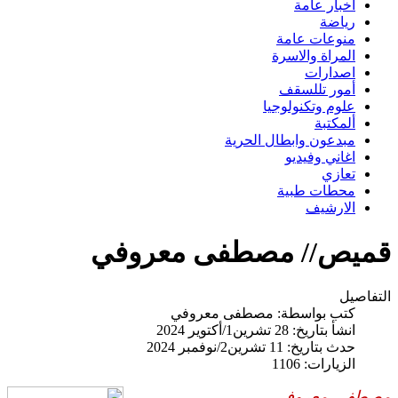
اخبار عامة
رياضة
منوعات عامة
المراة والاسرة
اصدارات
أمور تللسقف
علوم وتكنولوجيا
ألمكتبة
مبدعون وابطال الحرية
اغاني وفيديو
تعازي
محطات طبية
الارشيف
قميص// مصطفى معروفي
التفاصيل
كتب بواسطة:
مصطفى معروفي
انشأ بتاريخ: 28 تشرين1/أكتوير 2024
حدث بتاريخ: 11 تشرين2/نوفمبر 2024
الزيارات: 1106
مصطفى معروفي