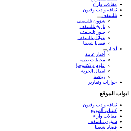
مقالات واراء
ثقافة وادب وفنون
تللسقف
شؤون تللسقف
تأريخ تللسقف
صور تللسقف
عوائل تللسقف
قضايا شعبنا
أخبار
أخبار عامة
محطات طبية
علوم و تکنلوجیا
ابطال الحرية
رياضة
حوارات وتقارير
ابواب الموقع
ثقافة وادب وفنون
كـتـاب ألموقع
مقالات وآراء
شؤون تللسقف
قضايا شعبنا