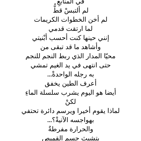
في المنابعِ
لم ألتبسْ قطُّ
لم أخن الخطوات الكريمات
لما ارتقت قدمي
إنني حينها كنت أحسب أبْنيتي
وأشاهد ما قد تبقى من
محيّا المدار الذي ربط النجم للنجم
حتى انتهى في يد الغيم تمشي
به رجله الواحدةْ...
أعرف الطين يخفق
أيضا هو اليوم يشرب سلسلة الماءِ
لكنْ
لماذا يقوم أخيرا ويرسم دائرة تحتفي
بهواجسه الآتيةْ؟...
والحرارة مفرطةٌ
يتشبث جسم القميص