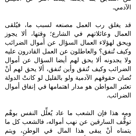
الآدمي.
قد يغلق رب العمل مصنعه لسبب ما، فيُلقى
العمال وعائلاتهم في الشارع؛ وقتها، ألا يجوز
ويحق لهؤلاء العمال السؤال عن أموال الضرائب
وكيف تُنفق؟ والعاطلون عن العمل القادرون عليه
ولا يجدونه ألا يحق لهم أيضا السؤال عن أموال
الضرائب وكيف تُنفق وأين تُنفق، ألا يحق لهم أنْ
تُصان حقوقهم الآدمية ولو بالقليل لو كانتْ الدولة
تعتَبر المواطن هو مدار اهتمامها في إنفاق أموال
الضرائب.
ومه هذا فإن الشعب ما عاد يُعلِّل النفس بوهْم
توقُّف السارقين عن نهب أمواله، فالشعب كل ما
يتمناه أنْ يبقى هذا المال في الوطن، ويتم