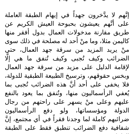
إنَّهم لا يدَّخرون جهداً في إيهام الطبقة العاملة
على أنَّهم يعيشون بحبوحة العيش الكريم عن
طريق مقارنة مدخولات العمال بدول أفقر منها
كاليمن مثلا، وما منْ أحد له مصلحة في ذلك سوى
منْ يريد المزيد من سرقة جهد العمال، حتى
الضرائب وكيف تُجبى وكيف تُنفق ما هي إلَّا
لإقامة الدليل على مزيد من سرقة جهد العمال
وبخس حقوقهم، وترسيخ الطبيعة الطبقية للدولة،
فلا يخفى على أحد أنَّ هذه الضرائب تُجبى بما
يُعفي الرأسماليون منها، وتُنفق بما يعود بالنفع
عليهم وعلى منْ يسهر على راحتهم من رجال
الدولة ومؤسساتها، ولو دفع الرأسماليون
ضرائبهم كاملة لما وجدنا فقراً في أي مجتمع، إنَّ
شفافية دفع الضرائب تنطبق فقط على الطبقة