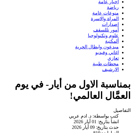
اخبار عامة
رياضة
منوعات عامة
المراة والاسرة
اصدارات
أمور تللسقف
علوم وتكنولوجيا
ألمكتبة
مبدعون وابطال الحرية
اغاني وفيديو
تعازي
محطات طبية
الارشيف
بمناسبة الاول من أيار- في يوم
العمَّال العالمي!
التفاصيل
كتب بواسطة:
د. ادم عربي
انشأ بتاريخ: 01 أيار 2026
حدث بتاريخ: 09 أيار 2026
الزيارات: 819