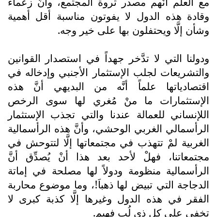
مع العلم أنَّهم مصدر ثروة المجتمع، وأنَّ زعماء
وقادة هذه الدول لا يفوتون مناسبة أقل أهمية
وشأن إلَّا ويحتفلون بها على خير وجه.
ودولنا التي لا تدَّخر جهداً في استصدار القوانين
والتشريعات لجلب الإستثمار الأجنبي وإدخاله في
اقتصادياتها علماً أنَّه من البديهي أنَّ هذه
الإستثمارات ما منْ مُغري لها سوى الرخص
اللإنساني للعمالة عندنا والتي تجذب الإستثمار
الرأسمالي الغربي الوحشي، وأنَّ هذه الرأسمالية
الغربية لمْ تتهذب في مجتمعاتها إلَّا لتتوحش في
مجتمعاتنا، فهلْ لأحد بعد هذا أنْ يُصدِّق أنَّ
الرأسمالية منظومة ودولاً لها مصلحة في إماتة
الدجاجة التي تبيض لها ذهباَ!، وما موضوع محاربة
الفقر في هذه الدول وغيرها إلَّا كذبة كبرى لا
تخفى على كل ذي لُبٍ فهيم.