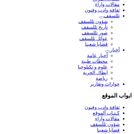
مقالات واراء
ثقافة وادب وفنون
تللسقف
شؤون تللسقف
تأريخ تللسقف
صور تللسقف
عوائل تللسقف
قضايا شعبنا
أخبار
أخبار عامة
محطات طبية
علوم و تکنلوجیا
ابطال الحرية
رياضة
حوارات وتقارير
ابواب الموقع
ثقافة وادب وفنون
كـتـاب ألموقع
مقالات وآراء
شؤون تللسقف
قضايا شعبنا