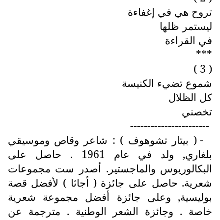
تروح هي في إغفاءة
ليستمر ظلها
في القراءة
***
( 3 )
شموع تضيء الكنيسة
كل الظلال
تخصني
-----------------------
- ( بيتار تشوهوف ) : شاعر وقاص وموسيقي
بلغاري, ولد في عام 1961 . حاصل على
البكالوريوس والماجستير. أصدر ست مجموعات
شعرية. حاصل على جائزة ( أجاثا ) لأفضل قصة
بوليسية, وعلى جائزة أفضل مجموعة شعرية
خاصة . وجائزة الشعر الوطنية . مترجمة عن