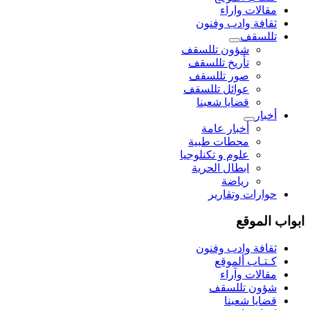
مقالات واراء
ثقافة وادب وفنون
تللسقف
شؤون تللسقف
تأريخ تللسقف
صور تللسقف
عوائل تللسقف
قضايا شعبنا
أخبار
أخبار عامة
محطات طبية
علوم و تکنلوجیا
ابطال الحرية
رياضة
حوارات وتقارير
ابواب الموقع
ثقافة وادب وفنون
كـتـاب ألموقع
مقالات وآراء
شؤون تللسقف
قضايا شعبنا