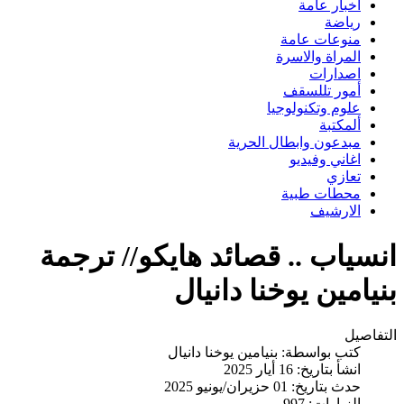
اخبار عامة
رياضة
منوعات عامة
المراة والاسرة
اصدارات
أمور تللسقف
علوم وتكنولوجيا
ألمكتبة
مبدعون وابطال الحرية
اغاني وفيديو
تعازي
محطات طبية
الارشيف
انسياب .. قصائد هايكو// ترجمة
بنيامين يوخنا دانيال
التفاصيل
كتب بواسطة:
بنيامين يوخنا دانيال
انشأ بتاريخ: 16 أيار 2025
حدث بتاريخ: 01 حزيران/يونيو 2025
الزيارات: 997