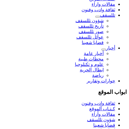
مقالات واراء
ثقافة وادب وفنون
تللسقف
شؤون تللسقف
تأريخ تللسقف
صور تللسقف
عوائل تللسقف
قضايا شعبنا
أخبار
أخبار عامة
محطات طبية
علوم و تکنلوجیا
ابطال الحرية
رياضة
حوارات وتقارير
ابواب الموقع
ثقافة وادب وفنون
كـتـاب ألموقع
مقالات وآراء
شؤون تللسقف
قضايا شعبنا