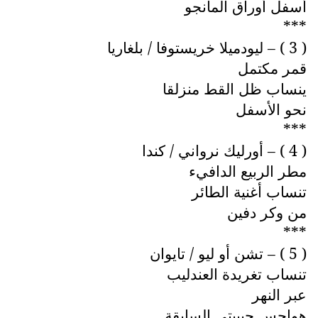
أسفل أوراق المانجو
***
( 3 ) – ليودميلا خريستوفا / بلغاريا
قمر مكتمل
ينساب ظل القط منزلقا
نحو الأسفل
***
( 4 ) – أورليك نرواني / كندا
مطر الربيع الدافيء
تنساب أغنية الطائر
من وكر دفين
***
( 5 ) – تشن أو ليو / تايوان
تنساب تغريدة العندليب
عبر النهر
هواجس حبيبتي السابقة