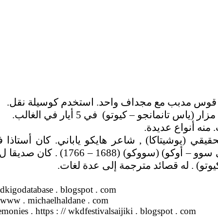
ه قوس مدبب مع مجداف واحد. استخدم كوسيلة نقل.
ار (ياس تانمانجو – كيوتو)
في 5 أيار في الغالب.
نه أنواع عديدة.
 (1718 كيوتو – 1801), واسمه الحقيقي (يوشيتاكا) , شاعر هايكو ياب
ldkigodatabase . blogspot . com
/ www . michaelhaldane . com
onies . https : // wkdfestivalsaijiki . blogspot . com