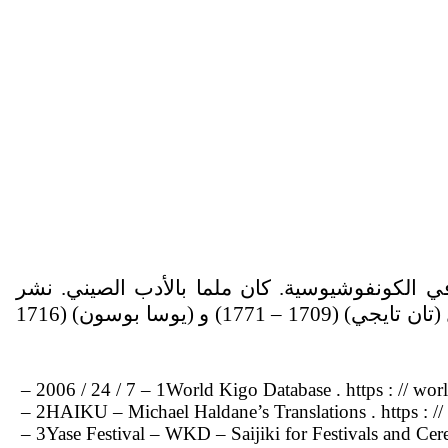
اني. كان أستاذا في الكونفوشيوسية. كان ملما بالأدب الصيني. نشر
مختارات من الكانشي. درس الهايكو مع (موشيزوكي سوو – أوكو) (سووكو) (1688 – 1766) . كان صديقا ل (تان تايجي) (1709 – 1771) و (يوسا بوسون) (1716
1 – 7 / 24 / 2006 –
World Kigo Database . https : // wor
2 –
HAIKU – Michael Haldane’s Translations . https : /
3 –
Yase Festival – WKD – Saijiki for Festivals and Cerem