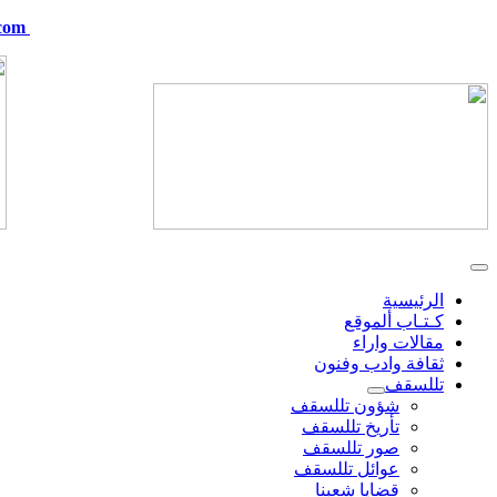
com
telskof@hotmail.com
الرئيسية
كـتـاب ألموقع
مقالات واراء
ثقافة وادب وفنون
تللسقف
شؤون تللسقف
تأريخ تللسقف
صور تللسقف
عوائل تللسقف
قضايا شعبنا