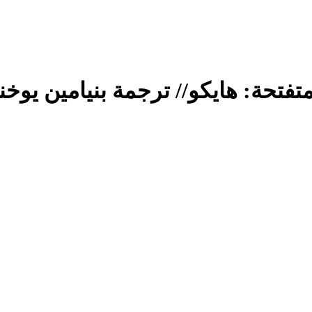
فتحة: هايكو// ترجمة بنيامين يوخنا 