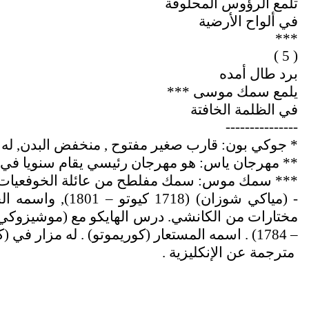
تلمع الرؤوس المحلوقة
في ألواح الأرضية
***
( 5 )
برد طال أمده
يلمع سمك موسى ***
في الظلمة الخافتة
---------------
* جوكي بون: قارب صغير مفتوح , منخفض البدن, ل
** مهرجان ياس: هو مهرجان رئيسي يقام سنويا في مز
*** سمك موس: سمك مفلطح من عائلة الخوفعيات. م
- (مياكي شوزان)
– 1784) . اسمه المستعار (كوريموتو) . له مزار في (كيوتو) . له قصائد مترجمة إلى عدة لغات.
مترجمة عن الإنكليزية .