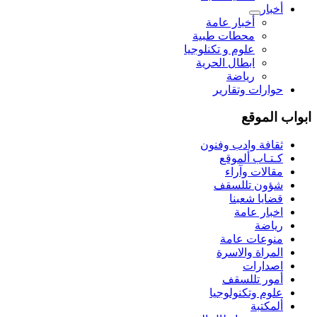
أخبار
أخبار عامة
محطات طبية
علوم و تکنلوجیا
ابطال الحرية
رياضة
حوارات وتقارير
ابواب الموقع
ثقافة وادب وفنون
كـتـاب ألموقع
مقالات وآراء
شؤون تللسقف
قضايا شعبنا
اخبار عامة
رياضة
منوعات عامة
المراة والاسرة
اصدارات
أمور تللسقف
علوم وتكنولوجيا
ألمكتبة