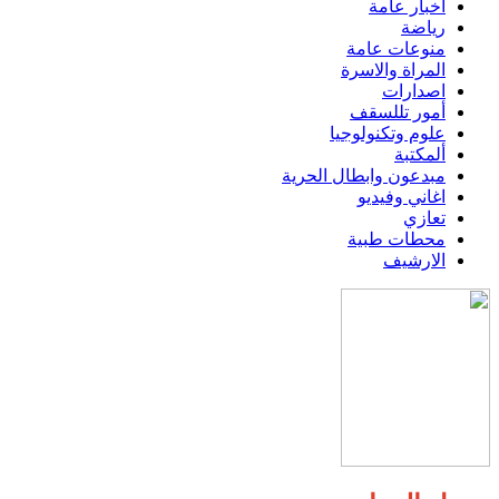
اخبار عامة
رياضة
منوعات عامة
المراة والاسرة
اصدارات
أمور تللسقف
علوم وتكنولوجيا
ألمكتبة
مبدعون وابطال الحرية
اغاني وفيديو
تعازي
محطات طبية
الارشيف