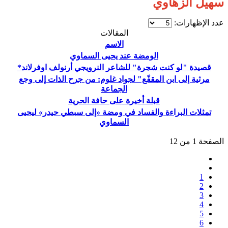
سهيل الزهاوي
عدد الإظهارات:
المقالات
الاسم
الومضة عند يحيى السماوي
قصيدة "لو كنت شجرة" للشاعر النرويجي أرنولف اوفرلاند*
مرثية إلى ابن المقفّع" لجواد غلوم: من جرح الذات إلى وجع
الجماعة
قبلة أخيرة على حافة الحرية
تمثلات البراءة والفساد في ومضة «إلى سبطي حيدر» ليحيى
السماوي
الصفحة 1 من 12
1
2
3
4
5
6