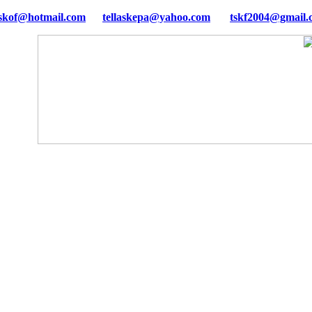
tellaskepa@yahoo.com
tskf2004@gmail.