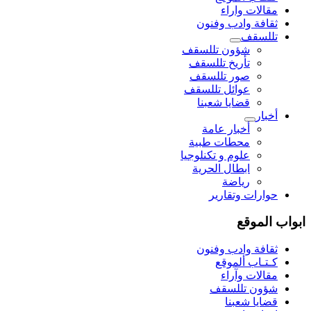
مقالات واراء
ثقافة وادب وفنون
تللسقف
شؤون تللسقف
تأريخ تللسقف
صور تللسقف
عوائل تللسقف
قضايا شعبنا
أخبار
أخبار عامة
محطات طبية
علوم و تکنلوجیا
ابطال الحرية
رياضة
حوارات وتقارير
ابواب الموقع
ثقافة وادب وفنون
كـتـاب ألموقع
مقالات وآراء
شؤون تللسقف
قضايا شعبنا