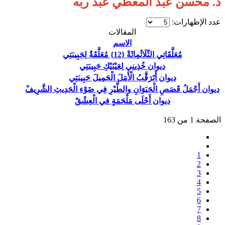
د. محسن عبد المعطي عبد ربه
عدد الإظهارات:
المقالات
الاسم
مُعَلَّقَاتِي الثّلَاثُمِائَةْ {12} مُعَلَّقَةٌ لِحَبِيبَتِي
ديوان خُذِينِي لِعَيْنَيْكِ حَبِيبَتِي
ديوان أَتَرَقَّبُ الْأَمَلَ الْجَمِيلَ حَبِيبَتِي
ديوان أَجْمَلُ قَصَصِ الْحَيَوَانِ والطَّيْرِ فِي ضَوْءِ الْحَدِيثِ الشَّرِيفْ
ديوان أَحْلَى مَلْحَمَةٍ فِي الْعِشْقْ
الصفحة 1 من 163
1
2
3
4
5
6
7
8