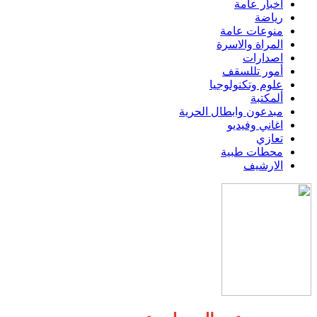
اخبار عامة
رياضة
منوعات عامة
المراة والاسرة
اصدارات
أمور تللسقف
علوم وتكنولوجيا
ألمكتبة
مبدعون وابطال الحرية
اغاني وفيديو
تعازي
محطات طبية
الارشيف